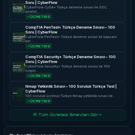
Soru | CyberFlow
CyberFlow CySA+ Türkçe deneme sınavı ile SOC
analist,…
ÜCRETSİZ
CompTIA PenTest+ Türkçe Deneme Sınavı – 100
Soru | CyberFlow
CyberFlow PenTest+ Türkçe deneme sınavı ile kapsam
bel…
ÜCRETSİZ
CompTIA Security+ Türkçe Deneme Sınavı – 100
Soru | CyberFlow
CyberFlow Security+ Türkçe deneme sınavı ile 100
özgün…
ÜCRETSİZ
Nmap Yetkinlik Sınavı – 100 Soruluk Türkçe Test |
CyberFlow
100 soruluk ücretsiz Türkçe Nmap yetkinlik sınavı ile…
ÜCRETSİZ
🆓 Tüm Ücretsiz Sınavları Gör