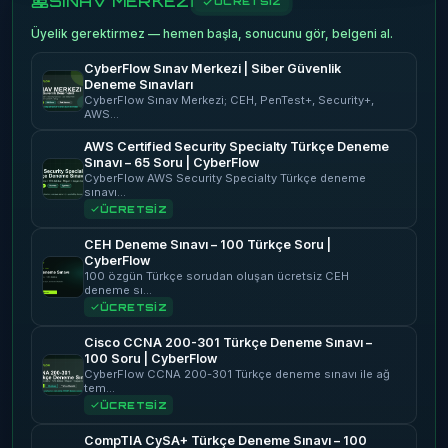
SINAV MERKEZİ
ÜCRETSİZ
Üyelik gerektirmez — hemen başla, sonucunu gör, belgeni al.
CyberFlow Sınav Merkezi | Siber Güvenlik
Deneme Sınavları
CyberFlow Sınav Merkezi; CEH, PenTest+, Security+,
AWS…
AWS Certified Security Specialty Türkçe Deneme
Sınavı – 65 Soru | CyberFlow
CyberFlow AWS Security Specialty Türkçe deneme
sınavı…
ÜCRETSİZ
CEH Deneme Sınavı – 100 Türkçe Soru |
CyberFlow
100 özgün Türkçe sorudan oluşan ücretsiz CEH
deneme sı…
ÜCRETSİZ
Cisco CCNA 200-301 Türkçe Deneme Sınavı –
100 Soru | CyberFlow
CyberFlow CCNA 200-301 Türkçe deneme sınavı ile ağ
tem…
ÜCRETSİZ
CompTIA CySA+ Türkçe Deneme Sınavı – 100