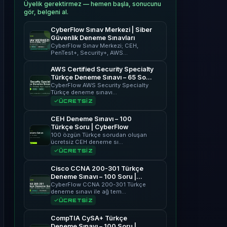
Üyelik gerektirmez — hemen başla, sonucunu
gör, belgeni al.
CyberFlow Sınav Merkezi | Siber
Güvenlik Deneme Sınavları
CyberFlow Sınav Merkezi; CEH,
PenTest+, Security+, AWS…
AWS Certified Security Specialty
Türkçe Deneme Sınavı – 65 Soru
| CyberFlow
CyberFlow AWS Security Specialty
Türkçe deneme sınavı…
ÜCRETSİZ
CEH Deneme Sınavı – 100
Türkçe Soru | CyberFlow
100 özgün Türkçe sorudan oluşan
ücretsiz CEH deneme sı…
ÜCRETSİZ
Cisco CCNA 200-301 Türkçe
Deneme Sınavı – 100 Soru |
CyberFlow
CyberFlow CCNA 200-301 Türkçe
deneme sınavı ile ağ tem…
ÜCRETSİZ
CompTIA CySA+ Türkçe
Deneme Sınavı – 100 Soru |