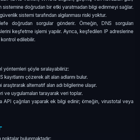
in sistemine doğrudan bir etki yaratmadan bilgi edinmeyi sağlar.
üvenlik sistemi tarafından algılanması riski yoktur.
fe doğrudan sorgular gönderir. Örneğin, DNS sorguları
slerini keşfetme işlemi yapılır. Ayrıca, keşfedilen IP adreslerine
kontrol edilebilir.
 yöntemleri şöyle sıralayabiliriz:
 kayıtlarını çözerek alt alan adlarını bulur.
ni araştırarak alternatif alan adı bilgilerine ulaşır.
leri ve uygulamaları tarayarak veri toplar.
na API çağrıları yaparak ek bilgi edinir; örneğin, virustotal veya
r
 noktalar bulunmaktadır: