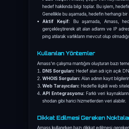
hedef hakkında bilgi toplar. Bu işlem, hedef
Genellikle bu aşamada, hedefin herhangi bir g
Aktif Keşif
: Bu aşamada, Amass, hede
gerçekleştirerek alt alan adlarını ve IP adre
ping atılarak varlıkların mevcut olup olmadığı 
Kullanılan Yöntemler
Amass'ın çalışma mantığını oluşturan bazı temel
DNS Sorguları
: Hedef alan adı için açık DNS
WHOIS Sorguları
: Alan adının kayıt bilgileri
Web Tarayıcıları
: Hedefle ilişkili web site
API Entegrasyonu
: Farklı veri kaynakları
shodan gibi harici hizmetlerden veri alabilir.
Dikkat Edilmesi Gereken Noktala
Amass kullanırken bazı dikkat edilmesi gereken