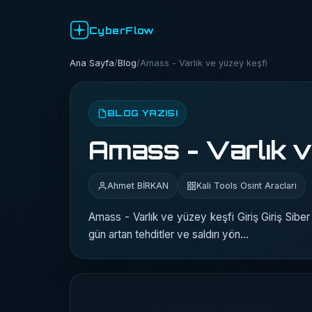
CyberFlow
Ana Sayfa
/
Blog
/
Amass - Varlık ve yüzey keşfi
BLOG YAZISI
Amass - Varlık v
Ahmet BİRKAN
Kali Tools Osint Araclari
Amass - Varlık ve yüzey keşfi Giriş Giriş Sibe
gün artan tehditler ve saldırı yön…