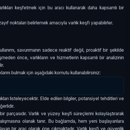
arlıkları keşfetmek için bu aracı kullanarak daha kapsamlı bir
yıf noktaları belirlemek amacıyla varlık keşfi yapabilirler.
ullanımı, savunmanın sadece reaktif değil, proaktif bir şekilde
şmeden önce, varlıkların ve hizmetlerin kapsamlı bir analizinin
ir.
klarını bulmak için aşağıdaki komutu kullanabilirsiniz:
kları listeleyecektir. Elde edilen bilgiler, potansiyel tehditleri ve
erlidir.
r parçasıdır. Varlık ve yüzey keşfi süreçlerini kolaylaştırarak
 çalışmasına olanak tanır. Bu bağlamda, hem yeni başlayanlara
yan bir araç olarak öne çıkmaktadır. Varlık keşfi ve güvenlik