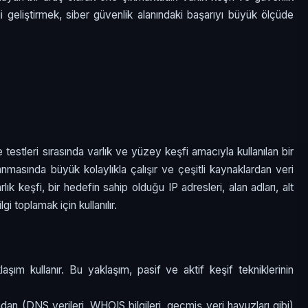
ji geliştirmek, siber güvenlik alanındaki başarıyı büyük ölçüde
 testleri sırasında varlık ve yüzey keşfi amacıyla kullanılan bir
lanmasında büyük kolaylıkla çalışır ve çeşitli kaynaklardan veri
lık keşfi, bir hedefin sahip olduğu IP adresleri, alan adları, alt
gi toplamak için kullanılır.
şım kullanır. Bu yaklaşım, pasif ve aktif keşif tekniklerinin
ndan (DNS verileri, WHOIS bilgileri, geçmiş veri havuzları gibi)