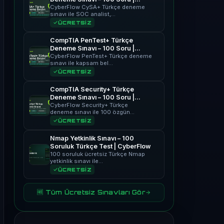
CyberFlow
CyberFlow CySA+ Türkçe deneme
sınavı ile SOC analist,…
ÜCRETSİZ
CompTIA PenTest+ Türkçe
Deneme Sınavı – 100 Soru |
CyberFlow
CyberFlow PenTest+ Türkçe deneme
sınavı ile kapsam bel…
ÜCRETSİZ
CompTIA Security+ Türkçe
Deneme Sınavı – 100 Soru |
CyberFlow
CyberFlow Security+ Türkçe
deneme sınavı ile 100 özgün…
ÜCRETSİZ
Nmap Yetkinlik Sınavı – 100
Soruluk Türkçe Test | CyberFlow
100 soruluk ücretsiz Türkçe Nmap
yetkinlik sınavı ile…
ÜCRETSİZ
🆓 Tüm Ücretsiz Sınavları Gör