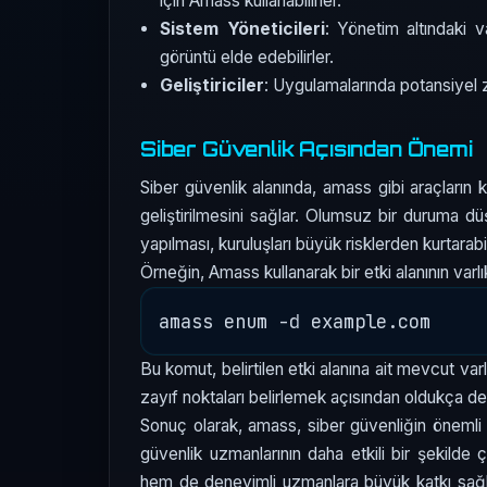
için Amass kullanabilirler.
Sistem Yöneticileri
: Yönetim altındaki v
görüntü elde edebilirler.
Geliştiriciler
: Uygulamalarında potansiyel za
Siber Güvenlik Açısından Önemi
Siber güvenlik alanında, amass gibi araçların k
geliştirilmesini sağlar. Olumsuz bir duruma dü
yapılması, kuruluşları büyük risklerden kurtarabil
Örneğin, Amass kullanarak bir etki alanının varlı
Bu komut, belirtilen etki alanına ait mevcut varlı
zayıf noktaları belirlemek açısından oldukça değ
Sonuç olarak, amass, siber güvenliğin önemli bi
güvenlik uzmanlarının daha etkili bir şekilde
hem de deneyimli uzmanlara büyük katkı sağla