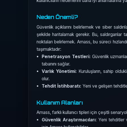
kullanıcıların hedeflerini daha iyi anlamalarına ya
Neden Önemli?
Güvenlik açıklarını belirlemek ve siber saldırıl
şekilde haritalamak gerekir. Bu, saldırganlar t
noktaları belirlemek. Amass, bu süreci hızland
taşımaktadır:
Penetrasyon Testleri:
Güvenlik uzmanların
tabanını sağlar.
Varlık Yönetimi:
Kuruluşların, sahip oldukl
olur.
Tehdit İstihbaratı:
Yeni ve gelişen tehditle
Kullanım Alanları
Amass, farklı kullanıcı tipleri için çeşitli senaryo
Güvenlik Araştırmacıları
: Yeni tehditler