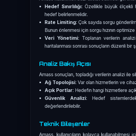
Hedef Sınırlılığı
: Özellikle büyük ölçekli 
hedef belirlenmelidir.
Rate Limiting
: Çok sayıda sorgu gönderilme
Bunun önlenmesi için sorgu hızının optimize 
Veri Yönetimi
: Toplanan verilerin anali
haritalanması sonrası sonuçların düzenli bir 
Analiz Bakış Açısı
Amass sonuçları, topladığı verilerin analizi ile si
Ağ Topolojisi
: Var olan hizmetlerin ve cihaz
Açık Portlar
: Hedefin hangi hizmetlere açı
Güvenlik Analizi
: Hedef sistemlerdek
değerlendirilebilir.
Teknik Bileşenler
Amass, kullanıcıların kolayca kullanabilmesi iç