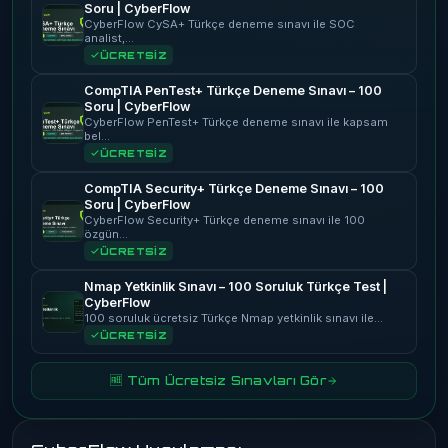
Soru | CyberFlow
CyberFlow CySA+ Türkçe deneme sınavı ile SOC
analist,…
ÜCRETSİZ
CompTIA PenTest+ Türkçe Deneme Sınavı – 100
Soru | CyberFlow
CyberFlow PenTest+ Türkçe deneme sınavı ile kapsam
bel…
ÜCRETSİZ
CompTIA Security+ Türkçe Deneme Sınavı – 100
Soru | CyberFlow
CyberFlow Security+ Türkçe deneme sınavı ile 100
özgün…
ÜCRETSİZ
Nmap Yetkinlik Sınavı – 100 Soruluk Türkçe Test |
CyberFlow
100 soruluk ücretsiz Türkçe Nmap yetkinlik sınavı ile…
ÜCRETSİZ
🆓 Tüm Ücretsiz Sınavları Gör