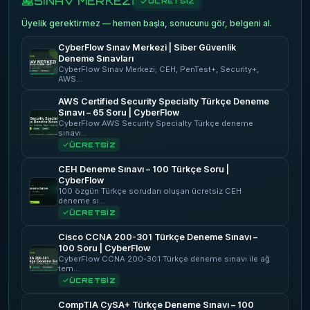
SINAV MERKEZİ
ÜCRETSİZ
Üyelik gerektirmez — hemen başla, sonucunu gör, belgeni al.
CyberFlow Sınav Merkezi | Siber Güvenlik
Deneme Sınavları
CyberFlow Sınav Merkezi; CEH, PenTest+, Security+,
AWS…
AWS Certified Security Specialty Türkçe Deneme
Sınavı – 65 Soru | CyberFlow
CyberFlow AWS Security Specialty Türkçe deneme
sınavı…
ÜCRETSİZ
CEH Deneme Sınavı – 100 Türkçe Soru |
CyberFlow
100 özgün Türkçe sorudan oluşan ücretsiz CEH
deneme sı…
ÜCRETSİZ
Cisco CCNA 200-301 Türkçe Deneme Sınavı –
100 Soru | CyberFlow
CyberFlow CCNA 200-301 Türkçe deneme sınavı ile ağ
tem…
ÜCRETSİZ
CompTIA CySA+ Türkçe Deneme Sınavı – 100