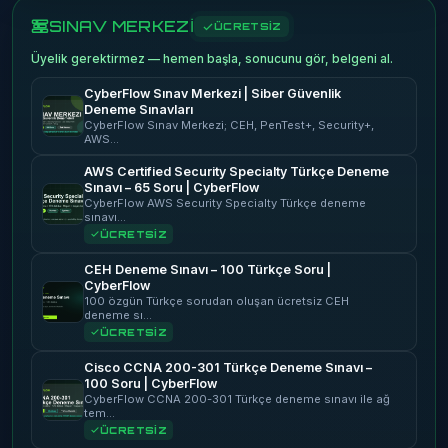
SINAV MERKEZİ
ÜCRETSİZ
Üyelik gerektirmez — hemen başla, sonucunu gör, belgeni al.
CyberFlow Sınav Merkezi | Siber Güvenlik
Deneme Sınavları
CyberFlow Sınav Merkezi; CEH, PenTest+, Security+,
AWS…
AWS Certified Security Specialty Türkçe Deneme
Sınavı – 65 Soru | CyberFlow
CyberFlow AWS Security Specialty Türkçe deneme
sınavı…
ÜCRETSİZ
CEH Deneme Sınavı – 100 Türkçe Soru |
CyberFlow
100 özgün Türkçe sorudan oluşan ücretsiz CEH
deneme sı…
ÜCRETSİZ
Cisco CCNA 200-301 Türkçe Deneme Sınavı –
100 Soru | CyberFlow
CyberFlow CCNA 200-301 Türkçe deneme sınavı ile ağ
tem…
ÜCRETSİZ