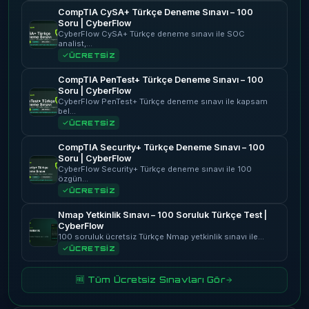
CompTIA CySA+ Türkçe Deneme Sınavı – 100
Soru | CyberFlow
CyberFlow CySA+ Türkçe deneme sınavı ile SOC
analist,…
ÜCRETSİZ
CompTIA PenTest+ Türkçe Deneme Sınavı – 100
Soru | CyberFlow
CyberFlow PenTest+ Türkçe deneme sınavı ile kapsam
bel…
ÜCRETSİZ
CompTIA Security+ Türkçe Deneme Sınavı – 100
Soru | CyberFlow
CyberFlow Security+ Türkçe deneme sınavı ile 100
özgün…
ÜCRETSİZ
Nmap Yetkinlik Sınavı – 100 Soruluk Türkçe Test |
CyberFlow
100 soruluk ücretsiz Türkçe Nmap yetkinlik sınavı ile…
ÜCRETSİZ
🆓 Tüm Ücretsiz Sınavları Gör