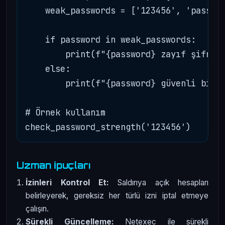
    weak_passwords = ['123456', 'passwor
    if password in weak_passwords:

        print(f"{password} zayıf şifredi
    else:

        print(f"{password} güvenli bir ş
# Örnek kullanım

Uzman İpuçları
İzinleri Kontrol Et:
Saldırıya açık hesapları
belirleyerek, gereksiz her türlü izni iptal etmeye
çalışın.
Sürekli Güncelleme:
Netexec ile sürekli