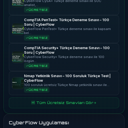
CyberFlow CySA+ Türkçe deneme sınavı ile SOC
analist,…
ÜCRETSİZ
CompTIA PenTest+ Türkçe Deneme Sınavı – 100
Soru | CyberFlow
CyberFlow PenTest+ Türkçe deneme sınavı ile kapsam
bel…
ÜCRETSİZ
CompTIA Security+ Türkçe Deneme Sınavı – 100
Soru | CyberFlow
CyberFlow Security+ Türkçe deneme sınavı ile 100
özgün…
ÜCRETSİZ
Nmap Yetkinlik Sınavı – 100 Soruluk Türkçe Test |
CyberFlow
100 soruluk ücretsiz Türkçe Nmap yetkinlik sınavı ile…
ÜCRETSİZ
🆓 Tüm Ücretsiz Sınavları Gör
CyberFlow Uygulaması