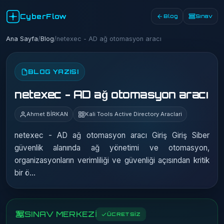
CyberFlow
Blog
Sınav
Ana Sayfa
/
Blog
/
netexec - AD ağ otomasyon aracı
BLOG YAZISI
netexec - AD ağ otomasyon aracı
Ahmet BİRKAN
Kali Tools Active Directory Araclari
netexec - AD ağ otomasyon aracı Giriş Giriş Siber
güvenlik alanında ağ yönetimi ve otomasyon,
organizasyonların verimliliği ve güvenliği açısından kritik
bir ö…
SINAV MERKEZİ
ÜCRETSİZ