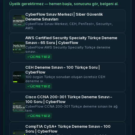
Üyelik gerektirmez — hemen başla, sonucunu gör, belgeni al.
CyberFlow Sınav Merkezi | Siber Güvenlik
Deneme Sınavları
CyberFlow Sınav Merkezi; CEH, PenTest+, Security+,
AWS…
AWS Certified Security Specialty Türkçe Deneme
Sınavı – 65 Soru | CyberFlow
CyberFlow AWS Security Specialty Türkçe deneme
sınavı…
ÜCRETSİZ
CEH Deneme Sınavı – 100 Türkçe Soru |
CyberFlow
100 özgün Türkçe sorudan oluşan ücretsiz CEH
deneme sı…
ÜCRETSİZ
Cisco CCNA 200-301 Türkçe Deneme Sınavı –
100 Soru | CyberFlow
CyberFlow CCNA 200-301 Türkçe deneme sınavı ile ağ
tem…
ÜCRETSİZ
CompTIA CySA+ Türkçe Deneme Sınavı – 100
Soru | CyberFlow