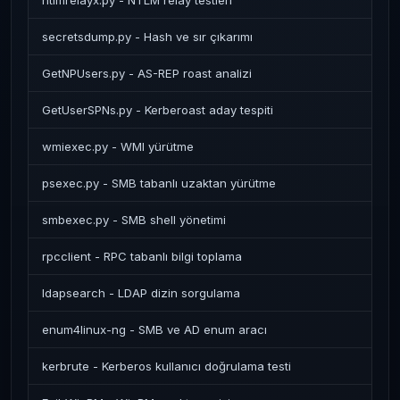
ntlmrelayx.py - NTLM relay testleri
secretsdump.py - Hash ve sır çıkarımı
GetNPUsers.py - AS-REP roast analizi
GetUserSPNs.py - Kerberoast aday tespiti
wmiexec.py - WMI yürütme
psexec.py - SMB tabanlı uzaktan yürütme
smbexec.py - SMB shell yönetimi
rpcclient - RPC tabanlı bilgi toplama
ldapsearch - LDAP dizin sorgulama
enum4linux-ng - SMB ve AD enum aracı
kerbrute - Kerberos kullanıcı doğrulama testi