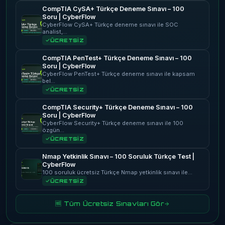
CompTIA CySA+ Türkçe Deneme Sınavı – 100
Soru | CyberFlow
CyberFlow CySA+ Türkçe deneme sınavı ile SOC
analist,…
ÜCRETSİZ
CompTIA PenTest+ Türkçe Deneme Sınavı – 100
Soru | CyberFlow
CyberFlow PenTest+ Türkçe deneme sınavı ile kapsam
bel…
ÜCRETSİZ
CompTIA Security+ Türkçe Deneme Sınavı – 100
Soru | CyberFlow
CyberFlow Security+ Türkçe deneme sınavı ile 100
özgün…
ÜCRETSİZ
Nmap Yetkinlik Sınavı – 100 Soruluk Türkçe Test |
CyberFlow
100 soruluk ücretsiz Türkçe Nmap yetkinlik sınavı ile…
ÜCRETSİZ
🆓 Tüm Ücretsiz Sınavları Gör