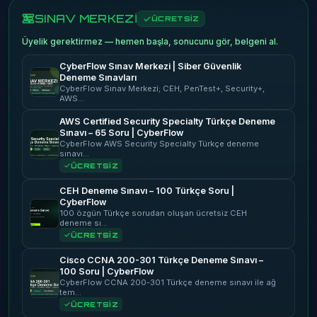
SINAV MERKEZİ
ÜCRETSİZ
Üyelik gerektirmez — hemen başla, sonucunu gör, belgeni al.
CyberFlow Sınav Merkezi | Siber Güvenlik
Deneme Sınavları
CyberFlow Sınav Merkezi; CEH, PenTest+, Security+,
AWS…
AWS Certified Security Specialty Türkçe Deneme
Sınavı – 65 Soru | CyberFlow
CyberFlow AWS Security Specialty Türkçe deneme
sınavı…
ÜCRETSİZ
CEH Deneme Sınavı – 100 Türkçe Soru |
CyberFlow
100 özgün Türkçe sorudan oluşan ücretsiz CEH
deneme sı…
ÜCRETSİZ
Cisco CCNA 200-301 Türkçe Deneme Sınavı –
100 Soru | CyberFlow
CyberFlow CCNA 200-301 Türkçe deneme sınavı ile ağ
tem…
ÜCRETSİZ