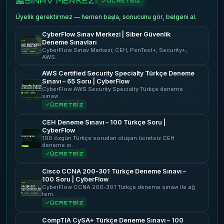
SINAV MERKEZİ
ÜCRETSİZ
Üyelik gerektirmez — hemen başla, sonucunu gör, belgeni al.
CyberFlow Sınav Merkezi | Siber Güvenlik
Deneme Sınavları
CyberFlow Sınav Merkezi; CEH, PenTest+, Security+,
AWS…
AWS Certified Security Specialty Türkçe Deneme
Sınavı – 65 Soru | CyberFlow
CyberFlow AWS Security Specialty Türkçe deneme
sınavı…
ÜCRETSİZ
CEH Deneme Sınavı – 100 Türkçe Soru |
CyberFlow
100 özgün Türkçe sorudan oluşan ücretsiz CEH
deneme sı…
ÜCRETSİZ
Cisco CCNA 200-301 Türkçe Deneme Sınavı –
100 Soru | CyberFlow
CyberFlow CCNA 200-301 Türkçe deneme sınavı ile ağ
tem…
ÜCRETSİZ
CompTIA CySA+ Türkçe Deneme Sınavı – 100