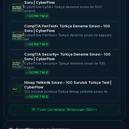
Soru | CyberFlow
CyberFlow CySA+ Türkçe deneme sınavı ile SOC
analist,…
ÜCRETSİZ
CompTIA PenTest+ Türkçe Deneme Sınavı – 100
Soru | CyberFlow
CyberFlow PenTest+ Türkçe deneme sınavı ile kapsam
bel…
ÜCRETSİZ
CompTIA Security+ Türkçe Deneme Sınavı – 100
Soru | CyberFlow
CyberFlow Security+ Türkçe deneme sınavı ile 100
özgün…
ÜCRETSİZ
Nmap Yetkinlik Sınavı – 100 Soruluk Türkçe Test |
CyberFlow
100 soruluk ücretsiz Türkçe Nmap yetkinlik sınavı ile…
ÜCRETSİZ
🆓 Tüm Ücretsiz Sınavları Gör