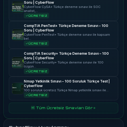
Soru | CyberFlow
CyberFlow CySA+ Türkçe deneme sınavı ile SOC
analist,…
ÜCRETSİZ
CompTIA PenTest+ Türkçe Deneme Sınavı – 100
Soru | CyberFlow
CyberFlow PenTest+ Türkçe deneme sınavı ile kapsam
bel…
ÜCRETSİZ
CompTIA Security+ Türkçe Deneme Sınavı – 100
Soru | CyberFlow
CyberFlow Security+ Türkçe deneme sınavı ile 100
özgün…
ÜCRETSİZ
Nmap Yetkinlik Sınavı – 100 Soruluk Türkçe Test |
CyberFlow
100 soruluk ücretsiz Türkçe Nmap yetkinlik sınavı ile…
ÜCRETSİZ
🆓 Tüm Ücretsiz Sınavları Gör