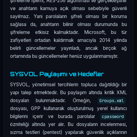
şifreleme işlemi, AES-256 algoritması ile gerçekleştirilir
ve anahtarın kamuya açık olması sebebiyle güvenli
sayılmaz. Yani parolaların şifreli olması bir koruma
sağlasa da, anahtarın bilinir olması durumunda bu
şifreleme etkisiz kalmaktadır. Microsoft, bu tür
zafiyetleri ortadan kaldırmak amacıyla 2014 yılında
belirli güncellemeler yayınladı, ancak birçok ağ
ortamında bu güncellemeler henüz uygulanmamıştır.
SYSVOL Paylaşımı ve Hedefler
SYSVOL, yönetimsel tercihlerin topluca dağıtıldığı bir
yapı talep etmektedir. Bu paylaşım altında kritik XML
dosyaları bulunmaktadır. Örneğin,
Groups.xml
dosyası, GPP kullanarak oluşturulmuş yerel kullanıcı
bilgilerini içerir ve burada parolalar
cpassword
özniteliği altında yer alır. Bu dosyaların incelenmesi,
sızma testleri (pentest) yapılarak güvenlik açıklarının