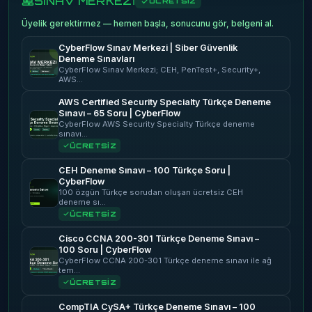
SINAV MERKEZİ
ÜCRETSİZ
Üyelik gerektirmez — hemen başla, sonucunu gör, belgeni al.
CyberFlow Sınav Merkezi | Siber Güvenlik
Deneme Sınavları
CyberFlow Sınav Merkezi; CEH, PenTest+, Security+,
AWS…
AWS Certified Security Specialty Türkçe Deneme
Sınavı – 65 Soru | CyberFlow
CyberFlow AWS Security Specialty Türkçe deneme
sınavı…
ÜCRETSİZ
CEH Deneme Sınavı – 100 Türkçe Soru |
CyberFlow
100 özgün Türkçe sorudan oluşan ücretsiz CEH
deneme sı…
ÜCRETSİZ
Cisco CCNA 200-301 Türkçe Deneme Sınavı –
100 Soru | CyberFlow
CyberFlow CCNA 200-301 Türkçe deneme sınavı ile ağ
tem…
ÜCRETSİZ
CompTIA CySA+ Türkçe Deneme Sınavı – 100