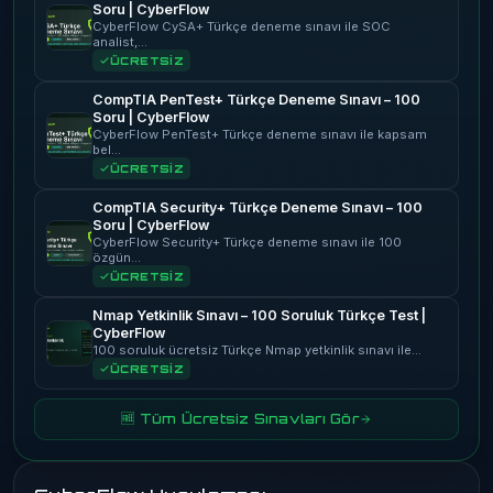
Soru | CyberFlow
CyberFlow CySA+ Türkçe deneme sınavı ile SOC
analist,…
ÜCRETSİZ
CompTIA PenTest+ Türkçe Deneme Sınavı – 100
Soru | CyberFlow
CyberFlow PenTest+ Türkçe deneme sınavı ile kapsam
bel…
ÜCRETSİZ
CompTIA Security+ Türkçe Deneme Sınavı – 100
Soru | CyberFlow
CyberFlow Security+ Türkçe deneme sınavı ile 100
özgün…
ÜCRETSİZ
Nmap Yetkinlik Sınavı – 100 Soruluk Türkçe Test |
CyberFlow
100 soruluk ücretsiz Türkçe Nmap yetkinlik sınavı ile…
ÜCRETSİZ
🆓 Tüm Ücretsiz Sınavları Gör