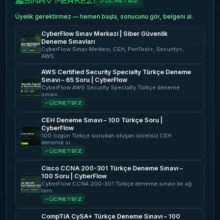
SINAV MERKEZİ
ÜCRETSİZ
Üyelik gerektirmez — hemen başla, sonucunu gör, belgeni al.
CyberFlow Sınav Merkezi | Siber Güvenlik
Deneme Sınavları
CyberFlow Sınav Merkezi; CEH, PenTest+, Security+,
AWS…
AWS Certified Security Specialty Türkçe Deneme
Sınavı – 65 Soru | CyberFlow
CyberFlow AWS Security Specialty Türkçe deneme
sınavı…
ÜCRETSİZ
CEH Deneme Sınavı – 100 Türkçe Soru |
CyberFlow
100 özgün Türkçe sorudan oluşan ücretsiz CEH
deneme sı…
ÜCRETSİZ
Cisco CCNA 200-301 Türkçe Deneme Sınavı –
100 Soru | CyberFlow
CyberFlow CCNA 200-301 Türkçe deneme sınavı ile ağ
tem…
ÜCRETSİZ
CompTIA CySA+ Türkçe Deneme Sınavı – 100