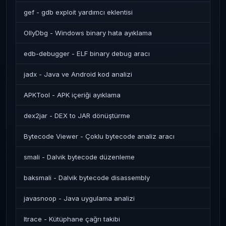
gef - gdb exploit yardımcı eklentisi
OllyDbg - Windows binary hata ayıklama
edb-debugger - ELF binary debug aracı
jadx - Java ve Android kod analizi
APKTool - APK içeriği ayıklama
dex2jar - DEX to JAR dönüştürme
Bytecode Viewer - Çoklu bytecode analiz aracı
smali - Dalvik bytecode düzenleme
baksmali - Dalvik bytecode disassembly
javasnoop - Java uygulama analizi
ltrace - Kütüphane çağrı takibi