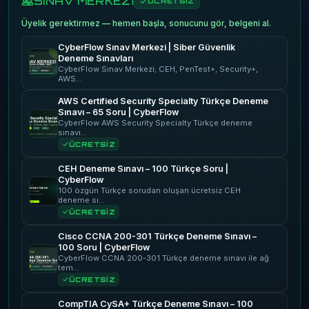
SINAV MERKEZİ
ÜCRETSİZ
Üyelik gerektirmez — hemen başla, sonucunu gör, belgeni al.
CyberFlow Sınav Merkezi | Siber Güvenlik
Deneme Sınavları
CyberFlow Sınav Merkezi; CEH, PenTest+, Security+,
AWS…
AWS Certified Security Specialty Türkçe Deneme
Sınavı – 65 Soru | CyberFlow
CyberFlow AWS Security Specialty Türkçe deneme
sınavı…
ÜCRETSİZ
CEH Deneme Sınavı – 100 Türkçe Soru |
CyberFlow
100 özgün Türkçe sorudan oluşan ücretsiz CEH
deneme sı…
ÜCRETSİZ
Cisco CCNA 200-301 Türkçe Deneme Sınavı –
100 Soru | CyberFlow
CyberFlow CCNA 200-301 Türkçe deneme sınavı ile ağ
tem…
ÜCRETSİZ
CompTIA CySA+ Türkçe Deneme Sınavı – 100