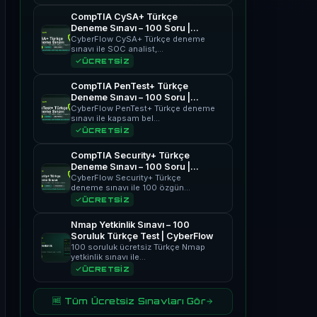
CompTIA CySA+ Türkçe
Deneme Sınavı – 100 Soru |
CyberFlow
CyberFlow CySA+ Türkçe deneme
sınavı ile SOC analist,…
ÜCRETSİZ
CompTIA PenTest+ Türkçe
Deneme Sınavı – 100 Soru |
CyberFlow
CyberFlow PenTest+ Türkçe deneme
sınavı ile kapsam bel…
ÜCRETSİZ
CompTIA Security+ Türkçe
Deneme Sınavı – 100 Soru |
CyberFlow
CyberFlow Security+ Türkçe
deneme sınavı ile 100 özgün…
ÜCRETSİZ
Nmap Yetkinlik Sınavı – 100
Soruluk Türkçe Test | CyberFlow
100 soruluk ücretsiz Türkçe Nmap
yetkinlik sınavı ile…
ÜCRETSİZ
🆓 Tüm Ücretsiz Sınavları Gör