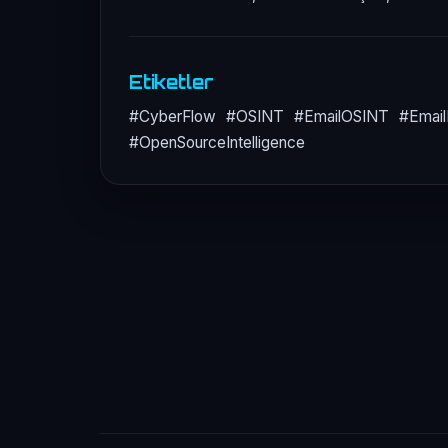
Etiketler
#CyberFlow #OSINT #EmailOSINT #EmailFor
#OpenSourceIntelligence