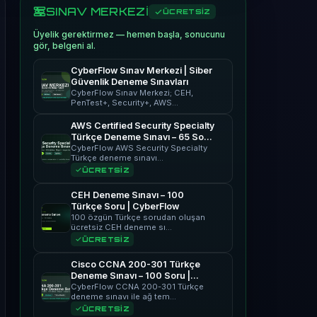
SINAV MERKEZİ
ÜCRETSİZ
Üyelik gerektirmez — hemen başla, sonucunu
gör, belgeni al.
CyberFlow Sınav Merkezi | Siber
Güvenlik Deneme Sınavları
CyberFlow Sınav Merkezi; CEH,
PenTest+, Security+, AWS…
AWS Certified Security Specialty
Türkçe Deneme Sınavı – 65 Soru
| CyberFlow
CyberFlow AWS Security Specialty
Türkçe deneme sınavı…
ÜCRETSİZ
CEH Deneme Sınavı – 100
Türkçe Soru | CyberFlow
100 özgün Türkçe sorudan oluşan
ücretsiz CEH deneme sı…
ÜCRETSİZ
Cisco CCNA 200-301 Türkçe
Deneme Sınavı – 100 Soru |
CyberFlow
CyberFlow CCNA 200-301 Türkçe
deneme sınavı ile ağ tem…
ÜCRETSİZ