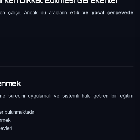
nırken Dikkat Edilmesi Gerekenler
en çalışır. Ancak bu araçların
etik ve yasal çerçevede
renmek
e sürecini uygulamalı ve sistemli hale getiren bir eğitim
er bulunmaktadır:
enmek
evleri