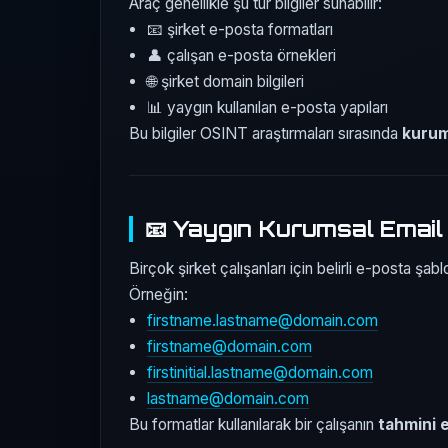
Araç genellikle şu tür bilgiler sunabilir:
📧 şirket e-posta formatları
👤 çalışan e-posta örnekleri
🌐 şirket domain bilgileri
📊 yaygın kullanılan e-posta yapıları
Bu bilgiler OSINT araştırmaları sırasında
kurum
📧 Yaygın Kurumsal Email
Birçok şirket çalışanları için belirli e-posta şablon
Örneğin:
firstname.lastname@domain.com
firstname@domain.com
firstinitial.lastname@domain.com
lastname@domain.com
Bu formatlar kullanılarak bir çalışanın
tahmini e