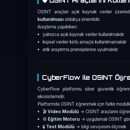
🛡️ OSINT Araçlarını Kulla
OSINT araçları açık kaynak veriler üzerind
kullanılması
oldukça önemlidir.
Araştırma yapılırken:
yalnızca açık kaynak veriler kullanılmalıdır
kişisel veriler kötü amaçla kullanılmamalıdır
etik araştırma prensiplerine uyulmalıdır
CyberFlow ile OSINT Öğ
CyberFlow platformu siber güvenlik öğrenm
ekosistemidir.
Platformda OSINT öğrenmek için farklı modüll
🎬
Video Modülü
→ OSINT araçlarını öğr
⚙️
Eğitim Motoru
→ uygulamalı OSINT gör
🧪
Test Modülü
→ bilgi seviyesini ölçmek