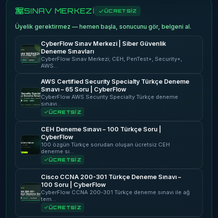
SINAV MERKEZİ
ÜCRETSİZ
Üyelik gerektirmez — hemen başla, sonucunu gör, belgeni al.
CyberFlow Sınav Merkezi | Siber Güvenlik
Deneme Sınavları
CyberFlow Sınav Merkezi; CEH, PenTest+, Security+,
AWS…
AWS Certified Security Specialty Türkçe Deneme
Sınavı – 65 Soru | CyberFlow
CyberFlow AWS Security Specialty Türkçe deneme
sınavı…
ÜCRETSİZ
CEH Deneme Sınavı – 100 Türkçe Soru |
CyberFlow
100 özgün Türkçe sorudan oluşan ücretsiz CEH
deneme sı…
ÜCRETSİZ
Cisco CCNA 200-301 Türkçe Deneme Sınavı –
100 Soru | CyberFlow
CyberFlow CCNA 200-301 Türkçe deneme sınavı ile ağ
tem…
ÜCRETSİZ