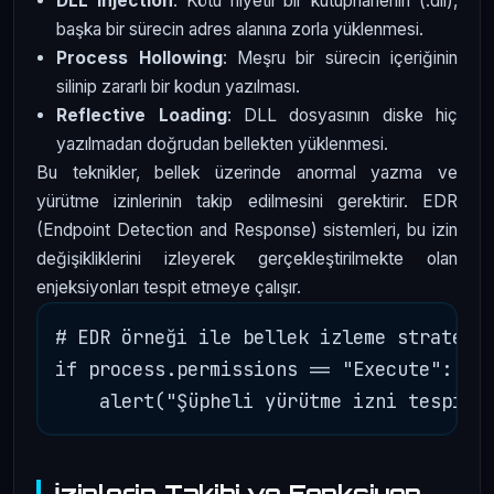
DLL Injection
: Kötü niyetli bir kütüphanenin (.dll),
başka bir sürecin adres alanına zorla yüklenmesi.
Process Hollowing
: Meşru bir sürecin içeriğinin
silinip zararlı bir kodun yazılması.
Reflective Loading
: DLL dosyasının diske hiç
yazılmadan doğrudan bellekten yüklenmesi.
Bu teknikler, bellek üzerinde anormal yazma ve
yürütme izinlerinin takip edilmesini gerektirir. EDR
(Endpoint Detection and Response) sistemleri, bu izin
değişikliklerini izleyerek gerçekleştirilmekte olan
enjeksiyonları tespit etmeye çalışır.
# EDR örneği ile bellek izleme stratejis
if process.permissions == "Execute":

İzinlerin Takibi ve Fonksiyon