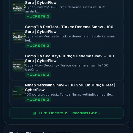
Soru | CyberFlow
CyberFlow CySA+ Türkçe deneme sınavı ile SOC
analist,…
ÜCRETSİZ
CompTIA PenTest+ Türkçe Deneme Sınavı – 100
Soru | CyberFlow
CyberFlow PenTest+ Türkçe deneme sınavı ile kapsam
bel…
ÜCRETSİZ
CompTIA Security+ Türkçe Deneme Sınavı – 100
Soru | CyberFlow
CyberFlow Security+ Türkçe deneme sınavı ile 100
özgün…
ÜCRETSİZ
Nmap Yetkinlik Sınavı – 100 Soruluk Türkçe Test |
CyberFlow
100 soruluk ücretsiz Türkçe Nmap yetkinlik sınavı ile…
ÜCRETSİZ
🆓 Tüm Ücretsiz Sınavları Gör