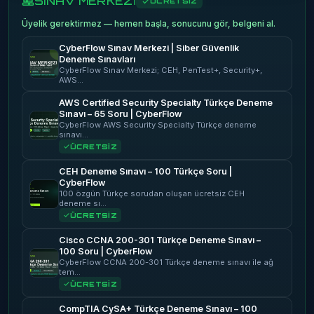
SINAV MERKEZİ
ÜCRETSİZ
Üyelik gerektirmez — hemen başla, sonucunu gör, belgeni al.
CyberFlow Sınav Merkezi | Siber Güvenlik
Deneme Sınavları
CyberFlow Sınav Merkezi; CEH, PenTest+, Security+,
AWS…
AWS Certified Security Specialty Türkçe Deneme
Sınavı – 65 Soru | CyberFlow
CyberFlow AWS Security Specialty Türkçe deneme
sınavı…
ÜCRETSİZ
CEH Deneme Sınavı – 100 Türkçe Soru |
CyberFlow
100 özgün Türkçe sorudan oluşan ücretsiz CEH
deneme sı…
ÜCRETSİZ
Cisco CCNA 200-301 Türkçe Deneme Sınavı –
100 Soru | CyberFlow
CyberFlow CCNA 200-301 Türkçe deneme sınavı ile ağ
tem…
ÜCRETSİZ
CompTIA CySA+ Türkçe Deneme Sınavı – 100