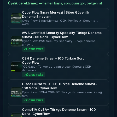
Üyelik gerektirmez — hemen başla, sonucunu gör, belgeni al.
CyberFlow Sınav Merkezi | Siber Güvenlik
Deneme Sınavları
CyberFlow Sınav Merkezi; CEH, PenTest+, Security+,
AWS…
AWS Certified Security Specialty Türkçe Deneme
Sınavı – 65 Soru | CyberFlow
CyberFlow AWS Security Specialty Türkçe deneme
sınavı…
ÜCRETSİZ
CEH Deneme Sınavı – 100 Türkçe Soru |
CyberFlow
100 özgün Türkçe sorudan oluşan ücretsiz CEH
deneme sı…
ÜCRETSİZ
Cisco CCNA 200-301 Türkçe Deneme Sınavı –
100 Soru | CyberFlow
CyberFlow CCNA 200-301 Türkçe deneme sınavı ile ağ
tem…
ÜCRETSİZ
CompTIA CySA+ Türkçe Deneme Sınavı – 100
Soru | CyberFlow