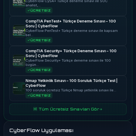
CyberFlow CySA+ Türkçe deneme sınavı ile SOC
analist,…
ÜCRETSİZ
CompTIA PenTest+ Türkçe Deneme Sınavı – 100
Soru | CyberFlow
CyberFlow PenTest+ Türkçe deneme sınavı ile kapsam
bel…
ÜCRETSİZ
CompTIA Security+ Türkçe Deneme Sınavı – 100
Soru | CyberFlow
CyberFlow Security+ Türkçe deneme sınavı ile 100
özgün…
ÜCRETSİZ
Nmap Yetkinlik Sınavı – 100 Soruluk Türkçe Test |
CyberFlow
100 soruluk ücretsiz Türkçe Nmap yetkinlik sınavı ile…
ÜCRETSİZ
🆓 Tüm Ücretsiz Sınavları Gör
CyberFlow Uygulaması