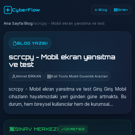
CyberFlow
Blog
Sınav
Ana Sayfa
/
Blog
/
scrcpy - Mobil ekran yansıtma ve test
BLOG YAZISI
scrcpy - Mobil ekran yansıtma
ve test
Ahmet BİRKAN
Kali Tools Mobil Guvenlik Araclari
scrcpy - Mobil ekran yansıtma ve test Giriş Giriş Mobil
cihazların hayatımızdaki yeri günden güne artmakta. Bu
durum, hem bireysel kullanıcılar hem de kurumsal…
SINAV MERKEZİ
ÜCRETSİZ