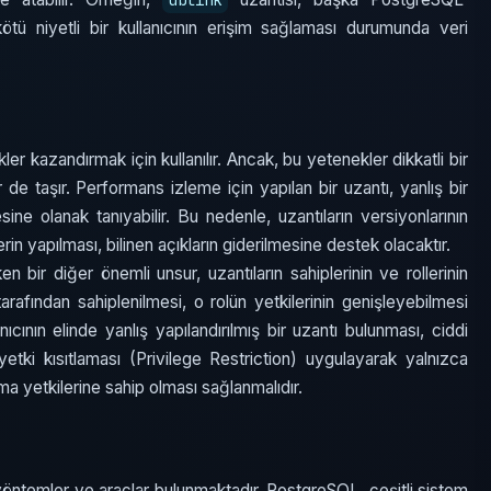
dblink
kötü niyetli bir kullanıcının erişim sağlaması durumunda veri
er kazandırmak için kullanılır. Ancak, bu yetenekler dikkatli bir
de taşır. Performans izleme için yapılan bir uzantı, yanlış bir
esine olanak tanıyabilir. Bu nedenle, uzantıların versiyonlarının
in yapılması, bilinen açıkların giderilmesine destek olacaktır.
 bir diğer önemli unsur, uzantıların sahiplerinin ve rollerinin
 tarafından sahiplenilmesi, o rolün yetkilerinin genişleyebilmesi
nıcının elinde yanlış yapılandırılmış bir uzantı bulunması, ciddi
yetki kısıtlaması (Privilege Restriction) uygulayarak yalnızca
rma yetkilerine sahip olması sağlanmalıdır.
i yöntemler ve araçlar bulunmaktadır. PostgreSQL, çeşitli sistem