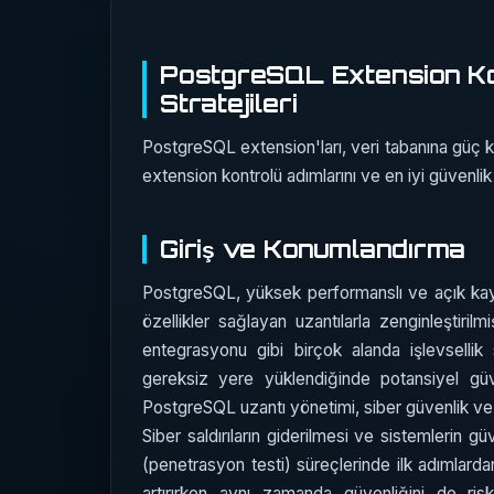
PostgreSQL Extension Ko
Stratejileri
PostgreSQL extension'ları, veri tabanına güç ka
extension kontrolü adımlarını ve en iyi güvenlik p
Giriş ve Konumlandırma
PostgreSQL, yüksek performanslı ve açık kayn
özellikler sağlayan uzantılarla zenginleştiril
entegrasyonu gibi birçok alanda işlevsellik
gereksiz yere yüklendiğinde potansiyel güven
PostgreSQL uzantı yönetimi, siber güvenlik ve s
Siber saldırıların giderilmesi ve sistemlerin g
(penetrasyon testi) süreçlerinde ilk adımlardan b
artırırken aynı zamanda güvenliğini de risk