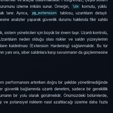
n durumunu izleme imkânı sunar. Örneğin,
komutu, yüklü
\dx
nak tanır. Ayrıca,
tablosu, uzantıların detaylı
pg_extension
emesine analizler yaparak güvenlik durumu hakkında fikir sahibi
 sistem yöneticileri için büyük bir önem taşır. Uzantı kontrolü,
 Uzantıların neden olduğu olası riskler ve saldırı yüzeylerinin
ıların kaldırılması (Extension Hardening) sağlanmalıdır. Bu tür
nın yanı sıra, siber saldırılara karşı savunmanın da güçlenmesine
em performansını artırırken doğru bir şekilde yönetilmediğinde
iber güvenlik bağlamında uzantı denetimi, sadece bir gereklilik
manın bir yolu olarak görülmelidir. Önümüzdeki bölümlerde,
ği ve potansiyel risklerin nasıl azaltılacağı üzerine daha fazla