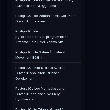
PostgreSQL'de UDF ve Shared Library
Güvenliği: En İyi Uygulamalar
PostgreSQL'de Zamanlanmış Görevlerin
Güvenlik İncelemesi
PostgreSQL'de
pg_execute_server_program Riske
Atmamak İçin Neler Yapmalıyız?
PostgreSQL ile Sistem İçi Lateral
Movement Eğitimi
PostgreSQL Kimlik Bilgisi Avcılığı:
Güvenlik Analizinde Bilinmesi
Gerekenler
PostgreSQL Log Manipülasyonu:
Güvenlik İncelemesi ve En İyi
Uygulamalar
PostgreSQL'te Trigger Güvenliği: