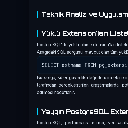
Teknik Analiz ve Uygula
Yüklü Extension'ları List
PostgreSQL'de yüklü olan extension'ları liste
Aşağıdaki SQL sorgusu, mevcut olan tüm yüklü ex
Bu sorgu, siber güvenlik değerlendirmeleri sıra
tarafından gerçekleştirilen araştırmalarda, po
edilmesi hedeflenir.
Yaygın PostgreSQL Extens
PostgreSQL, performans artırma, veri anali