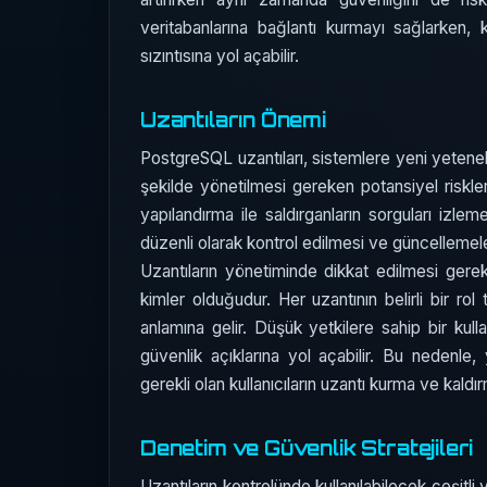
veritabanlarına bağlantı kurmayı sağlarken, 
sızıntısına yol açabilir.
Uzantıların Önemi
PostgreSQL uzantıları, sistemlere yeni yetenekl
şekilde yönetilmesi gereken potansiyel riskler 
yapılandırma ile saldırganların sorguları izlem
düzenli olarak kontrol edilmesi ve güncellemeler
Uzantıların yönetiminde dikkat edilmesi gereken
kimler olduğudur. Her uzantının belirli bir rol
anlamına gelir. Düşük yetkilere sahip bir kulla
güvenlik açıklarına yol açabilir. Bu nedenle, 
gerekli olan kullanıcıların uzantı kurma ve kaldı
Denetim ve Güvenlik Stratejileri
Uzantıların kontrolünde kullanılabilecek çeşitl