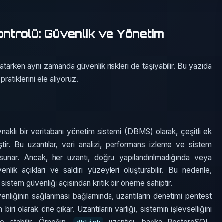
ntrolü: Güvenlik ve Yönetim
tarken aynı zamanda güvenlik riskleri de taşıyabilir. Bu yazıda
ratiklerini ele alıyoruz.
aklı bir veritabanı yönetim sistemi (DBMS) olarak, çeşitli ek
miştir. Bu uzantılar, veri analizi, performans izleme ve sistem
 sunar. Ancak, her uzantı, doğru yapılandırılmadığında veya
lik açıkları ve saldırı yüzeyleri oluşturabilir. Bu nedenle,
istem güvenliği açısından kritik bir öneme sahiptir.
üvenliğinin sağlanması bağlamında, uzantıların denetimi pentest
iri olarak öne çıkar. Uzantıların varlığı, sistemin işlevselliğini
e atabilir. Örneğin,
uzantısı, başka PostgreSQL