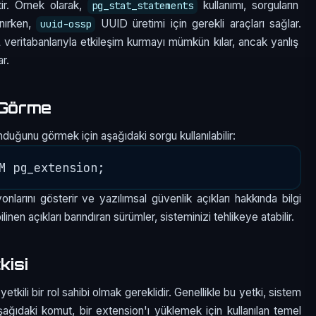
tir. Örnek olarak,
kullanımı, sorguların
pg_stat_statements
anırken,
UUID üretimi için gerekli araçları sağlar.
uuid-ossp
veritabanlarıyla etkileşim kurmayı mümkün kılar, ancak yanlış
ar.
 Görme
nduğunu görmek için aşağıdaki sorgu kullanılabilir:
nlarını gösterir ve yazılımsal güvenlik açıkları hakkında bilgi
nen açıkları barındıran sürümler, sisteminizi tehlikeye atabilir.
kisi
kili bir rol sahibi olmak gereklidir. Genellikle bu yetki, sistem
Aşağıdaki komut, bir extension'ı yüklemek için kullanılan temel