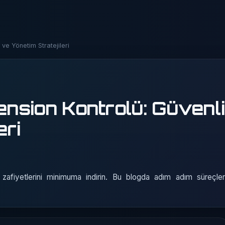
ve Yönetim Stratejileri
nsion Kontrolü: Güvenl
eri
zafiyetlerini minimuma indirin. Bu blogda adım adım süreçler