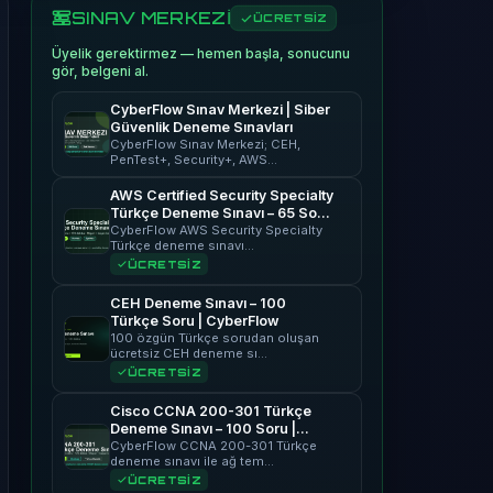
SINAV MERKEZİ
ÜCRETSİZ
Üyelik gerektirmez — hemen başla, sonucunu
gör, belgeni al.
CyberFlow Sınav Merkezi | Siber
Güvenlik Deneme Sınavları
CyberFlow Sınav Merkezi; CEH,
PenTest+, Security+, AWS…
AWS Certified Security Specialty
Türkçe Deneme Sınavı – 65 Soru
| CyberFlow
CyberFlow AWS Security Specialty
Türkçe deneme sınavı…
ÜCRETSİZ
CEH Deneme Sınavı – 100
Türkçe Soru | CyberFlow
100 özgün Türkçe sorudan oluşan
ücretsiz CEH deneme sı…
ÜCRETSİZ
Cisco CCNA 200-301 Türkçe
Deneme Sınavı – 100 Soru |
CyberFlow
CyberFlow CCNA 200-301 Türkçe
deneme sınavı ile ağ tem…
ÜCRETSİZ