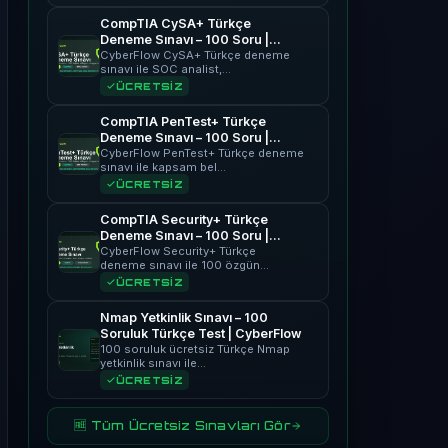
CompTIA CySA+ Türkçe
Deneme Sınavı – 100 Soru |
CyberFlow
CyberFlow CySA+ Türkçe deneme
sınavı ile SOC analist,…
ÜCRETSİZ
CompTIA PenTest+ Türkçe
Deneme Sınavı – 100 Soru |
CyberFlow
CyberFlow PenTest+ Türkçe deneme
sınavı ile kapsam bel…
ÜCRETSİZ
CompTIA Security+ Türkçe
Deneme Sınavı – 100 Soru |
CyberFlow
CyberFlow Security+ Türkçe
deneme sınavı ile 100 özgün…
ÜCRETSİZ
Nmap Yetkinlik Sınavı – 100
Soruluk Türkçe Test | CyberFlow
100 soruluk ücretsiz Türkçe Nmap
yetkinlik sınavı ile…
ÜCRETSİZ
🆓 Tüm Ücretsiz Sınavları Gör