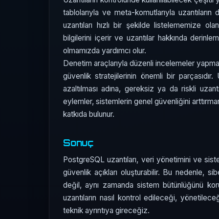
tablolarıyla ve meta-komutlarıyla uzantıları
uzantıları hızlı bir şekilde listelememize ola
bilgilerini içerir ve uzantılar hakkında derinl
olmamızda yardımcı olur.
Denetim araçlarıyla düzenli incelemeler yapmak,
güvenlik stratejilerinin önemli bir parçasıdır.
azaltılması adına, gereksiz ya da riskli uzant
eylemler, sistemlerin genel güvenliğini arttırma
katkıda bulunur.
Sonuç
PostgreSQL uzantıları, veri yönetimini ve sist
güvenlik açıkları oluşturabilir. Bu nedenle, s
değil, aynı zamanda sistem bütünlüğünü koru
uzantıların nasıl kontrol edileceği, yönetilece
teknik ayrıntıya gireceğiz.