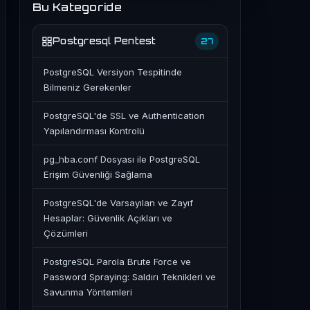
Bu Kategoride
Postgresql Pentest
27
PostgreSQL Versiyon Tespitinde
Bilmeniz Gerekenler
PostgreSQL'de SSL ve Authentication
Yapılandırması Kontrolü
pg_hba.conf Dosyası ile PostgreSQL
Erişim Güvenliği Sağlama
PostgreSQL'de Varsayılan ve Zayıf
Hesaplar: Güvenlik Açıkları ve
Çözümleri
PostgreSQL Parola Brute Force ve
Password Spraying: Saldırı Teknikleri ve
Savunma Yöntemleri