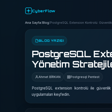
CyberFlow
Ana Sayfa
/
Blog
/
PostgreSQL Extension Kontrolü: Güvenlik 
BLOG YAZISI
PostgreSQL Exte
Yönetim Stratejil
Ahmet BİRKAN
Postgresql Pentest
PostgreSQL extension kontrolü ile güvenlik 
uygulamaları keşfedin.