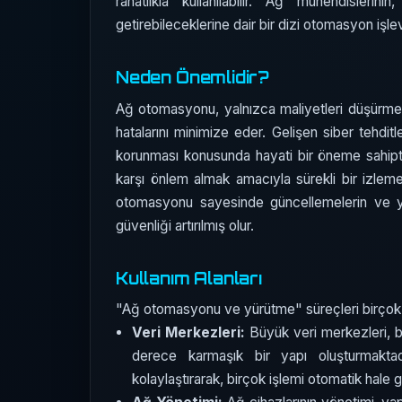
rahatlıkla kullanılabilir. Ağ mühendislerinin,
getirebileceklerine dair bir dizi otomasyon işle
Neden Önemlidir?
Ağ otomasyonu, yalnızca maliyetleri düşürmekl
hatalarını minimize eder. Gelişen siber tehdi
korunması konusunda hayati bir öneme sahiptir.
karşı önlem almak amacıyla sürekli bir izleme
otomasyonu sayesinde güncellemelerin ve yam
güvenliği artırılmış olur.
Kullanım Alanları
"Ağ otomasyonu ve yürütme" süreçleri birçok a
Veri Merkezleri:
Büyük veri merkezleri, b
derece karmaşık bir yapı oluşturmaktad
kolaylaştırarak, birçok işlemi otomatik hale ge