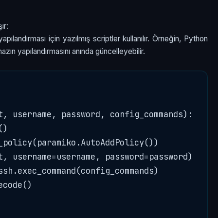
ır:
apılandırması için yazılmış scriptler kullanılır. Örneğin, Python
cihazın yapılandırmasını anında güncelleyebilir.
t, username, password, config_commands):

)

_policy(paramiko.AutoAddPolicy())

t, username=username, password=password)

ssh.exec_command(config_commands)

code()
