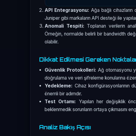
API Entegrasyonu:
Ağa bağlı cihazların d
Juniper gibi markaların API desteği ile yap
Anomali Tespiti:
Toplanan verilerin anali
Örneğin, normalde belirli bir bandwidth değer
olabilir.
Dikkat Edilmesi Gereken Noktala
Güvenlik Protokolleri:
Ağ otomasyonu yapar
doğrulama ve veri şifreleme konularına özen 
Yedekleme:
Cihaz konfigürasyonlarının dü
önemli bir adımdır.
Test Ortamı:
Yapılan her değişiklik önc
beklenmedik sorunların ortaya çıkmasını enge
Analiz Bakış Açısı