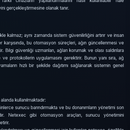
 farklı cihazların yapılandırmalarını nasıl kullanılabilir hale
vini gerçekleştirmesine olanak tanır.
e kalmaz; aynı zamanda sistem güvenilirliğini artırır ve insan
tler karşısında, bu otomasyon süreçleri, ağın güncellenmesi ve
 Bilgi güvenliği uzmanları, ağları korumak ve olası saldırılara
 ve protokollerin uygulamasını gerektirir. Bunun yanı sıra, ağ
aların hızlı bir şekilde dağıtımı sağlanarak sistemin genel
landa kullanılmaktadır:
inlerce sunucu barındırmakta ve bu donanımların yönetimi son
ır. Netexec gibi otomasyon araçları, sunucu yönetimini
tirir.