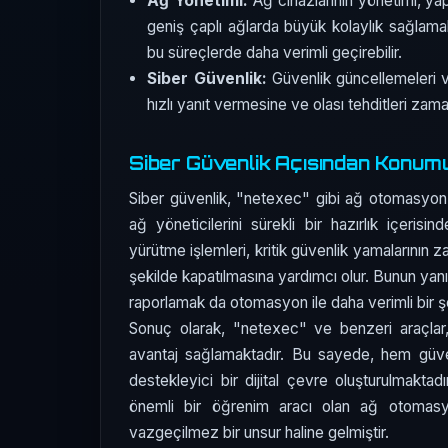
Ağ Yönetimi:
Ağ cihazlarının yönetimi, yap
geniş çaplı ağlarda büyük kolaylık sağlamak
bu süreçlerde daha verimli geçirebilir.
Siber Güvenlik:
Güvenlik güncellemeleri ve
hızlı yanıt vermesine ve olası tehditleri zam
Siber Güvenlik Açısından Konum
Siber güvenlik, "netexec" gibi ağ otomasyon ar
ağ yöneticilerini sürekli bir hazırlık içeri
yürütme işlemleri, kritik güvenlik yamalarının z
şekilde kapatılmasına yardımcı olur. Bunun yanı
raporlamak da otomasyon ile daha verimli bir şek
Sonuç olarak, "netexec" ve benzeri araçlar,
avantaj sağlamaktadır. Bu sayede, hem güven
destekleyici bir dijital çevre oluşturulmakt
önemli bir öğrenim aracı olan ağ otomasyo
vazgeçilmez bir unsur haline gelmiştir.