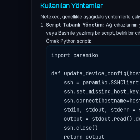
Kullanılan Yöntemler
Netexec, genellikle aşağıdaki yöntemlerle çalış
Script Tabanlı Yönetim:
Ağ cihazlarının y
veya Bash ile yazılmış bir script, belirli bir 
Örnek Python scripti:
import paramiko

def update_device_config(hos
    ssh = paramiko.SSHClient(
    ssh.set_missing_host_key
    ssh.connect(hostname=hos
    stdin, stdout, stderr = 
    output = stdout.read().de
    ssh.close()
