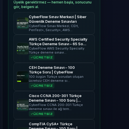
Üyelik gerektirmez — hemen başla, sonucunu
gör, belgeni al.
CyberFlow Sınav Merkezi | Siber
Güvenlik Deneme Sınavları
CyberFlow Sınav Merkezi; CEH,
PenTest+, Security+, AWS…
AWS Certified Security Specialty
Türkçe Deneme Sınavı – 65 Soru
| CyberFlow
CyberFlow AWS Security Specialty
Türkçe deneme sınavı…
ÜCRETSİZ
CEH Deneme Sınavı – 100
Türkçe Soru | CyberFlow
100 özgün Türkçe sorudan oluşan
ücretsiz CEH deneme sı…
ÜCRETSİZ
Cisco CCNA 200-301 Türkçe
Deneme Sınavı – 100 Soru |
CyberFlow
CyberFlow CCNA 200-301 Türkçe
deneme sınavı ile ağ tem…
ÜCRETSİZ
CompTIA CySA+ Türkçe
Deneme Sınavı – 100 Soru |