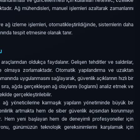
ılandırılması ve güncellenmesi için kullanılan netexec, özellikle
tadır. Ağ mühendisleri, manuel işlemleri azaltarak zamanlarını
 ağ izleme işlemleri, otomatikleştirildiğinde, sistemlerin daha
anında tespit etmesine olanak tanır.
u
açlarından oldukça faydalanır. Gelişen tehditler ve saldırılar,
sinde olmaya zorlamaktadır. Otomatik yapılandırma ve uzaktan
amanında uygulanmasını sağlayarak, güvenlik açıklarının hızlı bir
 sıra, ağda gerçekleşen ağ olaylarını (loglarını) analiz etmek ve
ilde gerçekleştirilebilir.
 ağ yöneticilerine karmaşık yapıların yönetiminde büyük bir
ilirlik artmakta hem de siber güvenlik açısından korunmayı
adır. Hem yeni başlayan hem de deneyimli profesyoneller için
nu, günümüzün teknolojik gereksinimlerini karşılamak için