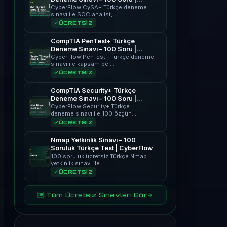
CyberFlow
CyberFlow CySA+ Türkçe deneme
sınavı ile SOC analist,…
ÜCRETSİZ
CompTIA PenTest+ Türkçe
Deneme Sınavı – 100 Soru |
CyberFlow
CyberFlow PenTest+ Türkçe deneme
sınavı ile kapsam bel…
ÜCRETSİZ
CompTIA Security+ Türkçe
Deneme Sınavı – 100 Soru |
CyberFlow
CyberFlow Security+ Türkçe
deneme sınavı ile 100 özgün…
ÜCRETSİZ
Nmap Yetkinlik Sınavı – 100
Soruluk Türkçe Test | CyberFlow
100 soruluk ücretsiz Türkçe Nmap
yetkinlik sınavı ile…
ÜCRETSİZ
🆓 Tüm Ücretsiz Sınavları Gör