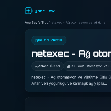
CyberFlow
Ana Sayfa
/
Blog
/
netexec - Ağ otomasyon ve yürütme
BLOG YAZISI
netexec - Ağ ot
Ahmet BİRKAN
Kali Tools Otomasyon Ve Sc
netexec - Ağ otomasyon ve yürütme Giriş Gir
Artan veri yoğunluğu ve karmaşık ağ yapıla…