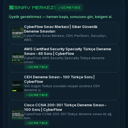
SINAV MERKEZİ
ÜCRETSİZ
Üyelik gerektirmez — hemen başla, sonucunu gör, belgeni al.
CyberFlow Sınav Merkezi | Siber Güvenlik
Deneme Sınavları
CyberFlow Sınav Merkezi; CEH, PenTest+, Security+,
AWS…
AWS Certified Security Specialty Türkçe Deneme
Sınavı – 65 Soru | CyberFlow
CyberFlow AWS Security Specialty Türkçe deneme
sınavı…
ÜCRETSİZ
CEH Deneme Sınavı – 100 Türkçe Soru |
CyberFlow
100 özgün Türkçe sorudan oluşan ücretsiz CEH
deneme sı…
ÜCRETSİZ
Cisco CCNA 200-301 Türkçe Deneme Sınavı –
100 Soru | CyberFlow
CyberFlow CCNA 200-301 Türkçe deneme sınavı ile ağ
tem…
ÜCRETSİZ