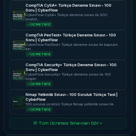
CompTIA CySA+ Türkçe Deneme Sınavı – 100
Soru | CyberFlow
CyberFlow CySA+ Türkçe deneme sınavı ile SOC
analist,…
ÜCRETSİZ
CompTIA PenTest+ Türkçe Deneme Sınavı – 100
Soru | CyberFlow
CyberFlow PenTest+ Türkçe deneme sınavı ile kapsam
bel…
ÜCRETSİZ
CompTIA Security+ Türkçe Deneme Sınavı – 100
Soru | CyberFlow
CyberFlow Security+ Türkçe deneme sınavı ile 100
özgün…
ÜCRETSİZ
Nmap Yetkinlik Sınavı – 100 Soruluk Türkçe Test |
CyberFlow
100 soruluk ücretsiz Türkçe Nmap yetkinlik sınavı ile…
ÜCRETSİZ
🆓 Tüm Ücretsiz Sınavları Gör