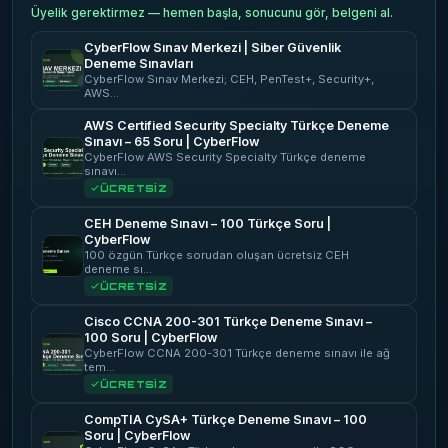
Üyelik gerektirmez — hemen başla, sonucunu gör, belgeni al.
CyberFlow Sınav Merkezi | Siber Güvenlik
Deneme Sınavları
CyberFlow Sınav Merkezi; CEH, PenTest+, Security+,
AWS…
AWS Certified Security Specialty Türkçe Deneme
Sınavı – 65 Soru | CyberFlow
CyberFlow AWS Security Specialty Türkçe deneme
sınavı…
ÜCRETSİZ
CEH Deneme Sınavı – 100 Türkçe Soru |
CyberFlow
100 özgün Türkçe sorudan oluşan ücretsiz CEH
deneme sı…
ÜCRETSİZ
Cisco CCNA 200-301 Türkçe Deneme Sınavı –
100 Soru | CyberFlow
CyberFlow CCNA 200-301 Türkçe deneme sınavı ile ağ
tem…
ÜCRETSİZ
CompTIA CySA+ Türkçe Deneme Sınavı – 100
Soru | CyberFlow