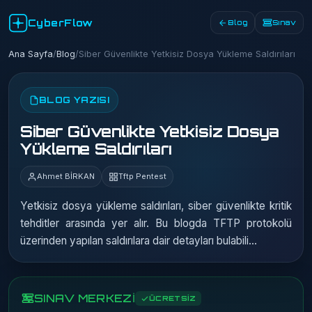
CyberFlow
Blog
Sınav
Ana Sayfa
/
Blog
/
Siber Güvenlikte Yetkisiz Dosya Yükleme Saldırıları
BLOG YAZISI
Siber Güvenlikte Yetkisiz Dosya
Yükleme Saldırıları
Ahmet BİRKAN
Tftp Pentest
Yetkisiz dosya yükleme saldırıları, siber güvenlikte kritik
tehditler arasında yer alır. Bu blogda TFTP protokolü
üzerinden yapılan saldırılara dair detayları bulabili...
SINAV MERKEZİ
ÜCRETSİZ