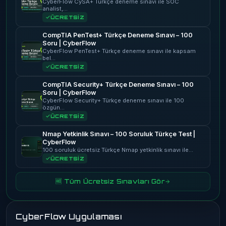
CyberFlow CySA+ Türkçe deneme sınavı ile SOC
analist,…
ÜCRETSİZ
CompTIA PenTest+ Türkçe Deneme Sınavı – 100
Soru | CyberFlow
CyberFlow PenTest+ Türkçe deneme sınavı ile kapsam
bel…
ÜCRETSİZ
CompTIA Security+ Türkçe Deneme Sınavı – 100
Soru | CyberFlow
CyberFlow Security+ Türkçe deneme sınavı ile 100
özgün…
ÜCRETSİZ
Nmap Yetkinlik Sınavı – 100 Soruluk Türkçe Test |
CyberFlow
100 soruluk ücretsiz Türkçe Nmap yetkinlik sınavı ile…
ÜCRETSİZ
🆓 Tüm Ücretsiz Sınavları Gör
CyberFlow Uygulaması