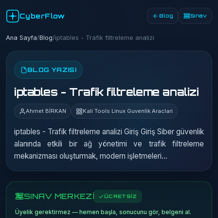
CyberFlow
Blog
Sınav
Ana Sayfa
/
Blog
/
iptables - Trafik filtreleme analizi
BLOG YAZISI
iptables - Trafik filtreleme analizi
Ahmet BİRKAN
Kali Tools Linux Guvenlik Araclari
iptables - Trafik filtreleme analizi Giriş Giriş Siber güvenlik
alanında etkili bir ağ yönetimi ve trafik filtreleme
mekanizması oluşturmak, modern işletmeleri…
SINAV MERKEZİ
ÜCRETSİZ
Üyelik gerektirmez — hemen başla, sonucunu gör, belgeni al.