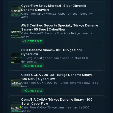
CyberFlow Sınav Merkezi | Siber Güvenlik
Deneme Sınavları
CyberFlow Sınav Merkezi; CEH, PenTest+, Security+,
AWS…
AWS Certified Security Specialty Türkçe Deneme
Sınavı – 65 Soru | CyberFlow
CyberFlow AWS Security Specialty Türkçe deneme
sınavı…
ÜCRETSİZ
CEH Deneme Sınavı – 100 Türkçe Soru |
CyberFlow
100 özgün Türkçe sorudan oluşan ücretsiz CEH
deneme sı…
ÜCRETSİZ
Cisco CCNA 200-301 Türkçe Deneme Sınavı –
100 Soru | CyberFlow
CyberFlow CCNA 200-301 Türkçe deneme sınavı ile ağ
tem…
ÜCRETSİZ
CompTIA CySA+ Türkçe Deneme Sınavı – 100
Soru | CyberFlow
CyberFlow CySA+ Türkçe deneme sınavı ile SOC
analist,…