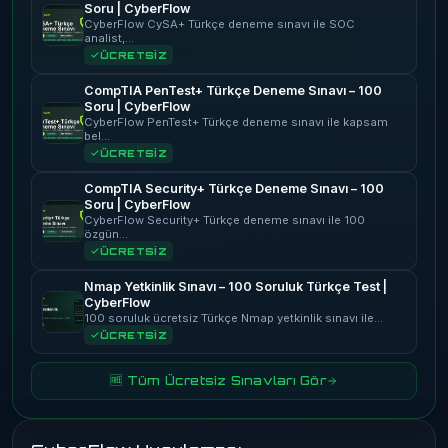
Soru | CyberFlow
CyberFlow CySA+ Türkçe deneme sınavı ile SOC
analist,…
ÜCRETSİZ
CompTIA PenTest+ Türkçe Deneme Sınavı – 100
Soru | CyberFlow
CyberFlow PenTest+ Türkçe deneme sınavı ile kapsam
bel…
ÜCRETSİZ
CompTIA Security+ Türkçe Deneme Sınavı – 100
Soru | CyberFlow
CyberFlow Security+ Türkçe deneme sınavı ile 100
özgün…
ÜCRETSİZ
Nmap Yetkinlik Sınavı – 100 Soruluk Türkçe Test |
CyberFlow
100 soruluk ücretsiz Türkçe Nmap yetkinlik sınavı ile…
ÜCRETSİZ
🆓 Tüm Ücretsiz Sınavları Gör