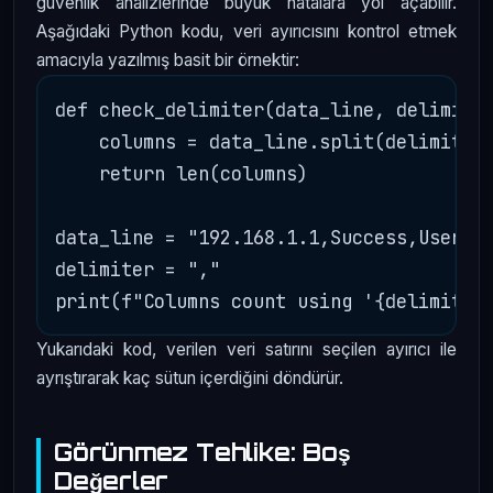
güvenlik analizlerinde büyük hatalara yol açabilir.
Aşağıdaki Python kodu, veri ayırıcısını kontrol etmek
amacıyla yazılmış basit bir örnektir:
def check_delimiter(data_line, delimiter
    columns = data_line.split(delimiter)
    return len(columns)

data_line = "192.168.1.1,Success,UserA"

delimiter = ","

Yukarıdaki kod, verilen veri satırını seçilen ayırıcı ile
ayrıştırarak kaç sütun içerdiğini döndürür.
Görünmez Tehlike: Boş
Değerler