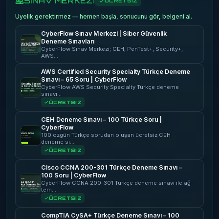
SINAV MERKEZİ
ÜCRETSİZ
Üyelik gerektirmez — hemen başla, sonucunu gör, belgeni al.
CyberFlow Sınav Merkezi | Siber Güvenlik
Deneme Sınavları
CyberFlow Sınav Merkezi; CEH, PenTest+, Security+,
AWS…
AWS Certified Security Specialty Türkçe Deneme
Sınavı – 65 Soru | CyberFlow
CyberFlow AWS Security Specialty Türkçe deneme
sınavı…
ÜCRETSİZ
CEH Deneme Sınavı – 100 Türkçe Soru |
CyberFlow
100 özgün Türkçe sorudan oluşan ücretsiz CEH
deneme sı…
ÜCRETSİZ
Cisco CCNA 200-301 Türkçe Deneme Sınavı –
100 Soru | CyberFlow
CyberFlow CCNA 200-301 Türkçe deneme sınavı ile ağ
tem…
ÜCRETSİZ
CompTIA CySA+ Türkçe Deneme Sınavı – 100