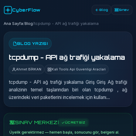
CyberFlow
Blog
Sınav
Ana Sayfa
/
Blog
/
tcpdump - API ağ trafiği yakalama
BLOG YAZISI
tcpdump - API ağ trafiği yakalama
Ahmet BİRKAN
Kali Tools Api Guvenligi Araclari
tcpdump - API ağ trafiği yakalama Giriş Giriş Ağ trafiği
analizinin temel taşlarından biri olan tcpdump , ağ
üzerindeki veri paketlerini incelemek için kullanı…
SINAV MERKEZİ
ÜCRETSİZ
Üyelik gerektirmez — hemen başla, sonucunu gör, belgeni al.