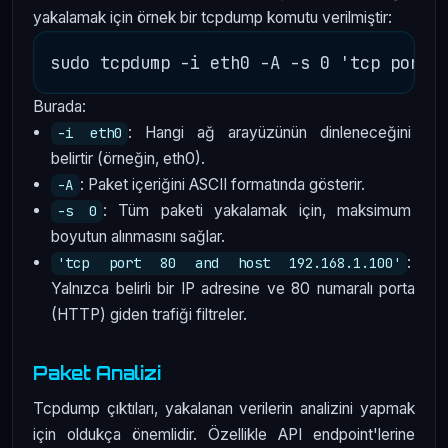
yakalamak için örnek bir tcpdump komutu verilmiştir:
Burada:
: Hangi ağ arayüzünün dinleneceğini
-i eth0
belirtir (örneğin, eth0).
: Paket içeriğini ASCII formatında gösterir.
-A
: Tüm paketi yakalamak için, maksimum
-s 0
boyutun alınmasını sağlar.
:
'tcp port 80 and host 192.168.1.100'
Yalnızca belirli bir IP adresine ve 80 numaralı porta
(HTTP) giden trafiği filtreler.
Paket Analizi
Tcpdump çıktıları, yakalanan verilerin analizini yapmak
için oldukça önemlidir. Özellikle API endpoint'lerine