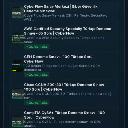
CyberFlow Sınav Merkezi | Siber Güvenlik
Deneme Sınavları
CyberFlow Sınav Merkezi; CEH, PenTest+, Security+,
AWS…
AWS Certified Security Specialty Türkçe Deneme
Sınavı – 65 Soru | CyberFlow
CyberFlow AWS Security Specialty Türkçe deneme
sınavı…
ÜCRETSİZ
CEH Deneme Sınavı – 100 Türkçe Soru |
CyberFlow
100 özgün Türkçe sorudan oluşan ücretsiz CEH
deneme sı…
ÜCRETSİZ
Cisco CCNA 200-301 Türkçe Deneme Sınavı –
100 Soru | CyberFlow
CyberFlow CCNA 200-301 Türkçe deneme sınavı ile ağ
tem…
ÜCRETSİZ
CompTIA CySA+ Türkçe Deneme Sınavı – 100
Soru | CyberFlow
CyberFlow CySA+ Türkçe deneme sınavı ile SOC
analist,…