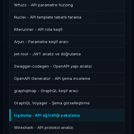
Wfuzz - API parametre fuzzing
Nuclei - API template tabanlı tarama
Kiterunner - API rota keşfi
Arjun - Parametre keşif aracı
jwt-tool - JWT analiz ve doğrulama
Swagger-codegen - OpenAPI yapı analizi
OpenAPI Generator - API şema inceleme
graphqlmap - GraphQL keşif aracı
GraphQL Voyager - Şema görselleştirme
tcpdump - API ağ trafiği yakalama
Wireshark - API protokol analizi