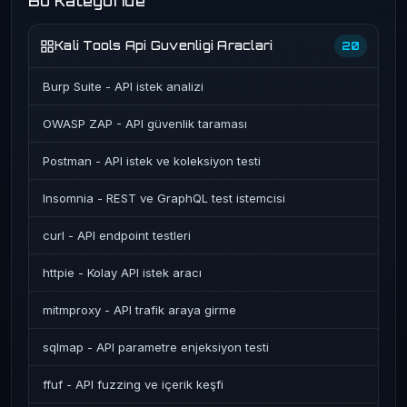
Bu Kategoride
Kali Tools Api Guvenligi Araclari
20
Burp Suite - API istek analizi
OWASP ZAP - API güvenlik taraması
Postman - API istek ve koleksiyon testi
Insomnia - REST ve GraphQL test istemcisi
curl - API endpoint testleri
httpie - Kolay API istek aracı
mitmproxy - API trafik araya girme
sqlmap - API parametre enjeksiyon testi
ffuf - API fuzzing ve içerik keşfi