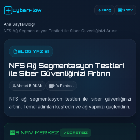
CyberFlow
Blog
Sınav
Ana Sayfa
/
Blog
/
NFS Ağ Segmentasyon Testleri ile Siber Güvenliğinizi Artırın
BLOG YAZISI
NFS Ağ Segmentasyon Testleri
ile Siber Güvenliğinizi Artırın
Ahmet BİRKAN
Nfs Pentest
NFS ağ segmentasyon testleri ile siber güvenliğinizi
artırın. Temel adımları keşfedin ve ağ yapınızı güçlendirin.
SINAV MERKEZİ
ÜCRETSİZ