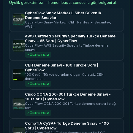
Üyelik gerektirmez — hemen başla, sonucunu gör, belgeni al.
CyberFlow Sınav Merkezi | Siber Güvenlik
Deneme Sınavları
CyberFlow Sınav Merkezi; CEH, PenTest+, Security+,
AWS…
AWS Certified Security Specialty Türkçe Deneme
Sınavı – 65 Soru | CyberFlow
CyberFlow AWS Security Specialty Türkçe deneme
sınavı…
ÜCRETSİZ
CEH Deneme Sınavı – 100 Türkçe Soru |
CyberFlow
100 özgün Türkçe sorudan oluşan ücretsiz CEH
deneme sı…
ÜCRETSİZ
Cisco CCNA 200-301 Türkçe Deneme Sınavı –
100 Soru | CyberFlow
CyberFlow CCNA 200-301 Türkçe deneme sınavı ile ağ
tem…
ÜCRETSİZ
CompTIA CySA+ Türkçe Deneme Sınavı – 100
Soru | CyberFlow
CyberFlow CySA+ Türkçe deneme sınavı ile SOC