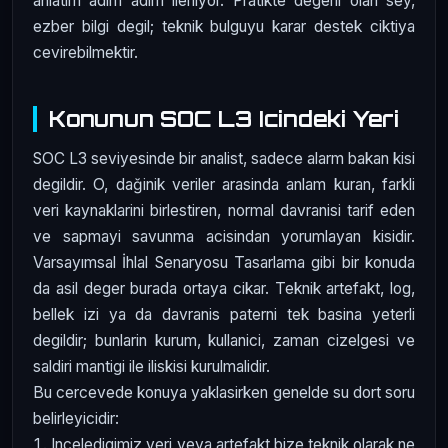
anlatim adim adim ilerliyor. Pratikte degerli olan sey,
ezber bilgi degil; teknik bulguyu karar destek ciktiya
cevirebilmektir.
Konunun SOC L3 Icindeki Yeri
SOC L3 seviyesinde bir analist, sadece alarm bakan kisi
degildir. O, dağinik veriler arasinda anlam kuran, farkli
veri kaynaklarini birlestiren, normal davranisi tarif eden
ve sapmayi savunma acisindan yorumlayan kisidir.
Varsayımsal İhlal Senaryosu Tasarlama gibi bir konuda
da asil deger burada ortaya cikar. Teknik artefakt, log,
bellek izi ya da davranis paterni tek basina yeterli
degildir; bunlarin kurum, kullanici, zaman cizelgesi ve
saldiri mantigi ile iliskisi kurulmalidir.
Bu cercevede konuya yaklasirken genelde su dort soru
belirleyicidir:
Inceledigimiz veri veya artefakt bize teknik olarak ne