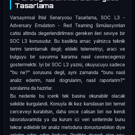
Tasarlama
Varsayımsal İhlal Senaryosu Tasarlama, SOC L3 -
Adversary Emulation - Red Teaming Simülasyonları
catisi altinda degerlendirilmesi gereken ileri seviye bir
SOC L3 konusudur. Bu baslikta amac yalnizca teknik
terimi tanimlamak degil; eldeki telemetriyi, araci ve
bulguyu bir savunma kararina nasil cevirecegimizi
gostermektir. Iyi bir SOC L3 yazisi, okuyucuyu sadece
"bu ne?" sorusuna degil, ayni zamanda "bunu nasil
analiz ederim, nasil dogrularim, nasil raporlarim?"
sorularina da hazirlar.
Bu nedenle bu icerik tek basina okunabilir olacak
sekilde kurgulandi. Konuyla ilk kez karsilasan biri temel
cerceveyi kurabilsin, daha once calisan biri ise kendi
laboratuvarinda ya da kurum ici veri setlerinde bunu
tekrar edilebilir bir analiz metoduna donusturebilsin diye