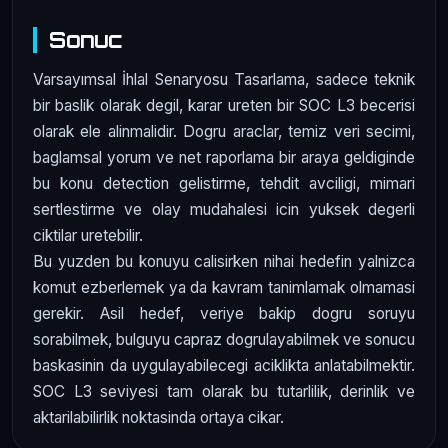
Sonuc
Varsayımsal İhlal Senaryosu Tasarlama, sadece teknik
bir baslik olarak degil, karar ureten bir SOC L3 becerisi
olarak ele alinmalidir. Dogru araclar, temiz veri secimi,
baglamsal yorum ve net raporlama bir araya geldiginde
bu konu detection gelistirme, tehdit avciligi, mimari
sertlestirme ve olay mudahalesi icin yuksek degerli
ciktilar uretebilir.
Bu yuzden bu konuyu calisirken nihai hedefin yalnizca
komut ezberlemek ya da kavram tanimlamak olmamasi
gerekir. Asil hedef, veriye bakip dogru soruyu
sorabilmek, bulguyu capraz dogrulayabilmek ve sonucu
baskasinin da uygulayabilecegi aciklikta anlatabilmektir.
SOC L3 seviyesi tam olarak bu tutarlilik, derinlik ve
aktarilabilirlik noktasinda ortaya cikar.