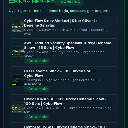
SINAV MERKEZİ
ÜCRETSİZ
Üyelik gerektirmez — hemen başla, sonucunu gör, belgeni al.
CyberFlow Sınav Merkezi | Siber Güvenlik
Deneme Sınavları
CyberFlow Sınav Merkezi; CEH, PenTest+, Security+,
AWS…
AWS Certified Security Specialty Türkçe Deneme
Sınavı – 65 Soru | CyberFlow
CyberFlow AWS Security Specialty Türkçe deneme
sınavı…
ÜCRETSİZ
CEH Deneme Sınavı – 100 Türkçe Soru |
CyberFlow
100 özgün Türkçe sorudan oluşan ücretsiz CEH
deneme sı…
ÜCRETSİZ
Cisco CCNA 200-301 Türkçe Deneme Sınavı –
100 Soru | CyberFlow
CyberFlow CCNA 200-301 Türkçe deneme sınavı ile ağ
tem…
ÜCRETSİZ
CompTIA CySA+ Türkçe Deneme Sınavı – 100