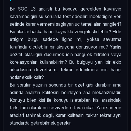
Bir SOC L3 analisti bu konuyu gercekten kavrayip
kavramadigini su sorularla test edebilir: Inceledigim veri
setinde karar vermemi saglayan uc temel alan hangileri?
Bu alanlar baska hangi kaynakla zenginlestirilebilir? Elde
ettigim bulgu sadece ilginc mi, yoksa savunma
tarafinda olculebilir bir aksiyona donusuyor mu? Yanlis
pozitif olasiligini dusurmek icin hangi ek filtreleri veya
korelasyonlari kullanabilirim? Bu bulguyu yeni bir ekip
arkadasina devretsem, tekrar edebilmesi icin hangi
notlar eksik kalir?
Bu sorular yazinin sonunda bir ozet gibi durabilir ama
aslinda analizin kalitesini belirleyen ana mekanizmadir.
Konuyu bilen kisi ile konuyu isletebilen kisi arasindaki
fark, tam olarak bu seviyede ortaya cikar. Yani sadece
araclari tanimak degil, karar kalitesini tekrar tekrar ayni
standarda getirebilmek gerekir.