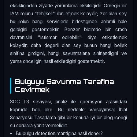
eksikliginden ziyade yorumlama eksikligidir. Ornegin bir
IAM rolunu "tehlikeli" ilan etmek kolaydir; zor olan sey
bu rolun hangi servislerle birlestiginde anlamli hale
geldigini gostermektir. Benzer bicimde bir crash
davranisini "istismar edilebilir" diye etiketlemek
kolaydir; daha degerli olan sey bunun hangi bellek
sinifina girdigini, hangi savunmalarla sinirlandigini ve
yama onceligini nasil etkiledigini gostermektir.
Bulguyu Savunma Tarafina
Cevirmek
SOC L3 seviyesi, analiz ile operasyon arasindaki
koprude belli olur. Bu nedenle Varsayımsal İhlal
Senaryosu Tasarlama gibi bir konuda iyi bir blog icerigi
su sorulara yanit vermelidir:
Bu bulgu detection mantigina nasil doner?