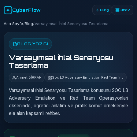
CyberFlow
Blog
Sınav
Ana Sayfa
/
Blog
/
Varsayımsal İhlal Senaryosu Tasarlama
BLOG YAZISI
Varsayımsal İhlal Senaryosu
Tasarlama
Ahmet BİRKAN
Soc L3 Adversary Emulation Red Teaming
Varsayımsal İhlal Senaryosu Tasarlama konusunu SOC L3
Adversary Emulation ve Red Team Operasyonlari
ekseninde, ogretici anlatim ve pratik komut ornekleriyle
ele alan kapsamli rehber.