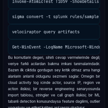
Bu komutlarin degeri, sihirli cevap vermelerinde degil;
veriye farkli acilardan bakma imkani tanimalarindadir.
Bazen ilk ciktida gordugun sey kritik olmaz ama hangi
alanlarin anlamli oldugunu sezmeni saglar. Ornegin bir
cloud activity log icinde actor, source IP, region ve
action iliskisi; bir reverse engineering senaryosunda
import tablosu, stringler ve call graph iliskisi; bir ML
tabanli detection konusundaysa feature dagilimi, outlier
yogunlugu ve etiket kalitesi asıl resmi olusturur.