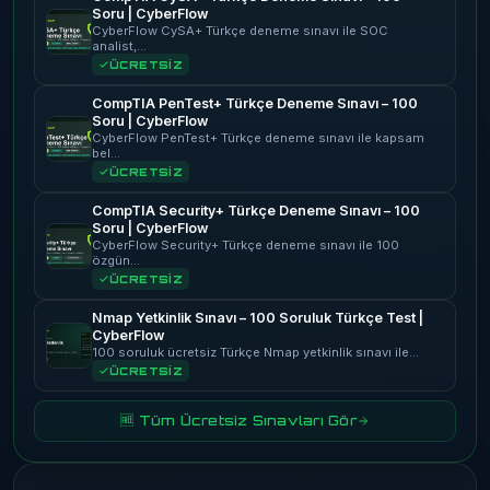
Soru | CyberFlow
CyberFlow CySA+ Türkçe deneme sınavı ile SOC
analist,…
ÜCRETSİZ
CompTIA PenTest+ Türkçe Deneme Sınavı – 100
Soru | CyberFlow
CyberFlow PenTest+ Türkçe deneme sınavı ile kapsam
bel…
ÜCRETSİZ
CompTIA Security+ Türkçe Deneme Sınavı – 100
Soru | CyberFlow
CyberFlow Security+ Türkçe deneme sınavı ile 100
özgün…
ÜCRETSİZ
Nmap Yetkinlik Sınavı – 100 Soruluk Türkçe Test |
CyberFlow
100 soruluk ücretsiz Türkçe Nmap yetkinlik sınavı ile…
ÜCRETSİZ
🆓 Tüm Ücretsiz Sınavları Gör