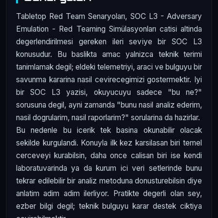
Tabletop Red Team Senaryoları, SOC L3 - Adversary
Emulation - Red Teaming Simülasyonları catisi altinda
degerlendirilmesi gereken ileri seviye bir SOC L3
konusudur. Bu baslikta amac yalnizca teknik terimi
tanimlamak degil; eldeki telemetriyi, araci ve bulguyu bir
savunma kararina nasil cevirecegimizi gostermektir. Iyi
bir SOC L3 yazisi, okuyucuyu sadece "bu ne?"
sorusuna degil, ayni zamanda "bunu nasil analiz ederim,
nasil dogrularim, nasil raporlarim?" sorularina da hazirlar.
Bu nedenle bu icerik tek basina okunabilir olacak
sekilde kurgulandi. Konuyla ilk kez karsilasan biri temel
cerceveyi kurabilsin, daha once calisan biri ise kendi
laboratuvarinda ya da kurum ici veri setlerinde bunu
tekrar edilebilir bir analiz metoduna donusturebilsin diye
anlatim adim adim ilerliyor. Pratikte degerli olan sey,
ezber bilgi degil; teknik bulguyu karar destek ciktiya