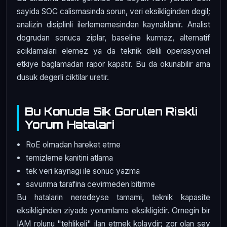
sayida SOC calismasinda sorun, veri eksikliginden degil;
analizin disiplinli ilerlememesinden kaynaklanir. Analist
dogrudan sonuca ziplar, baseline kurmaz, alternatif
aciklamalari elemez ya da teknik delili operasyonel
etkiye baglamadan rapor kapatir. Bu da okunabilir ama
dusuk degerli ciktilar uretir.
Bu Konuda Sik Gorulen Riskli
Yorum Hatalari
RoE olmadan hareket etme
temizleme kanitini atlama
tek veri kaynagi ile sonuc yazma
savunma tarafina cevirmeden bitirme
Bu hatalarin neredeyse tamami, teknik kapasite
eksikliginden ziyade yorumlama eksikligidir. Ornegin bir
IAM rolunu "tehlikeli" ilan etmek kolaydir; zor olan sey