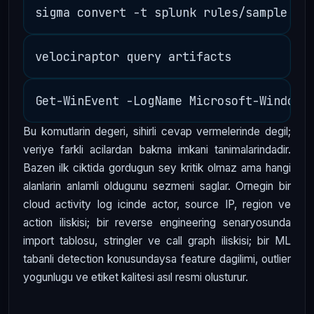
Bu komutlarin degeri, sihirli cevap vermelerinde degil;
veriye farkli acilardan bakma imkani tanimalarindadir.
Bazen ilk ciktida gordugun sey kritik olmaz ama hangi
alanlarin anlamli oldugunu sezmeni saglar. Ornegin bir
cloud activity log icinde actor, source IP, region ve
action iliskisi; bir reverse engineering senaryosunda
import tablosu, stringler ve call graph iliskisi; bir ML
tabanli detection konusundaysa feature dagilimi, outlier
yogunlugu ve etiket kalitesi asıl resmi olusturur.