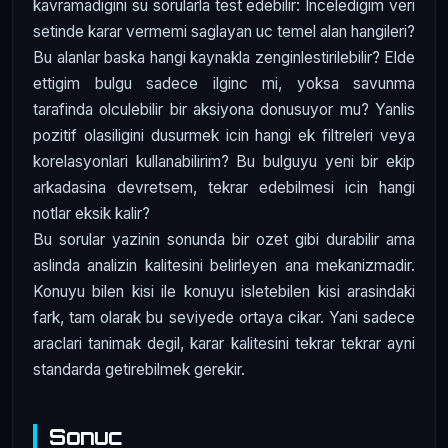
kavramadigini su sorularla test edebilir: Inceledigim veri
setinde karar vermemi saglayan uc temel alan hangileri?
Bu alanlar baska hangi kaynakla zenginlestirilebilir? Elde
ettigim bulgu sadece ilginc mi, yoksa savunma
tarafinda olculebilir bir aksiyona donusuyor mu? Yanlis
pozitif olasiligini dusurmek icin hangi ek filtreleri veya
korelasyonlari kullanabilirim? Bu bulguyu yeni bir ekip
arkadasina devretsem, tekrar edebilmesi icin hangi
notlar eksik kalir?
Bu sorular yazinin sonunda bir ozet gibi durabilir ama
aslinda analizin kalitesini belirleyen ana mekanizmadir.
Konuyu bilen kisi ile konuyu isletebilen kisi arasindaki
fark, tam olarak bu seviyede ortaya cikar. Yani sadece
araclari tanimak degil, karar kalitesini tekrar tekrar ayni
standarda getirebilmek gerekir.
Sonuc