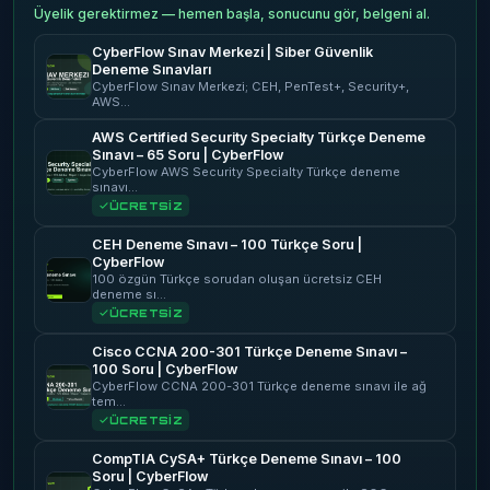
Üyelik gerektirmez — hemen başla, sonucunu gör, belgeni al.
CyberFlow Sınav Merkezi | Siber Güvenlik
Deneme Sınavları
CyberFlow Sınav Merkezi; CEH, PenTest+, Security+,
AWS…
AWS Certified Security Specialty Türkçe Deneme
Sınavı – 65 Soru | CyberFlow
CyberFlow AWS Security Specialty Türkçe deneme
sınavı…
ÜCRETSİZ
CEH Deneme Sınavı – 100 Türkçe Soru |
CyberFlow
100 özgün Türkçe sorudan oluşan ücretsiz CEH
deneme sı…
ÜCRETSİZ
Cisco CCNA 200-301 Türkçe Deneme Sınavı –
100 Soru | CyberFlow
CyberFlow CCNA 200-301 Türkçe deneme sınavı ile ağ
tem…
ÜCRETSİZ
CompTIA CySA+ Türkçe Deneme Sınavı – 100
Soru | CyberFlow