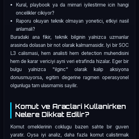
Kural, playbook ya da mimari iyilestirme icin hangi
oncelikler cikiyor?
Raporu okuyan teknik olmayan yonetici, etkiyi nasil
anlamali?
Buradaki ana fikir, teknik bilginin yalnizca uzmanlar
arasinda dolasan bir not olarak kalmamasidir. Iyi bir SOC
L3 calismasi, hem analisti hem detection muhendisini
hem de karar vericiyi ayni veri etrafinda hizalar. Eger bir
bulgu yalnizca "ilginc" olarak kalip aksiyona
donusmuyorsa, egitim degerine ragmen operasyonel
olgunluga tam ulasmamis sayilir.
Komut ve Araclari Kullanirken
Nelere Dikkat Edilir?
Komut orneklerinin coklugu bazen sahte bir guven
yaratir. Oysa iyi analiz, daha fazla komut calistirmak