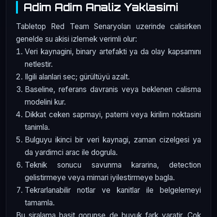
Adim Adim Analiz Yaklasimi
Tabletop Red Team Senaryoları uzerinde calisirken
genelde su akisi izlemek verimli olur:
Veri kaynagini, binary artefakti ya da olay kapsamını
netlestir.
Ilgili alanlari sec; gürültüyü azalt.
Baseline, referans davranis veya beklenen calisma
modelini kur.
Dikkat ceken sapmayi, paterni veya kirilim noktasini
tanimla.
Bulguyu ikinci bir veri kaynagi, zaman cizelgesi ya
da yardimci arac ile dogrula.
Teknik sonucu savunma kararina, detection
gelistirmeye veya mimari iyilestirmeye bagla.
Tekrarlanabilir notlar ve kanitlar ile belgelemeyi
tamamla.
Bu siralama basit gorunse de buyuk fark yaratir. Cok