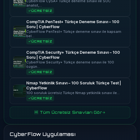
CyberFlow CySA+ Türkçe deneme sınavı ile SOC
analist,…
ÜCRETSİZ
CompTIA PenTest+ Türkçe Deneme Sınavı – 100
Soru | CyberFlow
CyberFlow PenTest+ Türkçe deneme sınavı ile kapsam
bel…
ÜCRETSİZ
CompTIA Security+ Türkçe Deneme Sınavı – 100
Soru | CyberFlow
CyberFlow Security+ Türkçe deneme sınavı ile 100
özgün…
ÜCRETSİZ
Nmap Yetkinlik Sınavı – 100 Soruluk Türkçe Test |
CyberFlow
100 soruluk ücretsiz Türkçe Nmap yetkinlik sınavı ile…
ÜCRETSİZ
🆓 Tüm Ücretsiz Sınavları Gör
CyberFlow Uygulaması