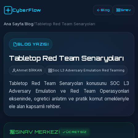
CyberFlow
Blog
Sınav
Ana Sayfa
/
Blog
/
Tabletop Red Team Senaryoları
BLOG YAZISI
Tabletop Red Team Senaryoları
Ahmet BİRKAN
Soc L3 Adversary Emulation Red Teaming
Tabletop Red Team Senaryoları konusunu SOC L3
Adversary Emulation ve Red Team Operasyonlari
ekseninde, ogretici anlatim ve pratik komut ornekleriyle
ele alan kapsamli rehber.
SINAV MERKEZİ
ÜCRETSİZ