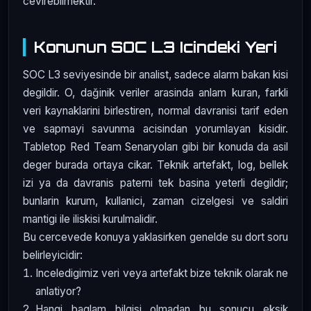
cevirebilmektir.
Konunun SOC L3 Icindeki Yeri
SOC L3 seviyesinde bir analist, sadece alarm bakan kisi
degildir. O, dağinik veriler arasinda anlam kuran, farkli
veri kaynaklarini birlestiren, normal davranisi tarif eden
ve sapmayi savunma acisindan yorumlayan kisidir.
Tabletop Red Team Senaryoları gibi bir konuda da asil
deger burada ortaya cikar. Teknik artefakt, log, bellek
izi ya da davranis paterni tek basina yeterli degildir;
bunlarin kurum, kullanici, zaman cizelgesi ve saldiri
mantigi ile iliskisi kurulmalidir.
Bu cercevede konuya yaklasirken genelde su dort soru
belirleyicidir:
Inceledigimiz veri veya artefakt bize teknik olarak ne
anlatiyor?
Hangi baglam bilgisi olmadan bu sonucu eksik