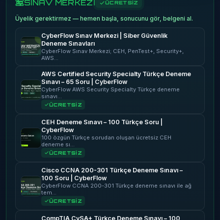
SINAV MERKEZİ
ÜCRETSİZ
Üyelik gerektirmez — hemen başla, sonucunu gör, belgeni al.
CyberFlow Sınav Merkezi | Siber Güvenlik
Deneme Sınavları
CyberFlow Sınav Merkezi; CEH, PenTest+, Security+,
AWS…
AWS Certified Security Specialty Türkçe Deneme
Sınavı – 65 Soru | CyberFlow
CyberFlow AWS Security Specialty Türkçe deneme
sınavı…
ÜCRETSİZ
CEH Deneme Sınavı – 100 Türkçe Soru |
CyberFlow
100 özgün Türkçe sorudan oluşan ücretsiz CEH
deneme sı…
ÜCRETSİZ
Cisco CCNA 200-301 Türkçe Deneme Sınavı –
100 Soru | CyberFlow
CyberFlow CCNA 200-301 Türkçe deneme sınavı ile ağ
tem…
ÜCRETSİZ
CompTIA CySA+ Türkçe Deneme Sınavı – 100