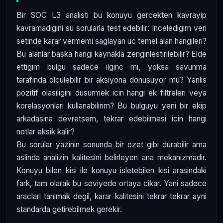
Bir SOC L3 analisti bu konuyu gercekten kavrayip
kavramadigini su sorularla test edebilir: Inceledigim veri
setinde karar vermemi saglayan uc temel alan hangileri?
Bu alanlar baska hangi kaynakla zenginlestirilebilir? Elde
ettigim bulgu sadece ilginc mi, yoksa savunma
tarafinda olculebilir bir aksiyona donusuyor mu? Yanlis
pozitif olasiligini dusurmek icin hangi ek filtreleri veya
korelasyonlari kullanabilirim? Bu bulguyu yeni bir ekip
arkadasina devretsem, tekrar edebilmesi icin hangi
notlar eksik kalir?
Bu sorular yazinin sonunda bir ozet gibi durabilir ama
aslinda analizin kalitesini belirleyen ana mekanizmadir.
Konuyu bilen kisi ile konuyu isletebilen kisi arasindaki
fark, tam olarak bu seviyede ortaya cikar. Yani sadece
araclari tanimak degil, karar kalitesini tekrar tekrar ayni
standarda getirebilmek gerekir.