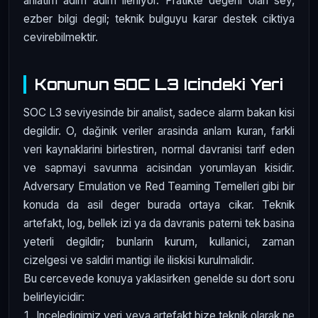
anlatim adim adim ilerliyor. Pratikte degerli olan sey,
ezber bilgi degil; teknik bulguyu karar destek ciktiya
cevirebilmektir.
Konunun SOC L3 Icindeki Yeri
SOC L3 seviyesinde bir analist, sadece alarm bakan kisi
degildir. O, dağinik veriler arasinda anlam kuran, farkli
veri kaynaklarini birlestiren, normal davranisi tarif eden
ve sapmayi savunma acisindan yorumlayan kisidir.
Adversary Emulation ve Red Teaming Temelleri gibi bir
konuda da asil deger burada ortaya cikar. Teknik
artefakt, log, bellek izi ya da davranis paterni tek basina
yeterli degildir; bunlarin kurum, kullanici, zaman
cizelgesi ve saldiri mantigi ile iliskisi kurulmalidir.
Bu cercevede konuya yaklasirken genelde su dort soru
belirleyicidir:
Inceledigimiz veri veya artefakt bize teknik olarak ne