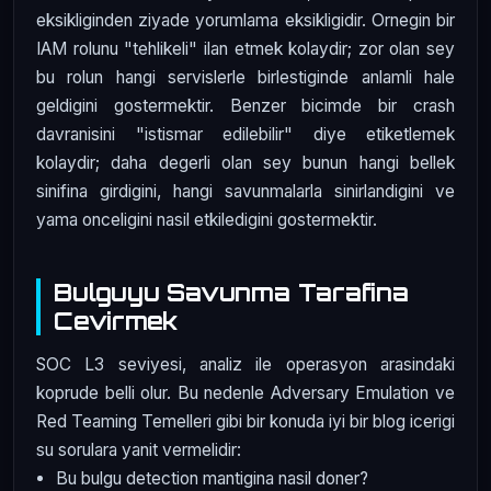
eksikliginden ziyade yorumlama eksikligidir. Ornegin bir
IAM rolunu "tehlikeli" ilan etmek kolaydir; zor olan sey
bu rolun hangi servislerle birlestiginde anlamli hale
geldigini gostermektir. Benzer bicimde bir crash
davranisini "istismar edilebilir" diye etiketlemek
kolaydir; daha degerli olan sey bunun hangi bellek
sinifina girdigini, hangi savunmalarla sinirlandigini ve
yama onceligini nasil etkiledigini gostermektir.
Bulguyu Savunma Tarafina
Cevirmek
SOC L3 seviyesi, analiz ile operasyon arasindaki
koprude belli olur. Bu nedenle Adversary Emulation ve
Red Teaming Temelleri gibi bir konuda iyi bir blog icerigi
su sorulara yanit vermelidir:
Bu bulgu detection mantigina nasil doner?