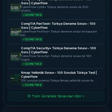
Soru | CyberFlow
CyberFlow CySA+ Türkçe deneme sınavı ile SOC
analist,…
ÜCRETSİZ
CompTIA PenTest+ Türkçe Deneme Sınavı – 100
Soru | CyberFlow
CyberFlow PenTest+ Türkçe deneme sınavı ile kapsam
bel…
ÜCRETSİZ
CompTIA Security+ Türkçe Deneme Sınavı – 100
Soru | CyberFlow
CyberFlow Security+ Türkçe deneme sınavı ile 100
özgün…
ÜCRETSİZ
Nmap Yetkinlik Sınavı – 100 Soruluk Türkçe Test |
CyberFlow
100 soruluk ücretsiz Türkçe Nmap yetkinlik sınavı ile…
ÜCRETSİZ
🆓 Tüm Ücretsiz Sınavları Gör