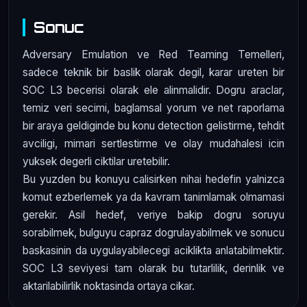
Sonuc
Adversary Emulation ve Red Teaming Temelleri,
sadece teknik bir baslik olarak degil, karar ureten bir
SOC L3 becerisi olarak ele alinmalidir. Dogru araclar,
temiz veri secimi, baglamsal yorum ve net raporlama
bir araya geldiginde bu konu detection gelistirme, tehdit
avciligi, mimari sertlestirme ve olay mudahalesi icin
yuksek degerli ciktilar uretebilir.
Bu yuzden bu konuyu calisirken nihai hedefin yalnizca
komut ezberlemek ya da kavram tanimlamak olmamasi
gerekir. Asil hedef, veriye bakip dogru soruyu
sorabilmek, bulguyu capraz dogrulayabilmek ve sonucu
baskasinin da uygulayabilecegi aciklikta anlatabilmektir.
SOC L3 seviyesi tam olarak bu tutarlilik, derinlik ve
aktarilabilirlik noktasinda ortaya cikar.