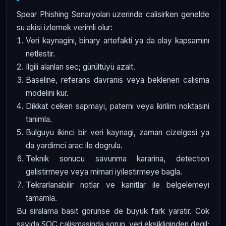
Spear Phishing Senaryoları uzerinde calisirken genelde
su akisi izlemek verimli olur:
Veri kaynagini, binary artefakti ya da olay kapsamını
netlestir.
Ilgili alanlari sec; gürültüyü azalt.
Baseline, referans davranis veya beklenen calisma
modelini kur.
Dikkat ceken sapmayi, paterni veya kirilim noktasini
tanimla.
Bulguyu ikinci bir veri kaynagi, zaman cizelgesi ya
da yardimci arac ile dogrula.
Teknik sonucu savunma kararina, detection
gelistirmeye veya mimari iyilestirmeye bagla.
Tekrarlanabilir notlar ve kanitlar ile belgelemeyi
tamamla.
Bu siralama basit gorunse de buyuk fark yaratir. Cok
sayida SOC calismasinda sorun, veri eksikliginden degil;