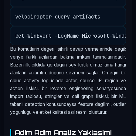
Bu komutlarin degeri, sihirli cevap vermelerinde degil;
veriye farkli acilardan bakma imkani tanimalarindadir.
Bazen ilk ciktida gordugun sey kritik olmaz ama hangi
alanlarin anlamli oldugunu sezmeni saglar. Ornegin bir
cloud activity log icinde actor, source IP, region ve
action iliskisi; bir reverse engineering senaryosunda
import tablosu, stringler ve call graph iliskisi; bir ML
tabanli detection konusundaysa feature dagilimi, outlier
yogunlugu ve etiket kalitesi asıl resmi olusturur.
Adim Adim Analiz Yaklasimi