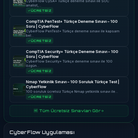
CyberFlow CySA+ Türkçe deneme sınavı ile SOC
analist,…
ÜCRETSİZ
CompTIA PenTest+ Türkçe Deneme Sınavı – 100
Soru | CyberFlow
CyberFlow PenTest+ Türkçe deneme sınavı ile kapsam
bel…
ÜCRETSİZ
CompTIA Security+ Türkçe Deneme Sınavı – 100
Soru | CyberFlow
CyberFlow Security+ Türkçe deneme sınavı ile 100
özgün…
ÜCRETSİZ
Nmap Yetkinlik Sınavı – 100 Soruluk Türkçe Test |
CyberFlow
100 soruluk ücretsiz Türkçe Nmap yetkinlik sınavı ile…
ÜCRETSİZ
🆓 Tüm Ücretsiz Sınavları Gör
CyberFlow Uygulaması