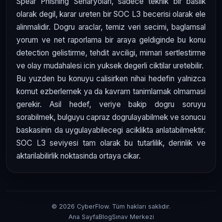
Spear Phishing Senaryoları, sadece teknik bir baslik
olarak degil, karar ureten bir SOC L3 becerisi olarak ele
alinmalidir. Dogru araclar, temiz veri secimi, baglamsal
yorum ve net raporlama bir araya geldiginde bu konu
detection gelistirme, tehdit avciligi, mimari sertlestirme
ve olay mudahalesi icin yuksek degerli ciktilar uretebilir.
Bu yuzden bu konuyu calisirken nihai hedefin yalnizca
komut ezberlemek ya da kavram tanimlamak olmamasi
gerekir. Asil hedef, veriye bakip dogru soruyu
sorabilmek, bulguyu capraz dogrulayabilmek ve sonucu
baskasinin da uygulayabilecegi aciklikta anlatabilmektir.
SOC L3 seviyesi tam olarak bu tutarlilik, derinlik ve
aktarilabilirlik noktasinda ortaya cikar.
© 2026 CyberFlow. Tüm hakları saklıdır.
Ana Sayfa
Blog
Sınav Merkezi