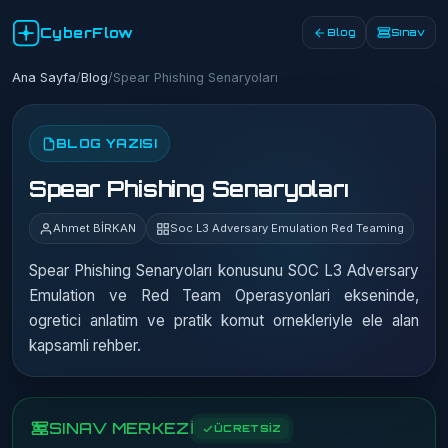
CyberFlow
Blog
Sınav
Ana Sayfa
/
Blog
/
Spear Phishing Senaryoları
BLOG YAZISI
Spear Phishing Senaryoları
Ahmet BİRKAN
Soc L3 Adversary Emulation Red Teaming
Spear Phishing Senaryoları konusunu SOC L3 Adversary
Emulation ve Red Team Operasyonlari ekseninde,
ogretici anlatim ve pratik komut ornekleriyle ele alan
kapsamli rehber.
SINAV MERKEZİ
ÜCRETSİZ