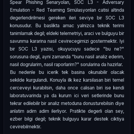
Spear Phishing Senaryoları, SOC L3 - Adversary
Emulation - Red Teaming Simülasyonları catisi altinda
degerlendirilmesi gereken ileri seviye bir SOC L3
konusudur. Bu baslikta amac yalnizca teknik terimi
tanimlamak degil; eldeki telemetriyi, araci ve bulguyu bir
savunma kararina nasil cevirecegimizi gostermektir. Iyi
bir SOC L3 yazisi, okuyucuyu sadece "bu ne?"
sorusuna degil, ayni zamanda "bunu nasil analiz ederim,
nasil dogrularim, nasil raporlarim?" sorularina da hazirlar.
Bu nedenle bu icerik tek basina okunabilir olacak
sekilde kurgulandi. Konuyla ilk kez karsilasan biri temel
cerceveyi kurabilsin, daha once calisan biri ise kendi
laboratuvarinda ya da kurum ici veri setlerinde bunu
tekrar edilebilir bir analiz metoduna donusturebilsin diye
anlatim adim adim ilerliyor. Pratikte degerli olan sey,
ezber bilgi degil; teknik bulguyu karar destek ciktiya
cevirebilmektir.