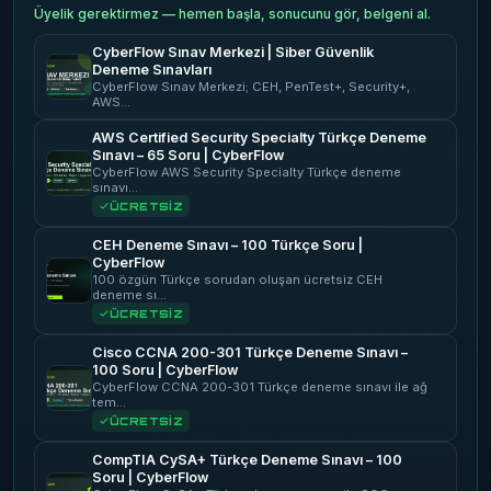
Üyelik gerektirmez — hemen başla, sonucunu gör, belgeni al.
CyberFlow Sınav Merkezi | Siber Güvenlik
Deneme Sınavları
CyberFlow Sınav Merkezi; CEH, PenTest+, Security+,
AWS…
AWS Certified Security Specialty Türkçe Deneme
Sınavı – 65 Soru | CyberFlow
CyberFlow AWS Security Specialty Türkçe deneme
sınavı…
ÜCRETSİZ
CEH Deneme Sınavı – 100 Türkçe Soru |
CyberFlow
100 özgün Türkçe sorudan oluşan ücretsiz CEH
deneme sı…
ÜCRETSİZ
Cisco CCNA 200-301 Türkçe Deneme Sınavı –
100 Soru | CyberFlow
CyberFlow CCNA 200-301 Türkçe deneme sınavı ile ağ
tem…
ÜCRETSİZ
CompTIA CySA+ Türkçe Deneme Sınavı – 100
Soru | CyberFlow