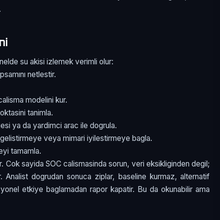
.
mi
elde su akisi izlemek verimli olur:
psamını netlestir.
alisma modelini kur.
oktasini tanimla.
esi ya da yardimci arac ile dogrula.
gelistirmeye veya mimari iyilestirmeye bagla.
meyi tamamla.
r. Cok sayida SOC calismasinda sorun, veri eksikliginden degil;
ir. Analist dogrudan sonuca ziplar, baseline kurmaz, alternatif
asyonel etkiye baglamadan rapor kapatir. Bu da okunabilir ama