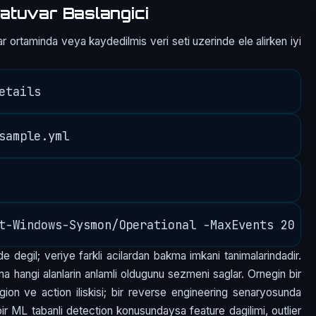
atuvar Baslangici
r ortaminda veya kaydedilmis veri seti uzerinde ele alirken iyi
e degil; veriye farkli acilardan bakma imkani tanimalarindadir.
a hangi alanlarin anlamli oldugunu sezmeni saglar. Ornegin bir
egion ve action iliskisi; bir reverse engineering senaryosunda
; bir ML tabanli detection konusundaysa feature dagilimi, outlier