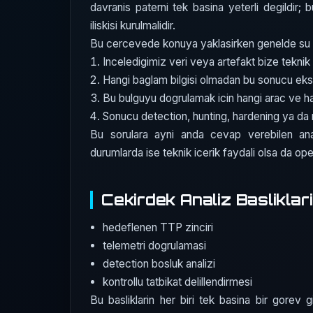
davranis paterni tek basina yeterli degildir; b
iliskisi kurulmalidir.
Bu cercevede konuya yaklasirken genelde su dor
Inceledigimiz veri veya artefakt bize teknik 
Hangi baglam bilgisi olmadan bu sonucu eks
Bu bulguyu dogrulamak icin hangi arac ve 
Sonucu detection, hunting, hardening ya da r
Bu sorulara ayni anda cevap verebilen ana
durumlarda ise teknik icerik faydali olsa da opera
Cekirdek Analiz Basliklari
hedeflenen TTP zinciri
telemetri dogrulamasi
detection bosluk analizi
kontrollu tatbikat delillendirmesi
Bu basliklarin her biri tek basina bir gorev gi