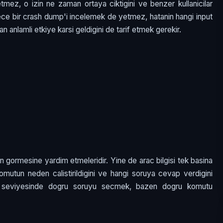
tmez, o izin ne zaman ortaya ciktigini ve benzer kullanicilar
adece bir crash dump'i incelemek de yetmez, hatanin hangi input
n anlamli etkiye karsi geldigini de tarif etmek gerekir.
dan gormesine yardim etmeleridir. Yine de arac bilgisi tek basina
 komutun neden calistirildigini ve hangi soruya cevap verdigini
L3 seviyesinde dogru soruyu secmek, bazen dogru komutu