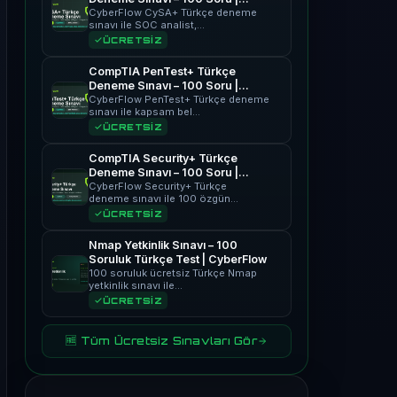
CyberFlow
CyberFlow CySA+ Türkçe deneme
sınavı ile SOC analist,…
ÜCRETSİZ
CompTIA PenTest+ Türkçe
Deneme Sınavı – 100 Soru |
CyberFlow
CyberFlow PenTest+ Türkçe deneme
sınavı ile kapsam bel…
ÜCRETSİZ
CompTIA Security+ Türkçe
Deneme Sınavı – 100 Soru |
CyberFlow
CyberFlow Security+ Türkçe
deneme sınavı ile 100 özgün…
ÜCRETSİZ
Nmap Yetkinlik Sınavı – 100
Soruluk Türkçe Test | CyberFlow
100 soruluk ücretsiz Türkçe Nmap
yetkinlik sınavı ile…
ÜCRETSİZ
🆓 Tüm Ücretsiz Sınavları Gör