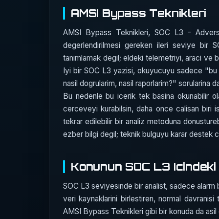
AMSI Bypass Teknikleri
AMSI Bypass Teknikleri, SOC L3 - Adversar
degerlendirilmesi gereken ileri seviye bir
tanimlamak degil; eldeki telemetriyi, araci ve 
Iyi bir SOC L3 yazisi, okuyucuyu sadece "bu 
nasil dogrularim, nasil raporlarim?" sorularina da
Bu nedenle bu icerik tek basina okunabilir ol
cerceveyi kurabilsin, daha once calisan biri 
tekrar edilebilir bir analiz metoduna donustureb
ezber bilgi degil; teknik bulguyu karar destek c
Konunun SOC L3 Icindeki 
SOC L3 seviyesinde bir analist, sadece alarm bak
veri kaynaklarini birlestiren, normal davrani
AMSI Bypass Teknikleri gibi bir konuda da asil 