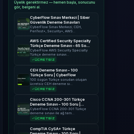
Üyelik gerektirmez — hemen başla, sonucunu
gör, belgeni al.
CyberFlow Sınav Merkezi | Siber
Güvenlik Deneme Sınavları
CyberFlow Sınav Merkezi; CEH,
PenTest+, Security+, AWS…
AWS Certified Security Specialty
Türkçe Deneme Sınavı – 65 Soru
| CyberFlow
CyberFlow AWS Security Specialty
Türkçe deneme sınavı…
ÜCRETSİZ
CEH Deneme Sınavı – 100
Türkçe Soru | CyberFlow
100 özgün Türkçe sorudan oluşan
ücretsiz CEH deneme sı…
ÜCRETSİZ
Cisco CCNA 200-301 Türkçe
Deneme Sınavı – 100 Soru |
CyberFlow
CyberFlow CCNA 200-301 Türkçe
deneme sınavı ile ağ tem…
ÜCRETSİZ
CompTIA CySA+ Türkçe
Deneme Sınavı – 100 Soru |