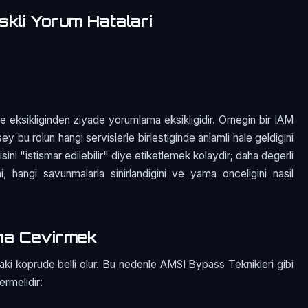
skli Yorum Hatalari
e eksikliginden ziyade yorumlama eksikligidir. Ornegin bir IAM
sey bu rolun hangi servislerle birlestiginde anlamli hale geldigini
ini "istismar edilebilir" diye etiketlemek kolaydir; daha degerli
i, hangi savunmalarla sinirlandigini ve yama onceligini nasil
na Cevirmek
aki koprude belli olur. Bu nedenle AMSI Bypass Teknikleri gibi
ermelidir: