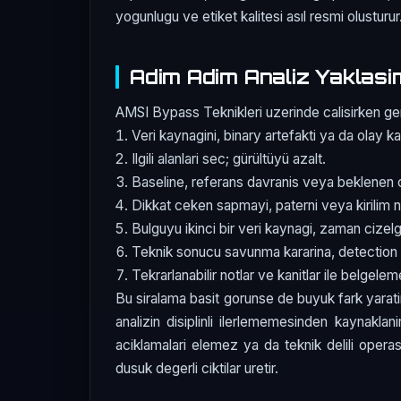
yogunlugu ve etiket kalitesi asıl resmi olusturur
Adim Adim Analiz Yaklasi
AMSI Bypass Teknikleri uzerinde calisirken gen
Veri kaynagini, binary artefakti ya da olay ka
Ilgili alanlari sec; gürültüyü azalt.
Baseline, referans davranis veya beklenen c
Dikkat ceken sapmayi, paterni veya kirilim n
Bulguyu ikinci bir veri kaynagi, zaman cizelg
Teknik sonucu savunma kararina, detection 
Tekrarlanabilir notlar ve kanitlar ile belgele
Bu siralama basit gorunse de buyuk fark yarati
analizin disiplinli ilerlememesinden kaynaklan
aciklamalari elemez ya da teknik delili oper
dusuk degerli ciktilar uretir.