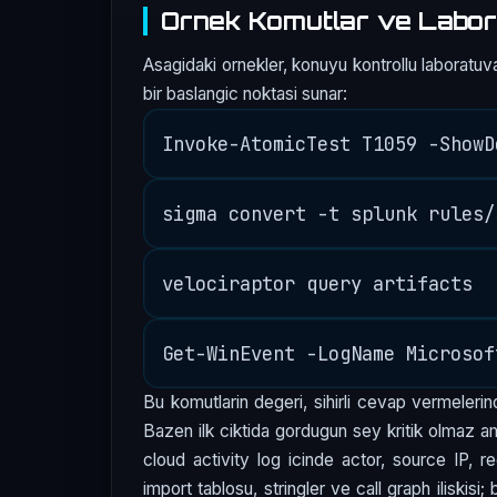
Ornek Komutlar ve Labor
Asagidaki ornekler, konuyu kontrollu laboratuva
bir baslangic noktasi sunar:
Bu komutlarin degeri, sihirli cevap vermelerind
Bazen ilk ciktida gordugun sey kritik olmaz am
cloud activity log icinde actor, source IP, r
import tablosu, stringler ve call graph iliskisi