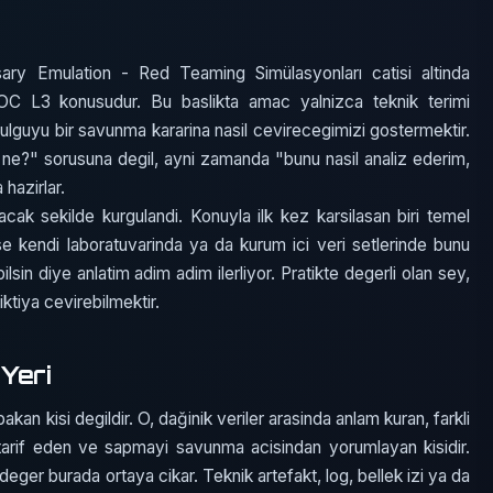
y Emulation - Red Teaming Simülasyonları catisi altinda
 SOC L3 konusudur. Bu baslikta amac yalnizca teknik terimi
bulguyu bir savunma kararina nasil cevirecegimizi gostermektir.
ne?" sorusuna degil, ayni zamanda "bunu nasil analiz ederim,
 hazirlar.
acak sekilde kurgulandi. Konuyla ilk kez karsilasan biri temel
ise kendi laboratuvarinda ya da kurum ici veri setlerinde bunu
ilsin diye anlatim adim adim ilerliyor. Pratikte degerli olan sey,
iktiya cevirebilmektir.
Yeri
an kisi degildir. O, dağinik veriler arasinda anlam kuran, farkli
si tarif eden ve sapmayi savunma acisindan yorumlayan kisidir.
deger burada ortaya cikar. Teknik artefakt, log, bellek izi ya da