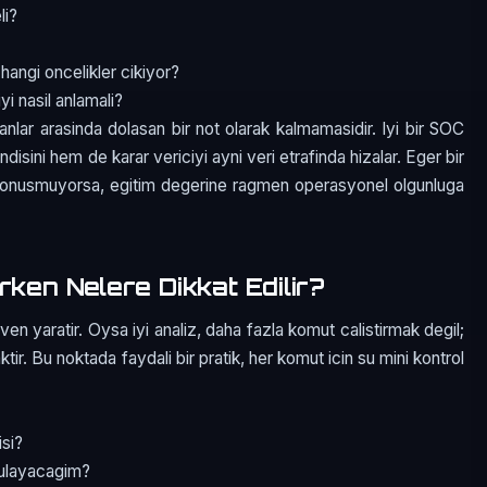
li?
 hangi oncelikler cikiyor?
i nasil anlamali?
manlar arasinda dolasan bir not olarak kalmamasidir. Iyi bir SOC
isini hem de karar vericiyi ayni veri etrafinda hizalar. Eger bir
a donusmuyorsa, egitim degerine ragmen operasyonel olgunluga
rken Nelere Dikkat Edilir?
n yaratir. Oysa iyi analiz, daha fazla komut calistirmak degil;
ir. Bu noktada faydali bir pratik, her komut icin su mini kontrol
isi?
rulayacagim?