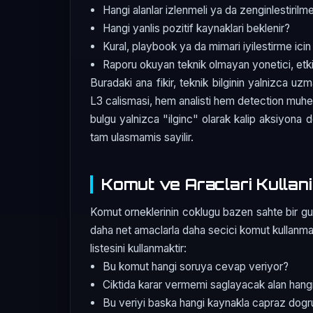
Hangi alanlar izlenmeli ya da zenginlestirilme
Hangi yanlis pozitif kaynaklari beklenir?
Kural, playbook ya da mimari iyilestirme icin
Raporu okuyan teknik olmayan yonetici, etkiy
Buradaki ana fikir, teknik bilginin yalnizca uz
L3 calismasi, hem analisti hem detection muhend
bulgu yalnizca "ilginc" olarak kalip aksiyon
tam ulasmamis sayilir.
Komut ve Araclari Kullani
Komut orneklerinin coklugu bazen sahte bir guve
daha net amaclarla daha secici komut kullanmakt
listesini kullanmaktir:
Bu komut hangi soruya cevap veriyor?
Ciktida karar vermemi saglayacak alan hang
Bu veriyi baska hangi kaynakla capraz dog