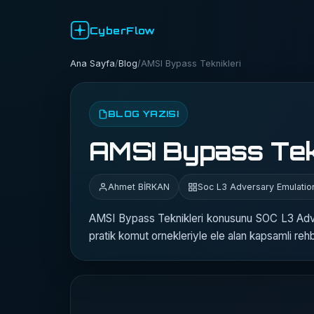
CyberFlow
Ana Sayfa
/
Blog
/
AMSI Bypass Teknikleri
BLOG YAZISI
AMSI Bypass Tek
Ahmet BİRKAN
Soc L3 Adversary Emulati
AMSI Bypass Teknikleri konusunu SOC L3 Adve
pratik komut ornekleriyle ele alan kapsamli rehb