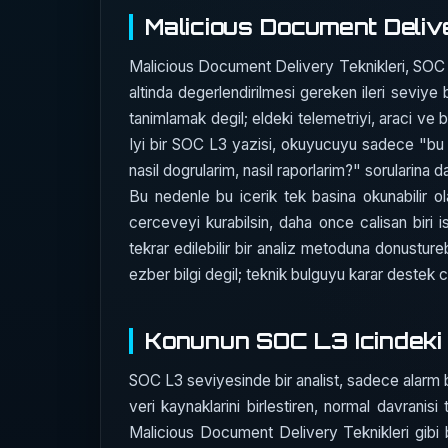
Malicious Document Deliv
Malicious Document Delivery Teknikleri, SOC 
altinda degerlendirilmesi gereken ileri seviye
tanimlamak degil; eldeki telemetriyi, araci ve 
Iyi bir SOC L3 yazisi, okuyucuyu sadece "bu 
nasil dogrularim, nasil raporlarim?" sorularina da
Bu nedenle bu icerik tek basina okunabilir ol
cerceveyi kurabilsin, daha once calisan biri 
tekrar edilebilir bir analiz metoduna donustureb
ezber bilgi degil; teknik bulguyu karar destek c
Konunun SOC L3 Icindeki 
SOC L3 seviyesinde bir analist, sadece alarm bak
veri kaynaklarini birlestiren, normal davrani
Malicious Document Delivery Teknikleri gibi b