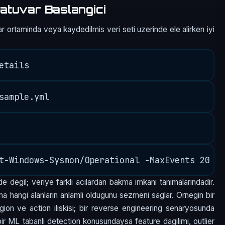
atuvar Baslangici
r ortaminda veya kaydedilmis veri seti uzerinde ele alirken iyi
e degil; veriye farkli acilardan bakma imkani tanimalarindadir.
a hangi alanlarin anlamli oldugunu sezmeni saglar. Ornegin bir
egion ve action iliskisi; bir reverse engineering senaryosunda
; bir ML tabanli detection konusundaysa feature dagilimi, outlier