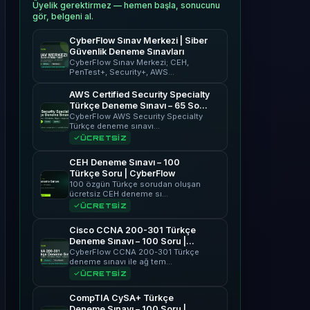
Üyelik gerektirmez — hemen başla, sonucunu
gör, belgeni al.
CyberFlow Sınav Merkezi | Siber
Güvenlik Deneme Sınavları
CyberFlow Sınav Merkezi; CEH,
PenTest+, Security+, AWS…
AWS Certified Security Specialty
Türkçe Deneme Sınavı – 65 Soru
| CyberFlow
CyberFlow AWS Security Specialty
Türkçe deneme sınavı…
ÜCRETSİZ
CEH Deneme Sınavı – 100
Türkçe Soru | CyberFlow
100 özgün Türkçe sorudan oluşan
ücretsiz CEH deneme sı…
ÜCRETSİZ
Cisco CCNA 200-301 Türkçe
Deneme Sınavı – 100 Soru |
CyberFlow
CyberFlow CCNA 200-301 Türkçe
deneme sınavı ile ağ tem…
ÜCRETSİZ
CompTIA CySA+ Türkçe
Deneme Sınavı – 100 Soru |