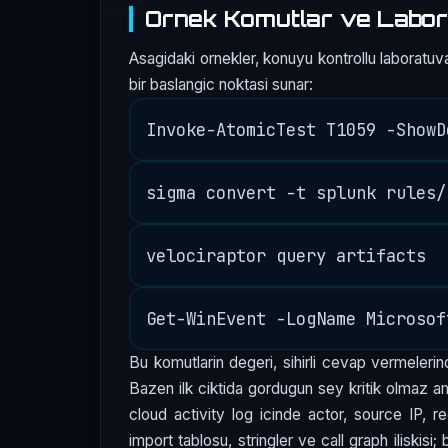
Ornek Komutlar ve Labor
Asagidaki ornekler, konuyu kontrollu laboratuva
bir baslangic noktasi sunar:
Bu komutlarin degeri, sihirli cevap vermelerind
Bazen ilk ciktida gordugun sey kritik olmaz am
cloud activity log icinde actor, source IP, r
import tablosu, stringler ve call graph iliskisi