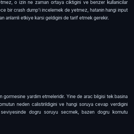
tmez, o izin ne zaman ortaya ciktigini ve benzer kullanicilar
adece bir crash dump'i incelemek de yetmez, hatanin hangi input
n anlamli etkiye karsi geldigini de tarif etmek gerekir.
dan gormesine yardim etmeleridir. Yine de arac bilgisi tek basina
 komutun neden calistirildigini ve hangi soruya cevap verdigini
L3 seviyesinde dogru soruyu secmek, bazen dogru komutu