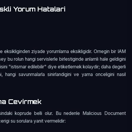
skli Yorum Hatalari
e eksikliginden ziyade yorumlama eksikligidir. Ornegin bir IAM
sey bu rolun hangi servislerle birlestiginde anlamli hale geldigini
ini "istismar edilebilir" diye etiketlemek kolaydir; daha degerli
i, hangi savunmalarla sinirlandigini ve yama onceligini nasil
na Cevirmek
sindaki koprude belli olur. Bu nedenle Malicious Document
cerigi su sorulara yanit vermelidir: