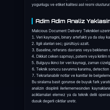
yogunlugu ve etiket kalitesi asıl resmi olusturur
Adim Adim Analiz Yaklasi
Malicious Document Delivery Teknikleri uzerind
Veri kaynagini, binary artefakti ya da olay ka
Ilgili alanlari sec; gürültüyü azalt.
Baseline, referans davranis veya beklenen c
Dikkat ceken sapmayi, paterni veya kirilim n
Bulguyu ikinci bir veri kaynagi, zaman cizelg
Teknik sonucu savunma kararina, detection 
Tekrarlanabilir notlar ve kanitlar ile belgele
Bu siralama basit gorunse de buyuk fark yarati
analizin disiplinli ilerlememesinden kaynaklan
aciklamalari elemez ya da teknik delili oper
dusuk degerli ciktilar uretir.