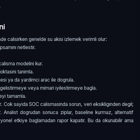
.
mi
e calisirken genelde su akisi izlemek verimli olur:
psamını netlestir.
alisma modelini kur.
oktasini tanimla.
esi ya da yardimci arac ile dogrula.
gelistirmeye veya mimari iyilestirmeye bagla.
meyi tamamla.
r. Cok sayida SOC calismasinda sorun, veri eksikliginden degil;
ir. Analist dogrudan sonuca ziplar, baseline kurmaz, alternatif
asyonel etkiye baglamadan rapor kapatir. Bu da okunabilir ama