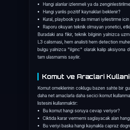
Hangi alanlar izlenmeli ya da zenginlestirilme
Hangi yanlis pozitif kaynaklari beklenir?
Kural, playbook ya da mimari iyilestirme icin
Raporu okuyan teknik olmayan yonetici, etkiy
Buradaki ana fikir, teknik bilginin yalnizca uz
L3 calismasi, hem analisti hem detection muhend
bulgu yalnizca "ilginc" olarak kalip aksiyon
tam ulasmamis sayilir.
Komut ve Araclari Kullani
Komut orneklerinin coklugu bazen sahte bir guve
daha net amaclarla daha secici komut kullanmakt
listesini kullanmaktir:
Bu komut hangi soruya cevap veriyor?
Ciktida karar vermemi saglayacak alan hang
Bu veriyi baska hangi kaynakla capraz dog