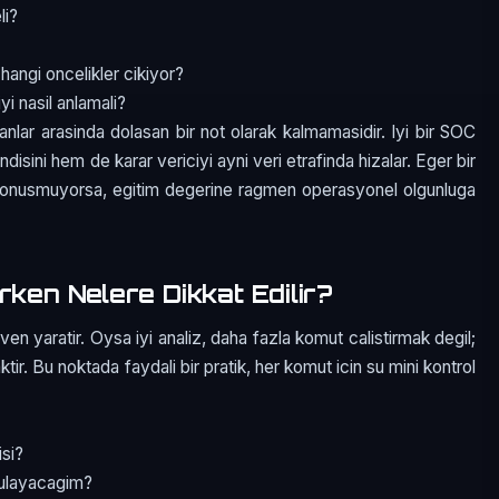
li?
 hangi oncelikler cikiyor?
i nasil anlamali?
manlar arasinda dolasan bir not olarak kalmamasidir. Iyi bir SOC
isini hem de karar vericiyi ayni veri etrafinda hizalar. Eger bir
a donusmuyorsa, egitim degerine ragmen operasyonel olgunluga
rken Nelere Dikkat Edilir?
n yaratir. Oysa iyi analiz, daha fazla komut calistirmak degil;
ir. Bu noktada faydali bir pratik, her komut icin su mini kontrol
isi?
rulayacagim?