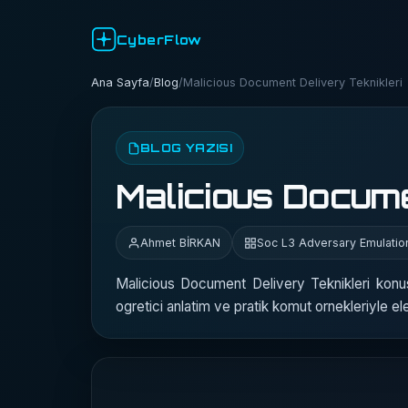
CyberFlow
Ana Sayfa
/
Blog
/
Malicious Document Delivery Teknikleri
BLOG YAZISI
Malicious Docume
Ahmet BİRKAN
Soc L3 Adversary Emulati
Malicious Document Delivery Teknikleri ko
ogretici anlatim ve pratik komut ornekleriyle el