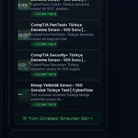
CyberFlow
CyberFlow CySA+ Türkçe deneme
sınavı ile SOC analist,…
ÜCRETSİZ
CompTIA PenTest+ Türkçe
Deneme Sınavı – 100 Soru |
CyberFlow
CyberFlow PenTest+ Türkçe deneme
sınavı ile kapsam bel…
ÜCRETSİZ
CompTIA Security+ Türkçe
Deneme Sınavı – 100 Soru |
CyberFlow
CyberFlow Security+ Türkçe
deneme sınavı ile 100 özgün…
ÜCRETSİZ
Nmap Yetkinlik Sınavı – 100
Soruluk Türkçe Test | CyberFlow
100 soruluk ücretsiz Türkçe Nmap
yetkinlik sınavı ile…
ÜCRETSİZ
🆓 Tüm Ücretsiz Sınavları Gör