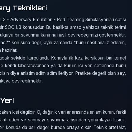
ery Teknikleri
L3 - Adversary Emulation - Red Teaming Simülasyonları catisi
 bir SOC L3 konusudur. Bu baslikta amac yalnizca teknik terimi
bulguyu bir savunma kararina nasil cevirecegimizi gostermektir.
ne?" sorusuna degil, ayni zamanda "bunu nasil analiz ederim,
 hazirlar.
acak sekilde kurgulandi. Konuyla ilk kez karsilasan biri temel
ise kendi laboratuvarinda ya da kurum ici veri setlerinde bunu
ilsin diye anlatim adim adim ilerliyor. Pratikte degerli olan sey,
iktiya cevirebilmektir.
Yeri
an kisi degildir. O, dağinik veriler arasinda anlam kuran, farkli
si tarif eden ve sapmayi savunma acisindan yorumlayan kisidir.
ir konuda da asil deger burada ortaya cikar. Teknik artefakt,