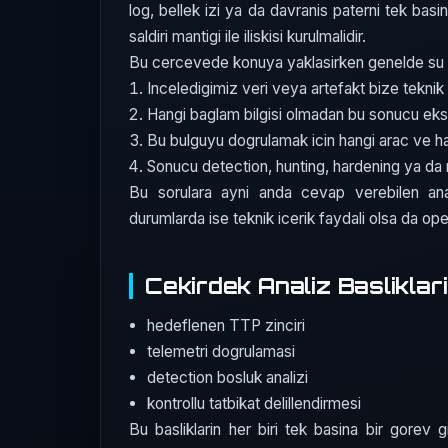
log, bellek izi ya da davranis paterni tek basin
saldiri mantigi ile iliskisi kurulmalidir.
Bu cercevede konuya yaklasirken genelde su dor
Inceledigimiz veri veya artefakt bize teknik 
Hangi baglam bilgisi olmadan bu sonucu eks
Bu bulguyu dogrulamak icin hangi arac ve 
Sonucu detection, hunting, hardening ya da r
Bu sorulara ayni anda cevap verebilen ana
durumlarda ise teknik icerik faydali olsa da opera
Cekirdek Analiz Basliklari
hedeflenen TTP zinciri
telemetri dogrulamasi
detection bosluk analizi
kontrollu tatbikat delillendirmesi
Bu basliklarin her biri tek basina bir gorev gi