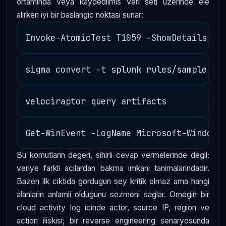
ortaminda veya kaydedilmis veri seti uzerinde ele
alirken iyi bir baslangic noktasi sunar:
Bu komutlarin degeri, sihirli cevap vermelerinde degil;
veriye farkli acilardan bakma imkani tanimalarindadir.
Bazen ilk ciktida gordugun sey kritik olmaz ama hangi
alanlarin anlamli oldugunu sezmeni saglar. Ornegin bir
cloud activity log icinde actor, source IP, region ve
action iliskisi; bir reverse engineering senaryosunda