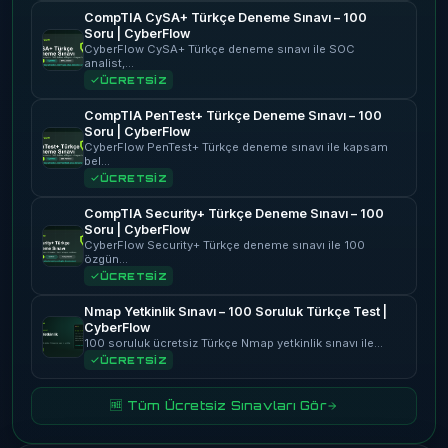
CompTIA CySA+ Türkçe Deneme Sınavı – 100
Soru | CyberFlow
CyberFlow CySA+ Türkçe deneme sınavı ile SOC
analist,…
ÜCRETSİZ
CompTIA PenTest+ Türkçe Deneme Sınavı – 100
Soru | CyberFlow
CyberFlow PenTest+ Türkçe deneme sınavı ile kapsam
bel…
ÜCRETSİZ
CompTIA Security+ Türkçe Deneme Sınavı – 100
Soru | CyberFlow
CyberFlow Security+ Türkçe deneme sınavı ile 100
özgün…
ÜCRETSİZ
Nmap Yetkinlik Sınavı – 100 Soruluk Türkçe Test |
CyberFlow
100 soruluk ücretsiz Türkçe Nmap yetkinlik sınavı ile…
ÜCRETSİZ
🆓 Tüm Ücretsiz Sınavları Gör