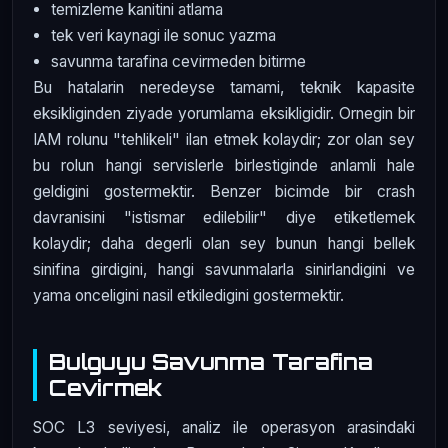
temizleme kanitini atlama
tek veri kaynagi ile sonuc yazma
savunma tarafina cevirmeden bitirme
Bu hatalarin neredeyse tamami, teknik kapasite
eksikliginden ziyade yorumlama eksikligidir. Ornegin bir
IAM rolunu "tehlikeli" ilan etmek kolaydir; zor olan sey
bu rolun hangi servislerle birlestiginde anlamli hale
geldigini gostermektir. Benzer bicimde bir crash
davranisini "istismar edilebilir" diye etiketlemek
kolaydir; daha degerli olan sey bunun hangi bellek
sinifina girdigini, hangi savunmalarla sinirlandigini ve
yama onceligini nasil etkiledigini gostermektir.
Bulguyu Savunma Tarafina
Cevirmek
SOC L3 seviyesi, analiz ile operasyon arasindaki