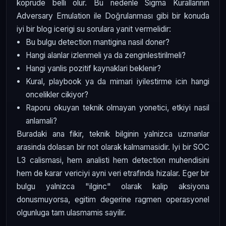
koprude belli olur. Bu nedenle Sigma Kurallarının
Adversary Emulation ile Doğrulanması gibi bir konuda
iyi bir blog icerigi su sorulara yanit vermelidir:
Bu bulgu detection mantigina nasil doner?
Hangi alanlar izlenmeli ya da zenginlestirilmeli?
Hangi yanlis pozitif kaynaklari beklenir?
Kural, playbook ya da mimari iyilestirme icin hangi
oncelikler cikiyor?
Raporu okuyan teknik olmayan yonetici, etkiyi nasil
anlamali?
Buradaki ana fikir, teknik bilginin yalnizca uzmanlar
arasinda dolasan bir not olarak kalmamasidir. Iyi bir SOC
L3 calismasi, hem analisti hem detection muhendisini
hem de karar vericiyi ayni veri etrafinda hizalar. Eger bir
bulgu yalnizca "ilginc" olarak kalip aksiyona
donusmuyorsa, egitim degerine ragmen operasyonel
olgunluga tam ulasmamis sayilir.