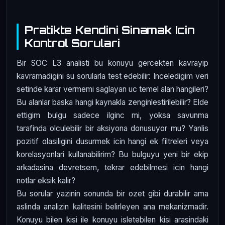
Pratikte Kendini Sinamak Icin
Kontrol Sorulari
Bir SOC L3 analisti bu konuyu gercekten kavrayip
kavramadigini su sorularla test edebilir: Inceledigim veri
setinde karar vermemi saglayan uc temel alan hangileri?
Bu alanlar baska hangi kaynakla zenginlestirilebilir? Elde
ettigim bulgu sadece ilginc mi, yoksa savunma
tarafinda olculebilir bir aksiyona donusuyor mu? Yanlis
pozitif olasiligini dusurmek icin hangi ek filtreleri veya
korelasyonlari kullanabilirim? Bu bulguyu yeni bir ekip
arkadasina devretsem, tekrar edebilmesi icin hangi
notlar eksik kalir?
Bu sorular yazinin sonunda bir ozet gibi durabilir ama
aslinda analizin kalitesini belirleyen ana mekanizmadir.
Konuyu bilen kisi ile konuyu isletebilen kisi arasindaki