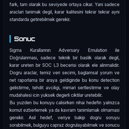
fark, tam olarak bu seviyede ortaya cikar. Yani sadece
araclari tanimak degil, karar kalitesini tekrar tekrar ayni
standarda getirebilmek gerekir.
Sonuc
Sigma Kurallarının Adversary Emulation ile
Doğrulanması, sadece teknik bir baslik olarak degil,
karar ureten bir SOC L3 becerisi olarak ele alinmalidir.
Dogru araclar, temiz veri secimi, baglamsal yorum ve
net raporlama bir araya geldiginde bu konu detection
gelistirme, tehdit avciligi, mimari sertlestirme ve olay
mudahalesi icin yuksek degerli ciktilar uretebilir.
Bu yuzden bu konuyu calisirken nihai hedefin yalnizca
komut ezberlemek ya da kavram tanimlamak olmamasi
gerekir. Asil hedef, veriye bakip dogru soruyu
sorabilmek, bulguyu capraz dogrulayabilmek ve sonucu