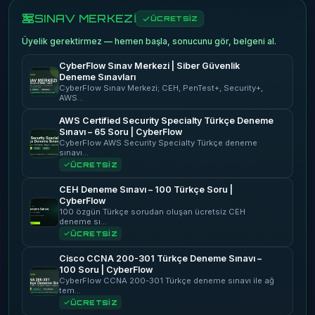
SINAV MERKEZİ
ÜCRETSİZ
Üyelik gerektirmez — hemen başla, sonucunu gör, belgeni al.
CyberFlow Sınav Merkezi | Siber Güvenlik
Deneme Sınavları
CyberFlow Sınav Merkezi; CEH, PenTest+, Security+,
AWS…
AWS Certified Security Specialty Türkçe Deneme
Sınavı – 65 Soru | CyberFlow
CyberFlow AWS Security Specialty Türkçe deneme
sınavı…
ÜCRETSİZ
CEH Deneme Sınavı – 100 Türkçe Soru |
CyberFlow
100 özgün Türkçe sorudan oluşan ücretsiz CEH
deneme sı…
ÜCRETSİZ
Cisco CCNA 200-301 Türkçe Deneme Sınavı –
100 Soru | CyberFlow
CyberFlow CCNA 200-301 Türkçe deneme sınavı ile ağ
tem…
ÜCRETSİZ