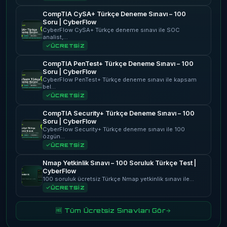
CompTIA CySA+ Türkçe Deneme Sınavı – 100
Soru | CyberFlow
CyberFlow CySA+ Türkçe deneme sınavı ile SOC
analist,…
ÜCRETSİZ
CompTIA PenTest+ Türkçe Deneme Sınavı – 100
Soru | CyberFlow
CyberFlow PenTest+ Türkçe deneme sınavı ile kapsam
bel…
ÜCRETSİZ
CompTIA Security+ Türkçe Deneme Sınavı – 100
Soru | CyberFlow
CyberFlow Security+ Türkçe deneme sınavı ile 100
özgün…
ÜCRETSİZ
Nmap Yetkinlik Sınavı – 100 Soruluk Türkçe Test |
CyberFlow
100 soruluk ücretsiz Türkçe Nmap yetkinlik sınavı ile…
ÜCRETSİZ
🆓 Tüm Ücretsiz Sınavları Gör