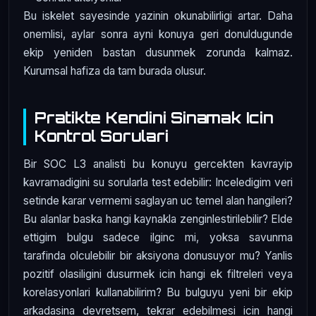
Bu iskelet sayesinde yazinin okunabilirligi artar. Daha
onemlisi, aylar sonra ayni konuya geri donuldugunde
ekip yeniden bastan dusunmek zorunda kalmaz.
Kurumsal hafiza da tam burada olusur.
Pratikte Kendini Sinamak Icin
Kontrol Sorulari
Bir SOC L3 analisti bu konuyu gercekten kavrayip
kavramadigini su sorularla test edebilir: Inceledigim veri
setinde karar vermemi saglayan uc temel alan hangileri?
Bu alanlar baska hangi kaynakla zenginlestirilebilir? Elde
ettigim bulgu sadece ilginc mi, yoksa savunma
tarafinda olculebilir bir aksiyona donusuyor mu? Yanlis
pozitif olasiligini dusurmek icin hangi ek filtreleri veya
korelasyonlari kullanabilirim? Bu bulguyu yeni bir ekip
arkadasina devretsem, tekrar edebilmesi icin hangi