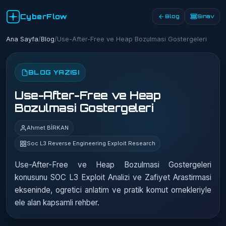
CyberFlow
Blog
Sınav
Ana Sayfa
/
Blog
/
Use-After-Free ve Heap Bozulmasi Gostergeleri
BLOG YAZISI
Use-After-Free ve Heap
Bozulmasi Gostergeleri
Ahmet BİRKAN
Soc L3 Reverse Engineering Exploit Research
Use-After-Free ve Heap Bozulmasi Gostergeleri
konusunu SOC L3 Exploit Analizi ve Zafiyet Arastirmasi
ekseninde, ogretici anlatim ve pratik komut ornekleriyle
ele alan kapsamli rehber.