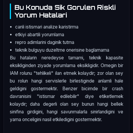
Bu Konuda Sik Gorulen Riskli
Yorum Hatalari
canli istismari analize karistirma
etkiyi abartili yorumlama
repro adimlarini daginik tutma
teknik bulguyu duzeltme onerisine baglamama
Bu hatalarin neredeyse tamami, teknik kapasite
eksikliginden ziyade yorumlama eksikligidir. Ornegin bir
IAM rolunu "tehlikeli" ilan etmek kolaydir; zor olan sey
bu rolun hangi servislerle birlestiginde anlamli hale
geldigini gostermektir. Benzer bicimde bir crash
davranisini "istismar edilebilir" diye etiketlemek
kolaydir; daha degerli olan sey bunun hangi bellek
sinifina girdigini, hangi savunmalarla sinirlandigini ve
yama onceligini nasil etkiledigini gostermektir.