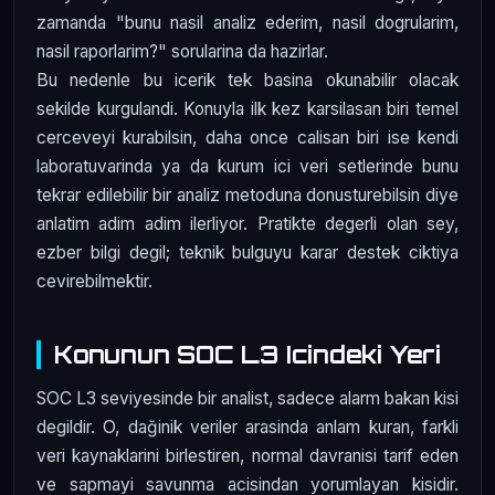
zamanda "bunu nasil analiz ederim, nasil dogrularim,
nasil raporlarim?" sorularina da hazirlar.
Bu nedenle bu icerik tek basina okunabilir olacak
sekilde kurgulandi. Konuyla ilk kez karsilasan biri temel
cerceveyi kurabilsin, daha once calisan biri ise kendi
laboratuvarinda ya da kurum ici veri setlerinde bunu
tekrar edilebilir bir analiz metoduna donusturebilsin diye
anlatim adim adim ilerliyor. Pratikte degerli olan sey,
ezber bilgi degil; teknik bulguyu karar destek ciktiya
cevirebilmektir.
Konunun SOC L3 Icindeki Yeri
SOC L3 seviyesinde bir analist, sadece alarm bakan kisi
degildir. O, dağinik veriler arasinda anlam kuran, farkli
veri kaynaklarini birlestiren, normal davranisi tarif eden
ve sapmayi savunma acisindan yorumlayan kisidir.