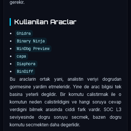
gerekir.
Kullanilan Araclar
Ghidra
Binary Ninja
WinDbg Preview
capa
Diaphora
BinDiff
Bu araclarin ortak yani, analistin veriyi dogrudan
gormesine yardim etmeleridir. Yine de arac bilgisi tek
basina yeterli degildir. Bir komutu calistirmak ile o
komutun neden calistirildigini ve hangi soruya cevap
verdigini bilmek arasinda ciddi fark vardir. SOC L3
seviyesinde dogru soruyu secmek, bazen dogru
komutu secmekten daha degerlidir.