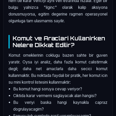
hem de karar vericiyi ayni veri etrafinda hizalar. Eger bir
bulgu yalnizca "ilginc" olarak kalip aksiyona
donusmuyorsa, egitim degerine ragmen operasyonel
olgunluga tam ulasmamis sayilir.
Komut ve Araclari Kullanirken
Nelere Dikkat Edilir?
Komut orneklerinin coklugu bazen sahte bir guven
yaratir. Oysa iyi analiz, daha fazla komut calistirmak
degil; daha net amaclarla daha secici komut
kullanmaktir. Bu noktada faydali bir pratik, her komut icin
su mini kontrol listesini kullanmaktir:
Bu komut hangi soruya cevap veriyor?
Ciktida karar vermemi saglayacak alan hangisi?
Bu veriyi baska hangi kaynakla capraz
dogrulayacagim?
Sonucu tek cumlede nasil yorumlayacagim?