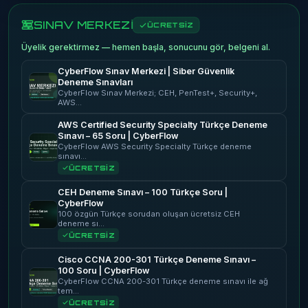
SINAV MERKEZİ
ÜCRETSİZ
Üyelik gerektirmez — hemen başla, sonucunu gör, belgeni al.
CyberFlow Sınav Merkezi | Siber Güvenlik
Deneme Sınavları
CyberFlow Sınav Merkezi; CEH, PenTest+, Security+,
AWS…
AWS Certified Security Specialty Türkçe Deneme
Sınavı – 65 Soru | CyberFlow
CyberFlow AWS Security Specialty Türkçe deneme
sınavı…
ÜCRETSİZ
CEH Deneme Sınavı – 100 Türkçe Soru |
CyberFlow
100 özgün Türkçe sorudan oluşan ücretsiz CEH
deneme sı…
ÜCRETSİZ
Cisco CCNA 200-301 Türkçe Deneme Sınavı –
100 Soru | CyberFlow
CyberFlow CCNA 200-301 Türkçe deneme sınavı ile ağ
tem…
ÜCRETSİZ