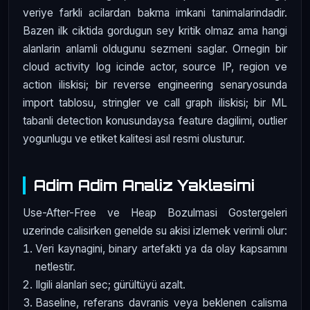
veriye farkli acilardan bakma imkani tanimalarindadir.
Bazen ilk ciktida gordugun sey kritik olmaz ama hangi
alanlarin anlamli oldugunu sezmeni saglar. Ornegin bir
cloud activity log icinde actor, source IP, region ve
action iliskisi; bir reverse engineering senaryosunda
import tablosu, stringler ve call graph iliskisi; bir ML
tabanli detection konusundaysa feature dagilimi, outlier
yogunlugu ve etiket kalitesi asıl resmi olusturur.
Adim Adim Analiz Yaklasimi
Use-After-Free ve Heap Bozulmasi Gostergeleri
uzerinde calisirken genelde su akisi izlemek verimli olur:
Veri kaynagini, binary artefakti ya da olay kapsamını
netlestir.
Ilgili alanlari sec; gürültüyü azalt.
Baseline, referans davranis veya beklenen calisma