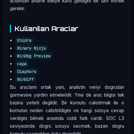
acisindan anlamli etkiye karsi geldigini de tarif etmek
gerekir.
Kullanilan Araclar
Ghidra
Binary Ninja
WinDbg Preview
capa
Diaphora
BinDiff
Bu araclarin ortak yani, analistin veriyi dogrudan
gormesine yardim etmeleridir. Yine de arac bilgisi tek
basina yeterli degildir. Bir komutu calistirmak ile o
komutun neden calistirildigini ve hangi soruya cevap
verdigini bilmek arasinda ciddi fark vardir. SOC L3
seviyesinde dogru soruyu secmek, bazen dogru
komutu secmekten daha degerlidir.