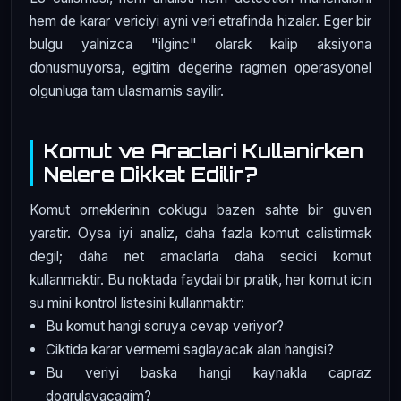
hem de karar vericiyi ayni veri etrafinda hizalar. Eger bir
bulgu yalnizca "ilginc" olarak kalip aksiyona
donusmuyorsa, egitim degerine ragmen operasyonel
olgunluga tam ulasmamis sayilir.
Komut ve Araclari Kullanirken
Nelere Dikkat Edilir?
Komut orneklerinin coklugu bazen sahte bir guven
yaratir. Oysa iyi analiz, daha fazla komut calistirmak
degil; daha net amaclarla daha secici komut
kullanmaktir. Bu noktada faydali bir pratik, her komut icin
su mini kontrol listesini kullanmaktir:
Bu komut hangi soruya cevap veriyor?
Ciktida karar vermemi saglayacak alan hangisi?
Bu veriyi baska hangi kaynakla capraz
dogrulayacagim?