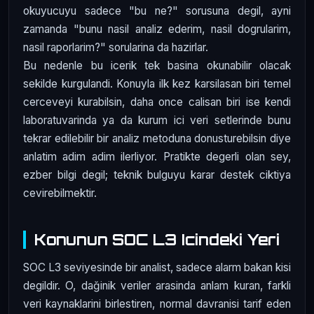
okuyucuyu sadece "bu ne?" sorusuna degil, ayni
zamanda "bunu nasil analiz ederim, nasil dogrularim,
nasil raporlarim?" sorularina da hazirlar.
Bu nedenle bu icerik tek basina okunabilir olacak
sekilde kurgulandi. Konuyla ilk kez karsilasan biri temel
cerceveyi kurabilsin, daha once calisan biri ise kendi
laboratuvarinda ya da kurum ici veri setlerinde bunu
tekrar edilebilir bir analiz metoduna donusturebilsin diye
anlatim adim adim ilerliyor. Pratikte degerli olan sey,
ezber bilgi degil; teknik bulguyu karar destek ciktiya
cevirebilmektir.
Konunun SOC L3 Icindeki Yeri
SOC L3 seviyesinde bir analist, sadece alarm bakan kisi
degildir. O, dağinik veriler arasinda anlam kuran, farkli
veri kaynaklarini birlestiren, normal davranisi tarif eden