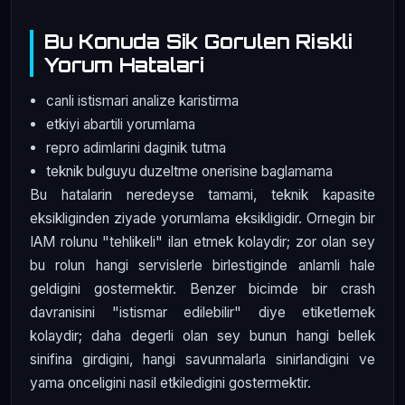
Bu Konuda Sik Gorulen Riskli
Yorum Hatalari
canli istismari analize karistirma
etkiyi abartili yorumlama
repro adimlarini daginik tutma
teknik bulguyu duzeltme onerisine baglamama
Bu hatalarin neredeyse tamami, teknik kapasite
eksikliginden ziyade yorumlama eksikligidir. Ornegin bir
IAM rolunu "tehlikeli" ilan etmek kolaydir; zor olan sey
bu rolun hangi servislerle birlestiginde anlamli hale
geldigini gostermektir. Benzer bicimde bir crash
davranisini "istismar edilebilir" diye etiketlemek
kolaydir; daha degerli olan sey bunun hangi bellek
sinifina girdigini, hangi savunmalarla sinirlandigini ve
yama onceligini nasil etkiledigini gostermektir.