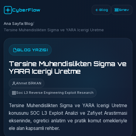
CyberFlow
Blog
Sınav
Ana Sayfa
/
Blog
/
Tersine Muhendislikten Sigma ve YARA Icerigi Uretme
BLOG YAZISI
Tersine Muhendislikten Sigma ve
YARA Icerigi Uretme
Ahmet BİRKAN
Soc L3 Reverse Engineering Exploit Research
Tersine Muhendislikten Sigma ve YARA Icerigi Uretme
konusunu SOC L3 Exploit Analizi ve Zafiyet Arastirmasi
ekseninde, ogretici anlatim ve pratik komut ornekleriyle
ele alan kapsamli rehber.