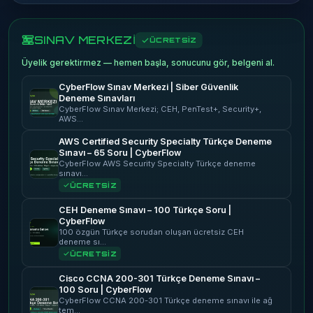
SINAV MERKEZİ
ÜCRETSİZ
Üyelik gerektirmez — hemen başla, sonucunu gör, belgeni al.
CyberFlow Sınav Merkezi | Siber Güvenlik
Deneme Sınavları
CyberFlow Sınav Merkezi; CEH, PenTest+, Security+,
AWS…
AWS Certified Security Specialty Türkçe Deneme
Sınavı – 65 Soru | CyberFlow
CyberFlow AWS Security Specialty Türkçe deneme
sınavı…
ÜCRETSİZ
CEH Deneme Sınavı – 100 Türkçe Soru |
CyberFlow
100 özgün Türkçe sorudan oluşan ücretsiz CEH
deneme sı…
ÜCRETSİZ
Cisco CCNA 200-301 Türkçe Deneme Sınavı –
100 Soru | CyberFlow
CyberFlow CCNA 200-301 Türkçe deneme sınavı ile ağ
tem…