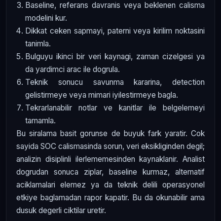
Baseline, referans davranis veya beklenen calisma
modelini kur.
Dikkat ceken sapmayi, paterni veya kirilim noktasini
tanimla.
Bulguyu ikinci bir veri kaynagi, zaman cizelgesi ya
da yardimci arac ile dogrula.
Teknik sonucu savunma kararina, detection
gelistirmeye veya mimari iyilestirmeye bagla.
Tekrarlanabilir notlar ve kanitlar ile belgelemeyi
tamamla.
Bu siralama basit gorunse de buyuk fark yaratir. Cok
sayida SOC calismasinda sorun, veri eksikliginden degil;
analizin disiplinli ilerlememesinden kaynaklanir. Analist
dogrudan sonuca ziplar, baseline kurmaz, alternatif
aciklamalari elemez ya da teknik delili operasyonel
etkiye baglamadan rapor kapatir. Bu da okunabilir ama
dusuk degerli ciktilar uretir.