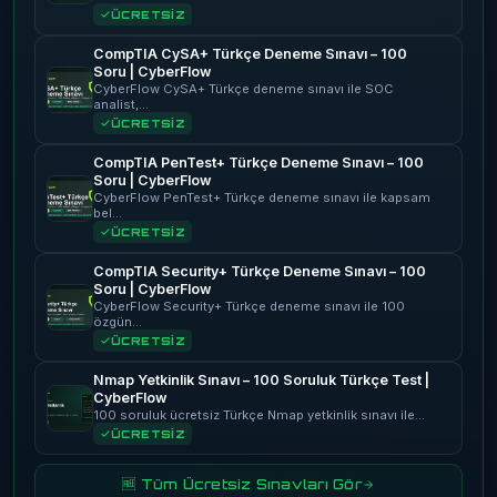
ÜCRETSİZ
CompTIA CySA+ Türkçe Deneme Sınavı – 100
Soru | CyberFlow
CyberFlow CySA+ Türkçe deneme sınavı ile SOC
analist,…
ÜCRETSİZ
CompTIA PenTest+ Türkçe Deneme Sınavı – 100
Soru | CyberFlow
CyberFlow PenTest+ Türkçe deneme sınavı ile kapsam
bel…
ÜCRETSİZ
CompTIA Security+ Türkçe Deneme Sınavı – 100
Soru | CyberFlow
CyberFlow Security+ Türkçe deneme sınavı ile 100
özgün…
ÜCRETSİZ
Nmap Yetkinlik Sınavı – 100 Soruluk Türkçe Test |
CyberFlow
100 soruluk ücretsiz Türkçe Nmap yetkinlik sınavı ile…
ÜCRETSİZ
🆓 Tüm Ücretsiz Sınavları Gör