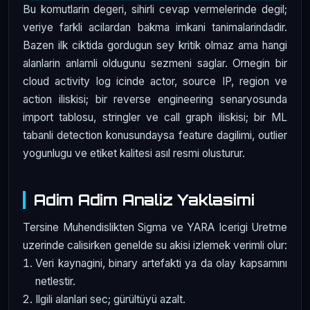
Bu komutlarin degeri, sihirli cevap vermelerinde degil;
veriye farkli acilardan bakma imkani tanimalarindadir.
Bazen ilk ciktida gordugun sey kritik olmaz ama hangi
alanlarin anlamli oldugunu sezmeni saglar. Ornegin bir
cloud activity log icinde actor, source IP, region ve
action iliskisi; bir reverse engineering senaryosunda
import tablosu, stringler ve call graph iliskisi; bir ML
tabanli detection konusundaysa feature dagilimi, outlier
yogunlugu ve etiket kalitesi asıl resmi olusturur.
Adim Adim Analiz Yaklasimi
Tersine Muhendislikten Sigma ve YARA Icerigi Uretme
uzerinde calisirken genelde su akisi izlemek verimli olur:
Veri kaynagini, binary artefakti ya da olay kapsamını
netlestir.
Ilgili alanlari sec; gürültüyü azalt.