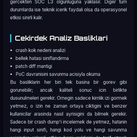
gercekten SOC L3 olgunluguna yaklasir. Diger tum
durumlarda ise teknik icerik faydali olsa da operasyonel
etkisi sinirli kalir.
Cekirdek Analiz Basliklari
crash kok nedeni analizi
bellek hatasi siniflandirma
patch diff mantigi
PoC davranisini savunma acisiyla okuma
Bu basliklarin her biri tek basina bir gorev gibi
gorunebilir; ancak kaliteli sonuc icin birlikte
dusunulmeleri gerekir. Ornegin sadece kimlik izi gormek
yetmez, o izin ne zaman ortaya ciktigini ve benzer
kullanicilar arasinda nasil ayrisigini da bilmek gerekir.
Sadece bir crash dump'i incelemek de yetmez, hatanin
hangi input sinifi, hangi kod yolu ve hangi savunma