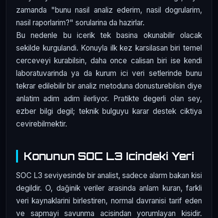
zamanda "bunu nasil analiz ederim, nasil dogrularim,
nasil raporlarim?" sorularina da hazirlar.
Bu nedenle bu icerik tek basina okunabilir olacak
sekilde kurgulandi. Konuyla ilk kez karsilasan biri temel
cerceveyi kurabilsin, daha once calisan biri ise kendi
laboratuvarinda ya da kurum ici veri setlerinde bunu
tekrar edilebilir bir analiz metoduna donusturebilsin diye
anlatim adim adim ilerliyor. Pratikte degerli olan sey,
ezber bilgi degil; teknik bulguyu karar destek ciktiya
cevirebilmektir.
Konunun SOC L3 Icindeki Yeri
SOC L3 seviyesinde bir analist, sadece alarm bakan kisi
degildir. O, dağinik veriler arasinda anlam kuran, farkli
veri kaynaklarini birlestiren, normal davranisi tarif eden
ve sapmayi savunma acisindan yorumlayan kisidir.