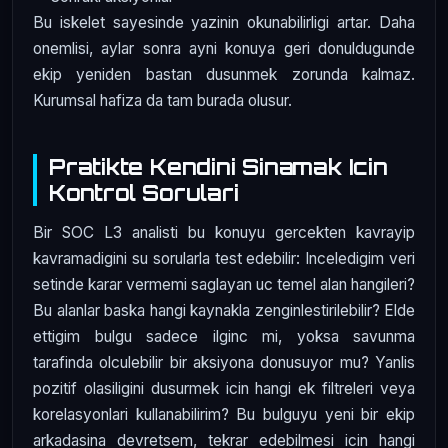
Bu iskelet sayesinde yazinin okunabilirligi artar. Daha
onemlisi, aylar sonra ayni konuya geri donuldugunde
ekip yeniden bastan dusunmek zorunda kalmaz.
Kurumsal hafiza da tam burada olusur.
Pratikte Kendini Sinamak Icin
Kontrol Sorulari
Bir SOC L3 analisti bu konuyu gercekten kavrayip
kavramadigini su sorularla test edebilir: Inceledigim veri
setinde karar vermemi saglayan uc temel alan hangileri?
Bu alanlar baska hangi kaynakla zenginlestirilebilir? Elde
ettigim bulgu sadece ilginc mi, yoksa savunma
tarafinda olculebilir bir aksiyona donusuyor mu? Yanlis
pozitif olasiligini dusurmek icin hangi ek filtreleri veya
korelasyonlari kullanabilirim? Bu bulguyu yeni bir ekip
arkadasina devretsem, tekrar edebilmesi icin hangi