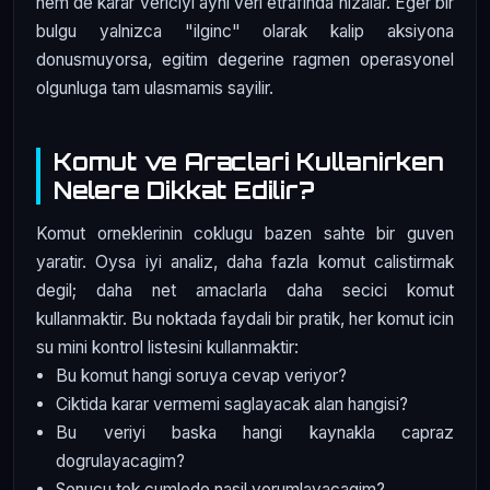
hem de karar vericiyi ayni veri etrafinda hizalar. Eger bir
bulgu yalnizca "ilginc" olarak kalip aksiyona
donusmuyorsa, egitim degerine ragmen operasyonel
olgunluga tam ulasmamis sayilir.
Komut ve Araclari Kullanirken
Nelere Dikkat Edilir?
Komut orneklerinin coklugu bazen sahte bir guven
yaratir. Oysa iyi analiz, daha fazla komut calistirmak
degil; daha net amaclarla daha secici komut
kullanmaktir. Bu noktada faydali bir pratik, her komut icin
su mini kontrol listesini kullanmaktir:
Bu komut hangi soruya cevap veriyor?
Ciktida karar vermemi saglayacak alan hangisi?
Bu veriyi baska hangi kaynakla capraz
dogrulayacagim?
Sonucu tek cumlede nasil yorumlayacagim?