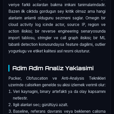
veriye farkli acilardan bakma imkani tanimalarindadir.
Bazen ilk ciktida gordugun sey kritik olmaz ama hangi
alanlarin anlamli oldugunu sezmeni saglar. Ornegin bir
cloud activity log icinde actor, source IP, region ve
action iliskisi; bir reverse engineering senaryosunda
import tablosu, stringler ve call graph iliskisi; bir ML
tabanli detection konusundaysa feature dagilimi, outlier
yogunlugu ve etiket kalitesi asıl resmi olusturur.
Adim Adim Analiz Yaklasimi
Packer, Obfuscation ve Anti-Analysis Teknikleri
uzerinde calisirken genelde su akisi izlemek verimli olur:
Veri kaynagini, binary artefakti ya da olay kapsamını
netlestir.
Ilgili alanlari sec; gürültüyü azalt.
Baseline, referans davranis veya beklenen calisma