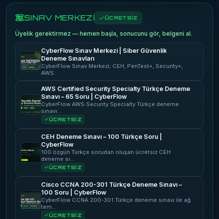
SINAV MERKEZİ
ÜCRETSİZ
Üyelik gerektirmez — hemen başla, sonucunu gör, belgeni al.
CyberFlow Sınav Merkezi | Siber Güvenlik
Deneme Sınavları
CyberFlow Sınav Merkezi; CEH, PenTest+, Security+,
AWS…
AWS Certified Security Specialty Türkçe Deneme
Sınavı – 65 Soru | CyberFlow
CyberFlow AWS Security Specialty Türkçe deneme
sınavı…
ÜCRETSİZ
CEH Deneme Sınavı – 100 Türkçe Soru |
CyberFlow
100 özgün Türkçe sorudan oluşan ücretsiz CEH
deneme sı…
ÜCRETSİZ
Cisco CCNA 200-301 Türkçe Deneme Sınavı –
100 Soru | CyberFlow
CyberFlow CCNA 200-301 Türkçe deneme sınavı ile ağ
tem…
ÜCRETSİZ