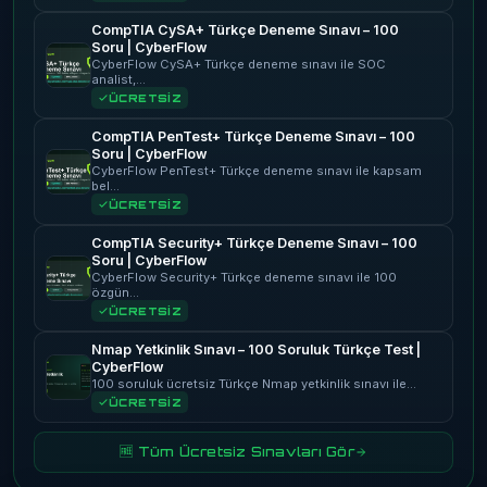
CompTIA CySA+ Türkçe Deneme Sınavı – 100
Soru | CyberFlow
CyberFlow CySA+ Türkçe deneme sınavı ile SOC
analist,…
ÜCRETSİZ
CompTIA PenTest+ Türkçe Deneme Sınavı – 100
Soru | CyberFlow
CyberFlow PenTest+ Türkçe deneme sınavı ile kapsam
bel…
ÜCRETSİZ
CompTIA Security+ Türkçe Deneme Sınavı – 100
Soru | CyberFlow
CyberFlow Security+ Türkçe deneme sınavı ile 100
özgün…
ÜCRETSİZ
Nmap Yetkinlik Sınavı – 100 Soruluk Türkçe Test |
CyberFlow
100 soruluk ücretsiz Türkçe Nmap yetkinlik sınavı ile…
ÜCRETSİZ
🆓 Tüm Ücretsiz Sınavları Gör