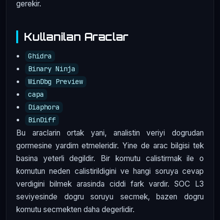
gerekir.
Kullanilan Araclar
Ghidra
Binary Ninja
WinDbg Preview
capa
Diaphora
BinDiff
Bu araclarin ortak yani, analistin veriyi dogrudan
gormesine yardim etmeleridir. Yine de arac bilgisi tek
basina yeterli degildir. Bir komutu calistirmak ile o
komutun neden calistirildigini ve hangi soruya cevap
verdigini bilmek arasinda ciddi fark vardir. SOC L3
seviyesinde dogru soruyu secmek, bazen dogru
komutu secmekten daha degerlidir.