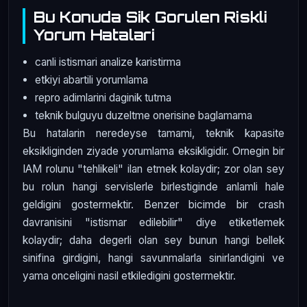
Bu Konuda Sik Gorulen Riskli
Yorum Hatalari
canli istismari analize karistirma
etkiyi abartili yorumlama
repro adimlarini daginik tutma
teknik bulguyu duzeltme onerisine baglamama
Bu hatalarin neredeyse tamami, teknik kapasite
eksikliginden ziyade yorumlama eksikligidir. Ornegin bir
IAM rolunu "tehlikeli" ilan etmek kolaydir; zor olan sey
bu rolun hangi servislerle birlestiginde anlamli hale
geldigini gostermektir. Benzer bicimde bir crash
davranisini "istismar edilebilir" diye etiketlemek
kolaydir; daha degerli olan sey bunun hangi bellek
sinifina girdigini, hangi savunmalarla sinirlandigini ve
yama onceligini nasil etkiledigini gostermektir.