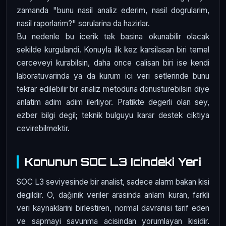
zamanda "bunu nasil analiz ederim, nasil dogrularim,
nasil raporlarim?" sorularina da hazirlar.
Bu nedenle bu icerik tek basina okunabilir olacak
sekilde kurgulandi. Konuyla ilk kez karsilasan biri temel
cerceveyi kurabilsin, daha once calisan biri ise kendi
laboratuvarinda ya da kurum ici veri setlerinde bunu
tekrar edilebilir bir analiz metoduna donusturebilsin diye
anlatim adim adim ilerliyor. Pratikte degerli olan sey,
ezber bilgi degil; teknik bulguyu karar destek ciktiya
cevirebilmektir.
Konunun SOC L3 Icindeki Yeri
SOC L3 seviyesinde bir analist, sadece alarm bakan kisi
degildir. O, dağinik veriler arasinda anlam kuran, farkli
veri kaynaklarini birlestiren, normal davranisi tarif eden
ve sapmayi savunma acisindan yorumlayan kisidir.