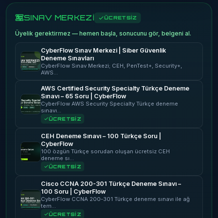
SINAV MERKEZİ
ÜCRETSİZ
Üyelik gerektirmez — hemen başla, sonucunu gör, belgeni al.
CyberFlow Sınav Merkezi | Siber Güvenlik
Deneme Sınavları
CyberFlow Sınav Merkezi; CEH, PenTest+, Security+,
AWS…
AWS Certified Security Specialty Türkçe Deneme
Sınavı – 65 Soru | CyberFlow
CyberFlow AWS Security Specialty Türkçe deneme
sınavı…
ÜCRETSİZ
CEH Deneme Sınavı – 100 Türkçe Soru |
CyberFlow
100 özgün Türkçe sorudan oluşan ücretsiz CEH
deneme sı…
ÜCRETSİZ
Cisco CCNA 200-301 Türkçe Deneme Sınavı –
100 Soru | CyberFlow
CyberFlow CCNA 200-301 Türkçe deneme sınavı ile ağ
tem…
ÜCRETSİZ