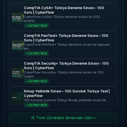
CompTIA CySA+ Türkçe Deneme Sınavı – 100
Soru | CyberFlow
CyberFlow CySA+ Türkçe deneme sınavı ile SOC
analist,…
ÜCRETSİZ
CompTIA PenTest+ Türkçe Deneme Sınavı – 100
Soru | CyberFlow
CyberFlow PenTest+ Türkçe deneme sınavı ile kapsam
bel…
ÜCRETSİZ
CompTIA Security+ Türkçe Deneme Sınavı – 100
Soru | CyberFlow
CyberFlow Security+ Türkçe deneme sınavı ile 100
özgün…
ÜCRETSİZ
Nmap Yetkinlik Sınavı – 100 Soruluk Türkçe Test |
CyberFlow
100 soruluk ücretsiz Türkçe Nmap yetkinlik sınavı ile…
ÜCRETSİZ
🆓 Tüm Ücretsiz Sınavları Gör