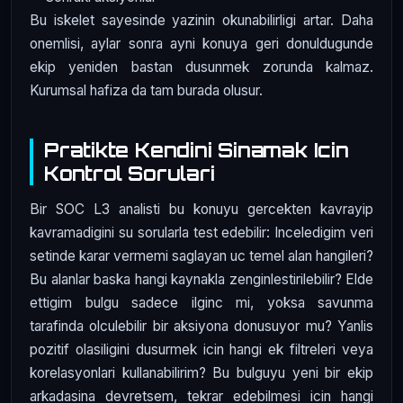
Bu iskelet sayesinde yazinin okunabilirligi artar. Daha
onemlisi, aylar sonra ayni konuya geri donuldugunde
ekip yeniden bastan dusunmek zorunda kalmaz.
Kurumsal hafiza da tam burada olusur.
Pratikte Kendini Sinamak Icin
Kontrol Sorulari
Bir SOC L3 analisti bu konuyu gercekten kavrayip
kavramadigini su sorularla test edebilir: Inceledigim veri
setinde karar vermemi saglayan uc temel alan hangileri?
Bu alanlar baska hangi kaynakla zenginlestirilebilir? Elde
ettigim bulgu sadece ilginc mi, yoksa savunma
tarafinda olculebilir bir aksiyona donusuyor mu? Yanlis
pozitif olasiligini dusurmek icin hangi ek filtreleri veya
korelasyonlari kullanabilirim? Bu bulguyu yeni bir ekip
arkadasina devretsem, tekrar edebilmesi icin hangi