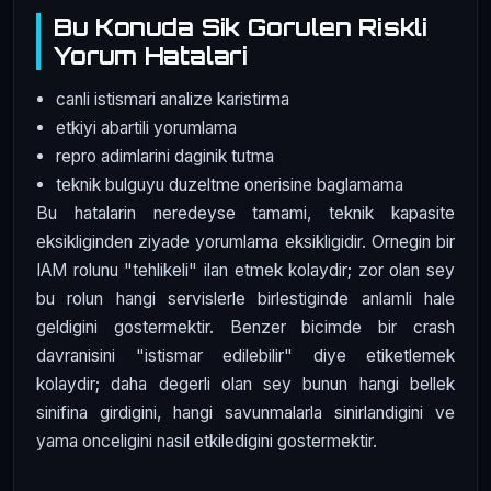
Bu Konuda Sik Gorulen Riskli
Yorum Hatalari
canli istismari analize karistirma
etkiyi abartili yorumlama
repro adimlarini daginik tutma
teknik bulguyu duzeltme onerisine baglamama
Bu hatalarin neredeyse tamami, teknik kapasite
eksikliginden ziyade yorumlama eksikligidir. Ornegin bir
IAM rolunu "tehlikeli" ilan etmek kolaydir; zor olan sey
bu rolun hangi servislerle birlestiginde anlamli hale
geldigini gostermektir. Benzer bicimde bir crash
davranisini "istismar edilebilir" diye etiketlemek
kolaydir; daha degerli olan sey bunun hangi bellek
sinifina girdigini, hangi savunmalarla sinirlandigini ve
yama onceligini nasil etkiledigini gostermektir.