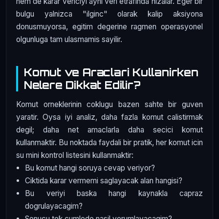
hem de karar vericiyi ayni veri etrafinda hizalar. Eger bir
bulgu yalnizca "ilginc" olarak kalip aksiyona
donusmuyorsa, egitim degerine ragmen operasyonel
olgunluga tam ulasmamis sayilir.
Komut ve Araclari Kullanirken
Nelere Dikkat Edilir?
Komut orneklerinin coklugu bazen sahte bir guven
yaratir. Oysa iyi analiz, daha fazla komut calistirmak
degil; daha net amaclarla daha secici komut
kullanmaktir. Bu noktada faydali bir pratik, her komut icin
su mini kontrol listesini kullanmaktir:
Bu komut hangi soruya cevap veriyor?
Ciktida karar vermemi saglayacak alan hangisi?
Bu veriyi baska hangi kaynakla capraz
dogrulayacagim?
Sonucu tek cumlede nasil yorumlayacagim?