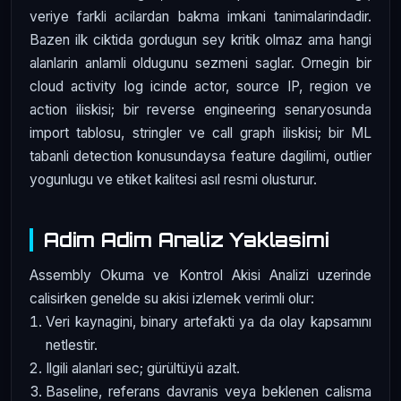
veriye farkli acilardan bakma imkani tanimalarindadir.
Bazen ilk ciktida gordugun sey kritik olmaz ama hangi
alanlarin anlamli oldugunu sezmeni saglar. Ornegin bir
cloud activity log icinde actor, source IP, region ve
action iliskisi; bir reverse engineering senaryosunda
import tablosu, stringler ve call graph iliskisi; bir ML
tabanli detection konusundaysa feature dagilimi, outlier
yogunlugu ve etiket kalitesi asıl resmi olusturur.
Adim Adim Analiz Yaklasimi
Assembly Okuma ve Kontrol Akisi Analizi uzerinde
calisirken genelde su akisi izlemek verimli olur:
Veri kaynagini, binary artefakti ya da olay kapsamını
netlestir.
Ilgili alanlari sec; gürültüyü azalt.
Baseline, referans davranis veya beklenen calisma