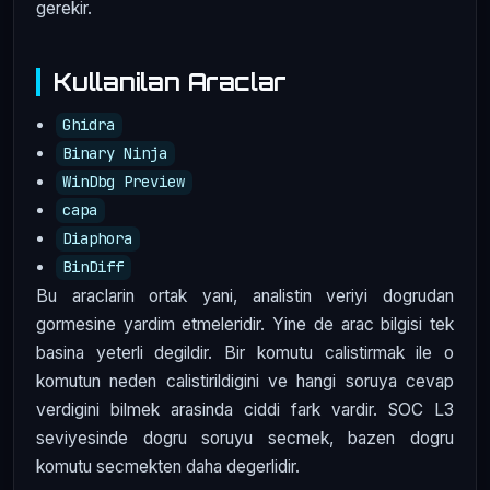
gerekir.
Kullanilan Araclar
Ghidra
Binary Ninja
WinDbg Preview
capa
Diaphora
BinDiff
Bu araclarin ortak yani, analistin veriyi dogrudan
gormesine yardim etmeleridir. Yine de arac bilgisi tek
basina yeterli degildir. Bir komutu calistirmak ile o
komutun neden calistirildigini ve hangi soruya cevap
verdigini bilmek arasinda ciddi fark vardir. SOC L3
seviyesinde dogru soruyu secmek, bazen dogru
komutu secmekten daha degerlidir.