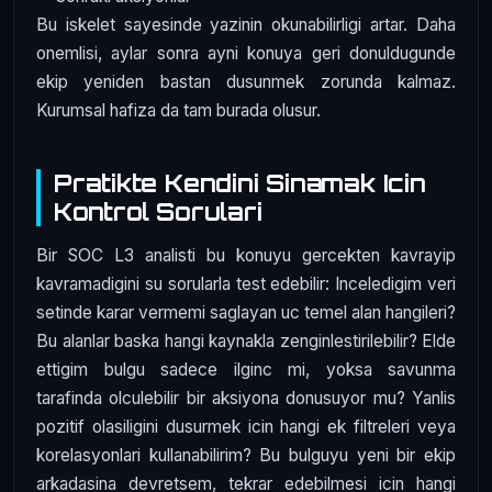
Bu iskelet sayesinde yazinin okunabilirligi artar. Daha
onemlisi, aylar sonra ayni konuya geri donuldugunde
ekip yeniden bastan dusunmek zorunda kalmaz.
Kurumsal hafiza da tam burada olusur.
Pratikte Kendini Sinamak Icin
Kontrol Sorulari
Bir SOC L3 analisti bu konuyu gercekten kavrayip
kavramadigini su sorularla test edebilir: Inceledigim veri
setinde karar vermemi saglayan uc temel alan hangileri?
Bu alanlar baska hangi kaynakla zenginlestirilebilir? Elde
ettigim bulgu sadece ilginc mi, yoksa savunma
tarafinda olculebilir bir aksiyona donusuyor mu? Yanlis
pozitif olasiligini dusurmek icin hangi ek filtreleri veya
korelasyonlari kullanabilirim? Bu bulguyu yeni bir ekip
arkadasina devretsem, tekrar edebilmesi icin hangi