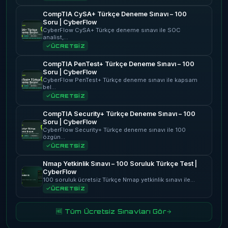
CompTIA CySA+ Türkçe Deneme Sınavı – 100
Soru | CyberFlow
CyberFlow CySA+ Türkçe deneme sınavı ile SOC
analist,…
ÜCRETSİZ
CompTIA PenTest+ Türkçe Deneme Sınavı – 100
Soru | CyberFlow
CyberFlow PenTest+ Türkçe deneme sınavı ile kapsam
bel…
ÜCRETSİZ
CompTIA Security+ Türkçe Deneme Sınavı – 100
Soru | CyberFlow
CyberFlow Security+ Türkçe deneme sınavı ile 100
özgün…
ÜCRETSİZ
Nmap Yetkinlik Sınavı – 100 Soruluk Türkçe Test |
CyberFlow
100 soruluk ücretsiz Türkçe Nmap yetkinlik sınavı ile…
ÜCRETSİZ
🆓 Tüm Ücretsiz Sınavları Gör