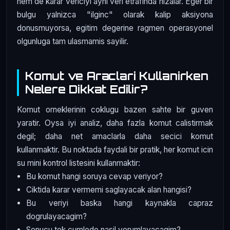
hem de karar vericiyi ayni veri etrafinda hizalar. Eger bir
bulgu yalnizca "ilginc" olarak kalip aksiyona
donusmuyorsa, egitim degerine ragmen operasyonel
olgunluga tam ulasmamis sayilir.
Komut ve Araclari Kullanirken
Nelere Dikkat Edilir?
Komut orneklerinin coklugu bazen sahte bir guven
yaratir. Oysa iyi analiz, daha fazla komut calistirmak
degil; daha net amaclarla daha secici komut
kullanmaktir. Bu noktada faydali bir pratik, her komut icin
su mini kontrol listesini kullanmaktir:
Bu komut hangi soruya cevap veriyor?
Ciktida karar vermemi saglayacak alan hangisi?
Bu veriyi baska hangi kaynakla capraz
dogrulayacagim?
Sonucu tek cumlede nasil yorumlayacagim?