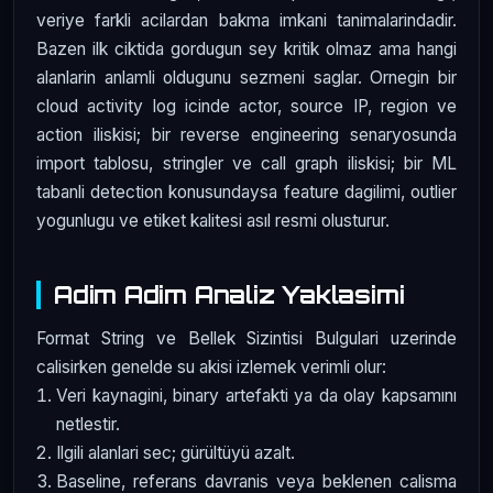
veriye farkli acilardan bakma imkani tanimalarindadir.
Bazen ilk ciktida gordugun sey kritik olmaz ama hangi
alanlarin anlamli oldugunu sezmeni saglar. Ornegin bir
cloud activity log icinde actor, source IP, region ve
action iliskisi; bir reverse engineering senaryosunda
import tablosu, stringler ve call graph iliskisi; bir ML
tabanli detection konusundaysa feature dagilimi, outlier
yogunlugu ve etiket kalitesi asıl resmi olusturur.
Adim Adim Analiz Yaklasimi
Format String ve Bellek Sizintisi Bulgulari uzerinde
calisirken genelde su akisi izlemek verimli olur:
Veri kaynagini, binary artefakti ya da olay kapsamını
netlestir.
Ilgili alanlari sec; gürültüyü azalt.
Baseline, referans davranis veya beklenen calisma