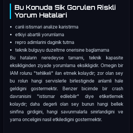
Bu Konuda Sik Gorulen Riskli
Yorum Hatalari
canli istismari analize karistirma
etkiyi abartili yorumlama
repro adimlarini daginik tutma
teknik bulguyu duzeltme onerisine baglamama
Bu hatalarin neredeyse tamami, teknik kapasite
eksikliginden ziyade yorumlama eksikligidir. Ornegin bir
IAM rolunu "tehlikeli" ilan etmek kolaydir; zor olan sey
bu rolun hangi servislerle birlestiginde anlamli hale
geldigini gostermektir. Benzer bicimde bir crash
davranisini "istismar edilebilir" diye etiketlemek
kolaydir; daha degerli olan sey bunun hangi bellek
sinifina girdigini, hangi savunmalarla sinirlandigini ve
yama onceligini nasil etkiledigini gostermektir.