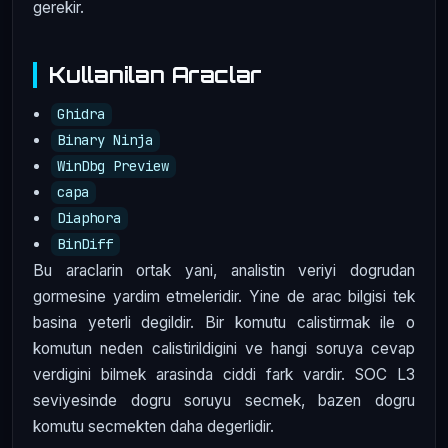
gerekir.
Kullanilan Araclar
Ghidra
Binary Ninja
WinDbg Preview
capa
Diaphora
BinDiff
Bu araclarin ortak yani, analistin veriyi dogrudan
gormesine yardim etmeleridir. Yine de arac bilgisi tek
basina yeterli degildir. Bir komutu calistirmak ile o
komutun neden calistirildigini ve hangi soruya cevap
verdigini bilmek arasinda ciddi fark vardir. SOC L3
seviyesinde dogru soruyu secmek, bazen dogru
komutu secmekten daha degerlidir.