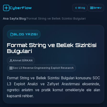
CyberFlow
Blog
Sınav
Ana Sayfa
/
Blog
/
Format String ve Bellek Sizintisi Bulgulari
BLOG YAZISI
Format String ve Bellek Sizintisi
Bulgulari
Ahmet BİRKAN
Soc L3 Reverse Engineering Exploit Research
Format String ve Bellek Sizintisi Bulgulari konusunu SOC
L3 Exploit Analizi ve Zafiyet Arastirmasi ekseninde,
ogretici anlatim ve pratik komut ornekleriyle ele alan
kapsamli rehber.