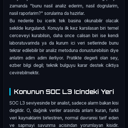
zamanda "bunu nasil analiz ederim, nasil dogrularim,
nasil raporlarim?" sorularina da hazirlar.
Bu nedenle bu icerik tek basina okunabilir olacak
sekilde kurgulandi. Konuyla ilk kez karsilasan biri temel
cerceveyi kurabilsin, daha once calisan biri ise kendi
laboratuvarinda ya da kurum ici veri setlerinde bunu
tekrar edilebilir bir analiz metoduna donusturebilsin diye
anlatim adim adim ilerliyor. Pratikte degerli olan sey,
ezber bilgi degil; teknik bulguyu karar destek ciktiya
cevirebilmektir.
Konunun SOC L3 Icindeki Yeri
SOC L3 seviyesinde bir analist, sadece alarm bakan kisi
degildir. O, dağinik veriler arasinda anlam kuran, farkli
veri kaynaklarini birlestiren, normal davranisi tarif eden
ve sapmayi savunma acisindan yorumlayan kisidir.