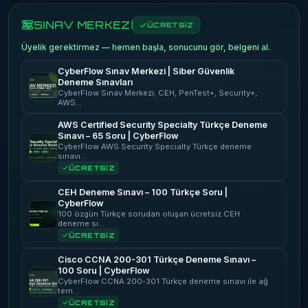
SINAV MERKEZİ
ÜCRETSİZ
Üyelik gerektirmez — hemen başla, sonucunu gör, belgeni al.
CyberFlow Sınav Merkezi | Siber Güvenlik
Deneme Sınavları
CyberFlow Sınav Merkezi; CEH, PenTest+, Security+,
AWS…
AWS Certified Security Specialty Türkçe Deneme
Sınavı – 65 Soru | CyberFlow
CyberFlow AWS Security Specialty Türkçe deneme
sınavı…
ÜCRETSİZ
CEH Deneme Sınavı – 100 Türkçe Soru |
CyberFlow
100 özgün Türkçe sorudan oluşan ücretsiz CEH
deneme sı…
ÜCRETSİZ
Cisco CCNA 200-301 Türkçe Deneme Sınavı –
100 Soru | CyberFlow
CyberFlow CCNA 200-301 Türkçe deneme sınavı ile ağ
tem…
ÜCRETSİZ