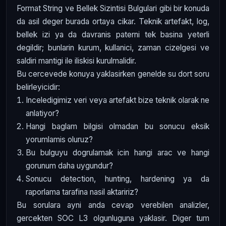
Format String ve Bellek Sizintisi Bulgulari gibi bir konuda
da asil deger burada ortaya cikar. Teknik artefakt, log,
bellek izi ya da davranis paterni tek basina yeterli
degildir; bunlarin kurum, kullanici, zaman cizelgesi ve
saldiri mantigi ile iliskisi kurulmalidir.
Bu cercevede konuya yaklasirken genelde su dort soru
belirleyicidir:
Inceledigimiz veri veya artefakt bize teknik olarak ne
anlatiyor?
Hangi baglam bilgisi olmadan bu sonucu eksik
yorumlamis oluruz?
Bu bulguyu dogrulamak icin hangi arac ve hangi
gorunum daha uygundur?
Sonucu detection, hunting, hardening ya da
raporlama tarafina nasil aktaririz?
Bu sorulara ayni anda cevap verebilen analizler,
gercekten SOC L3 olgunluguna yaklasir. Diger tum