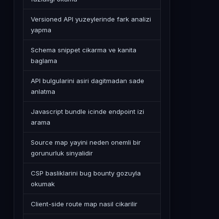
Versioned API yuzeylerinde fark analizi
yapma
Schema snippet cikarma ve kanita
baglama
API bulgularini asiri dagitmadan sade
anlatma
Javascript bundle icinde endpoint izi
arama
Source map yayini neden onemli bir
gorunurluk sinyalidir
CSP basliklarini bug bounty gozuyla
okumak
Client-side route map nasil cikarilir