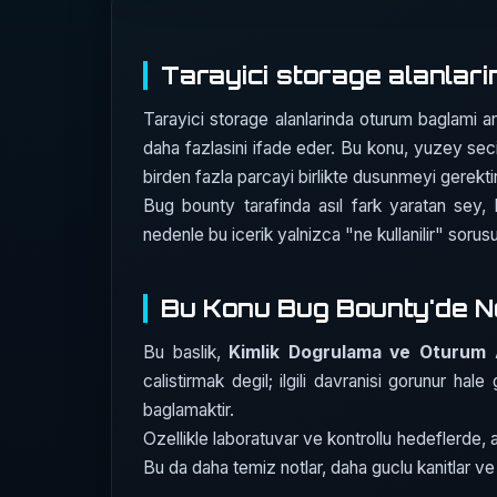
Tarayici storage alanlar
Tarayici storage alanlarinda oturum baglami 
daha fazlasini ifade eder. Bu konu, yuzey secim
birden fazla parcayi birlikte dusunmeyi gerektiri
Bug bounty tarafinda asıl fark yaratan sey, 
nedenle bu icerik yalnizca "ne kullanilir" soru
Bu Konu Bug Bounty'de N
Bu baslik,
Kimlik Dogrulama ve Oturum A
calistirmak degil; ilgili davranisi gorunur hale g
baglamaktir.
Ozellikle laboratuvar ve kontrollu hedeflerde, a
Bu da daha temiz notlar, daha guclu kanitlar ve d