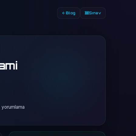
Blog
Sınav
lami
s, yorumlama