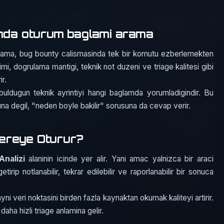
inda oturum baglami arama
arama, bug bounty calismasinda tek bir komutu ezberlemekten
i, dogrulama mantigi, teknik not duzeni ve triage kalitesi gibi
r.
buldugun teknik ayrintiyi hangi baglamda yorumladigindir. Bu
suna degil, "neden boyle bakilir" sorusuna da cevap verir.
ereye Oturur?
nalizi
alaninin icinde yer alir. Yani amac yalnizca bir araci
etirip notlanabilir, tekrar edilebilir ve raporlanabilir bir sonuca
yni veri noktasini birden fazla kaynaktan okumak kaliteyi artirir.
aha hizli triage anlamina gelir.