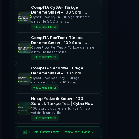
CompTIA CySA+ Türkçe
Deneme Sınavı – 100 Soru |
CyberFlow
CyberFlow CySA+ Türkçe deneme
sınavı ile SOC analist,…
ÜCRETSİZ
CompTIA PenTest+ Türkçe
Deneme Sınavı – 100 Soru |
CyberFlow
CyberFlow PenTest+ Türkçe deneme
sınavı ile kapsam bel…
ÜCRETSİZ
CompTIA Security+ Türkçe
Deneme Sınavı – 100 Soru |
CyberFlow
CyberFlow Security+ Türkçe
deneme sınavı ile 100 özgün…
ÜCRETSİZ
Nmap Yetkinlik Sınavı – 100
Soruluk Türkçe Test | CyberFlow
100 soruluk ücretsiz Türkçe Nmap
yetkinlik sınavı ile…
ÜCRETSİZ
🆓 Tüm Ücretsiz Sınavları Gör