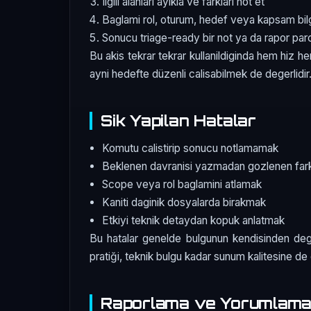
Ilgili alanlari ayikla ve farklari not et
Baglami rol, oturum, hedef veya kapsam bil
Sonucu triage-ready bir not ya da rapor parc
Bu akis tekrar tekrar kullanildiginda hem hiz h
ayni hedefte düzenli calisabilmek de degerlidir
Sik Yapilan Hatalar
Komutu calistirip sonucu notlamamak
Beklenen davranisi yazmadan gozlenen fark
Scope veya rol baglamini atlamak
Kaniti daginik dosyalarda birakmak
Etkiyi teknik detaydan kopuk anlatmak
Bu hatalar genelde bulgunun kendisinden degil
pratiği, teknik bulgu kadar sunum kalitesine de 
Raporlama ve Yorumlama