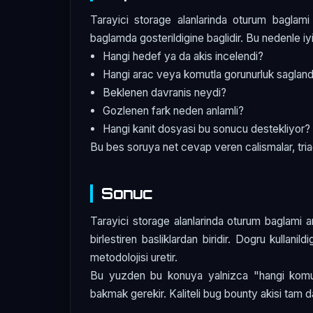
Tarayici storage alanlarinda oturum baglami 
baglamda gosterildigine baglidir. Bu nedenle iyi
Hangi hedef ya da akis incelendi?
Hangi arac veya komutla gorunurluk sagland
Beklenen davranis neydi?
Gozlenen fark neden anlamli?
Hangi kanit dosyasi bu sonucu destekliyor?
Bu bes soruya net cevap veren calismalar, triag
Sonuc
Tarayici storage alanlarinda oturum baglami ar
birlestiren basliklardan biridir. Dogru kullanil
metodolojisi uretir.
Bu yuzden bu konuya yalnizca "hangi komut k
bakmak gerekir. Kaliteli bug bounty akisi tam d