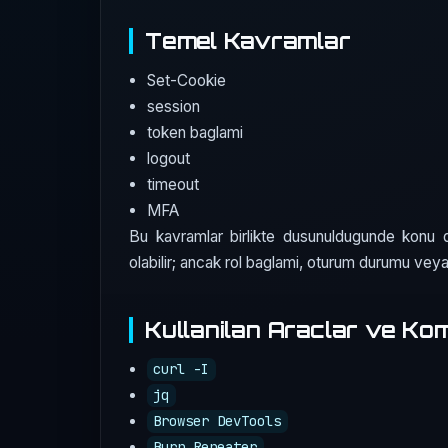
Temel Kavramlar
Set-Cookie
session
token baglami
logout
timeout
MFA
Bu kavramlar birlikte dusunuldugunde konu da
olabilir; ancak rol baglami, oturum durumu ve
Kullanilan Araclar ve Ko
curl -I
jq
Browser DevTools
Burp Repeater