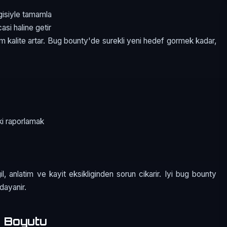
gisiyle tamamla
asi haline getir
em kalite artar. Bug bounty'de surekli yeni hedef gormek kadar,
.
i raporlamak
, anlatim ve kayit eksikliginden sorun cikarir. Iyi bug bounty
dayanir.
 Boyutu