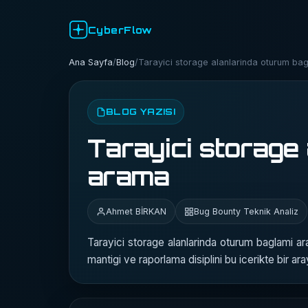
CyberFlow
Ana Sayfa
/
Blog
/
Tarayici storage alanlarinda oturum ba
BLOG YAZISI
Tarayici storage
arama
Ahmet BİRKAN
Bug Bounty Teknik Analiz
Tarayici storage alanlarinda oturum baglami a
mantigi ve raporlama disiplini bu icerikte bir aray