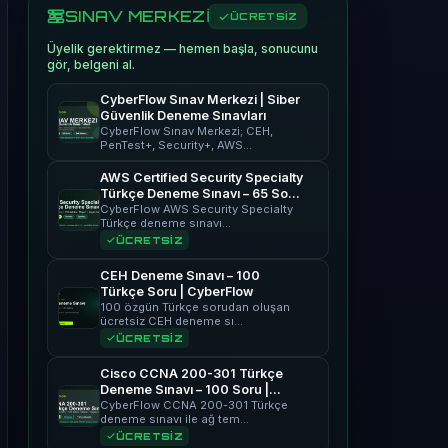
SINAV MERKEZİ
ÜCRETSİZ
Üyelik gerektirmez — hemen başla, sonucunu
gör, belgeni al.
CyberFlow Sınav Merkezi | Siber
Güvenlik Deneme Sınavları
CyberFlow Sınav Merkezi; CEH,
PenTest+, Security+, AWS…
AWS Certified Security Specialty
Türkçe Deneme Sınavı – 65 Soru
| CyberFlow
CyberFlow AWS Security Specialty
Türkçe deneme sınavı…
ÜCRETSİZ
CEH Deneme Sınavı – 100
Türkçe Soru | CyberFlow
100 özgün Türkçe sorudan oluşan
ücretsiz CEH deneme sı…
ÜCRETSİZ
Cisco CCNA 200-301 Türkçe
Deneme Sınavı – 100 Soru |
CyberFlow
CyberFlow CCNA 200-301 Türkçe
deneme sınavı ile ağ tem…
ÜCRETSİZ