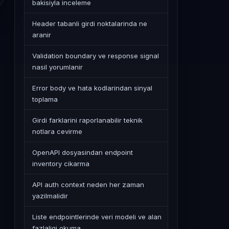
bakisiyla inceleme
Header tabanli girdi noktalarinda ne
aranir
Validation boundary ve response signal
nasil yorumlanir
Error body ve hata kodlarindan sinyal
toplama
Girdi farklarini raporlanabilir teknik
notlara cevirme
OpenAPI dosyasindan endpoint
inventory cikarma
API auth context neden her zaman
yazilmalidir
Liste endpointlerinde veri modeli ve alan
fazlaligi okuma