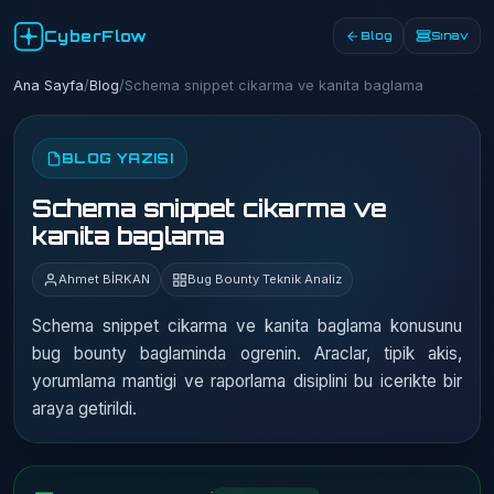
CyberFlow
Blog
Sınav
Ana Sayfa
/
Blog
/
Schema snippet cikarma ve kanita baglama
BLOG YAZISI
Schema snippet cikarma ve
kanita baglama
Ahmet BİRKAN
Bug Bounty Teknik Analiz
Schema snippet cikarma ve kanita baglama konusunu
bug bounty baglaminda ogrenin. Araclar, tipik akis,
yorumlama mantigi ve raporlama disiplini bu icerikte bir
araya getirildi.