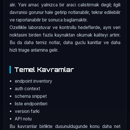
alir. Yani amac yalnizca bir araci calistirmak degil; ilgili
davranisi gorunur hale getirip notlanabilir, tekrar edilebilir
ve raporlanabilir bir sonuca baglamaktir.
Ozellikle laboratuvar ve kontrollu hedeflerde, ayni veri
noktasini birden fazla kaynaktan okumak kaliteyi artirir.
Bu da daha temiz notlar, daha guclu kanitlar ve daha
hizli triage anlamina gelir.
Temel Kavramlar
endpoint inventory
auth context
schema snippet
liste endpointleri
version farki
API notu
Bu kavramlar birlikte dusunuldugunde konu daha net