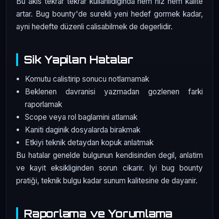
Bu akis tekrar tekrar kullanildiginda hem hiz hem kalite
artar. Bug bounty'de surekli yeni hedef gormek kadar,
ayni hedefte düzenli calisabilmek de degerlidir.
Sik Yapilan Hatalar
Komutu calistirip sonucu notlamamak
Beklenen davranisi yazmadan gozlenen farki
raporlamak
Scope veya rol baglamini atlamak
Kaniti daginik dosyalarda birakmak
Etkiyi teknik detaydan kopuk anlatmak
Bu hatalar genelde bulgunun kendisinden degil, anlatim
ve kayit eksikliginden sorun cikarir. Iyi bug bounty
pratiği, teknik bulgu kadar sunum kalitesine de dayanir.
Raporlama ve Yorumlama