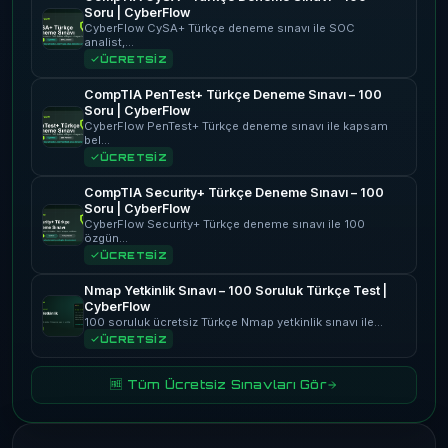
Soru | CyberFlow
CyberFlow CySA+ Türkçe deneme sınavı ile SOC
analist,…
ÜCRETSİZ
CompTIA PenTest+ Türkçe Deneme Sınavı – 100
Soru | CyberFlow
CyberFlow PenTest+ Türkçe deneme sınavı ile kapsam
bel…
ÜCRETSİZ
CompTIA Security+ Türkçe Deneme Sınavı – 100
Soru | CyberFlow
CyberFlow Security+ Türkçe deneme sınavı ile 100
özgün…
ÜCRETSİZ
Nmap Yetkinlik Sınavı – 100 Soruluk Türkçe Test |
CyberFlow
100 soruluk ücretsiz Türkçe Nmap yetkinlik sınavı ile…
ÜCRETSİZ
🆓 Tüm Ücretsiz Sınavları Gör