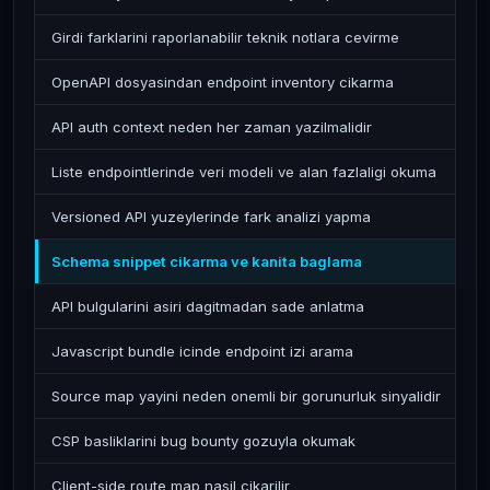
Girdi farklarini raporlanabilir teknik notlara cevirme
OpenAPI dosyasindan endpoint inventory cikarma
API auth context neden her zaman yazilmalidir
Liste endpointlerinde veri modeli ve alan fazlaligi okuma
Versioned API yuzeylerinde fark analizi yapma
Schema snippet cikarma ve kanita baglama
API bulgularini asiri dagitmadan sade anlatma
Javascript bundle icinde endpoint izi arama
Source map yayini neden onemli bir gorunurluk sinyalidir
CSP basliklarini bug bounty gozuyla okumak
Client-side route map nasil cikarilir