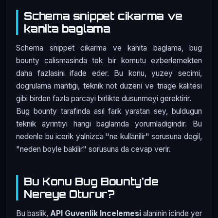
Schema snippet cikarma ve
kanita baglama
Schema snippet cikarma ve kanita baglama, bug
bounty calismasinda tek bir komutu ezberlemekten
daha fazlasini ifade eder. Bu konu, yuzey secimi,
dogrulama mantigi, teknik not duzeni ve triage kalitesi
gibi birden fazla parcayi birlikte dusunmeyi gerektirir.
Bug bounty tarafinda asıl fark yaratan sey, buldugun
teknik ayrintiyi hangi baglamda yorumladigindir. Bu
nedenle bu icerik yalnizca "ne kullanilir" sorusuna degil,
"neden boyle bakilir" sorusuna da cevap verir.
Bu Konu Bug Bounty'de
Nereye Oturur?
Bu baslik,
API Guvenlik Incelemesi
alaninin icinde yer