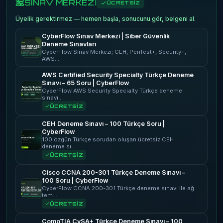
SINAV MERKEZİ
ÜCRETSİZ
Üyelik gerektirmez — hemen başla, sonucunu gör, belgeni al.
CyberFlow Sınav Merkezi | Siber Güvenlik
Deneme Sınavları
CyberFlow Sınav Merkezi; CEH, PenTest+, Security+,
AWS…
AWS Certified Security Specialty Türkçe Deneme
Sınavı – 65 Soru | CyberFlow
CyberFlow AWS Security Specialty Türkçe deneme
sınavı…
ÜCRETSİZ
CEH Deneme Sınavı – 100 Türkçe Soru |
CyberFlow
100 özgün Türkçe sorudan oluşan ücretsiz CEH
deneme sı…
ÜCRETSİZ
Cisco CCNA 200-301 Türkçe Deneme Sınavı –
100 Soru | CyberFlow
CyberFlow CCNA 200-301 Türkçe deneme sınavı ile ağ
tem…
ÜCRETSİZ
CompTIA CySA+ Türkçe Deneme Sınavı – 100