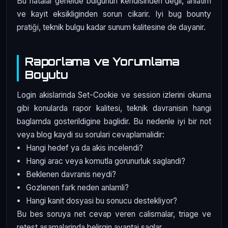
Bu hatalar genelde bulgunun kendisinden degil, anlatim
ve kayit eksikliginden sorun cikarir. Iyi bug bounty
pratiği, teknik bulgu kadar sunum kalitesine de dayanir.
Raporlama ve Yorumlama
Boyutu
Login akislarinda Set-Cookie ve session izlerini okuma
gibi konularda rapor kalitesi, teknik davranisin hangi
baglamda gosterildigine baglidir. Bu nedenle iyi bir not
veya blog kaydi su sorulari cevaplamalidir:
Hangi hedef ya da akis incelendi?
Hangi arac veya komutla gorunurluk saglandi?
Beklenen davranis neydi?
Gozlenen fark neden anlamli?
Hangi kanit dosyasi bu sonucu destekliyor?
Bu bes soruya net cevap veren calismalar, triage ve
retest asamalarinda belirgin avantaj saglar.