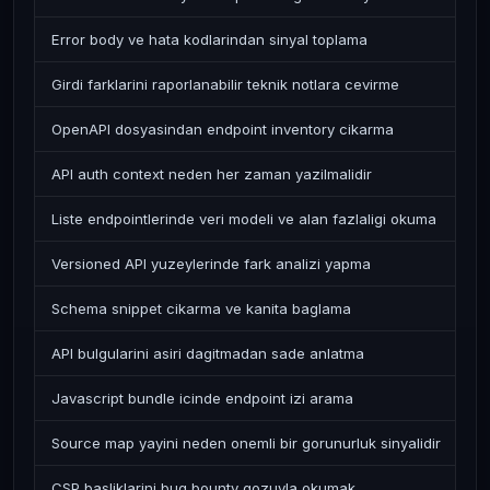
Error body ve hata kodlarindan sinyal toplama
Girdi farklarini raporlanabilir teknik notlara cevirme
OpenAPI dosyasindan endpoint inventory cikarma
API auth context neden her zaman yazilmalidir
Liste endpointlerinde veri modeli ve alan fazlaligi okuma
Versioned API yuzeylerinde fark analizi yapma
Schema snippet cikarma ve kanita baglama
API bulgularini asiri dagitmadan sade anlatma
Javascript bundle icinde endpoint izi arama
Source map yayini neden onemli bir gorunurluk sinyalidir
CSP basliklarini bug bounty gozuyla okumak