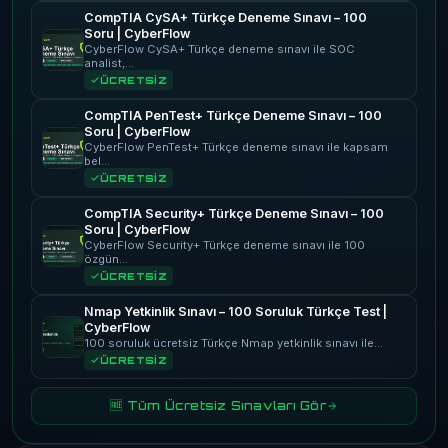
CompTIA CySA+ Türkçe Deneme Sınavı – 100
Soru | CyberFlow
CyberFlow CySA+ Türkçe deneme sınavı ile SOC
analist,…
ÜCRETSİZ
CompTIA PenTest+ Türkçe Deneme Sınavı – 100
Soru | CyberFlow
CyberFlow PenTest+ Türkçe deneme sınavı ile kapsam
bel…
ÜCRETSİZ
CompTIA Security+ Türkçe Deneme Sınavı – 100
Soru | CyberFlow
CyberFlow Security+ Türkçe deneme sınavı ile 100
özgün…
ÜCRETSİZ
Nmap Yetkinlik Sınavı – 100 Soruluk Türkçe Test |
CyberFlow
100 soruluk ücretsiz Türkçe Nmap yetkinlik sınavı ile…
ÜCRETSİZ
🆓 Tüm Ücretsiz Sınavları Gör