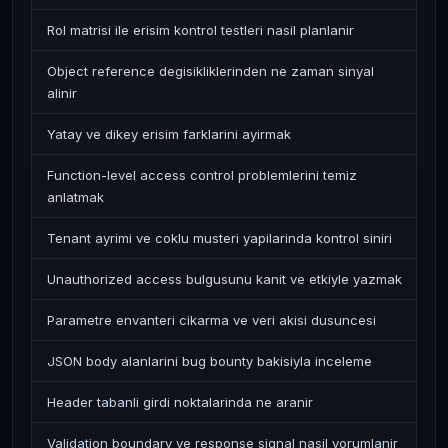
Rol matrisi ile erisim kontrol testleri nasil planlanir
Object reference degisikliklerinden ne zaman sinyal
alinir
Yatay ve dikey erisim farklarini ayirmak
Function-level access control problemlerini temiz
anlatmak
Tenant ayrimi ve coklu musteri yapilarinda kontrol siniri
Unauthorized access bulgusunu kanit ve etkiyle yazmak
Parametre envanteri cikarma ve veri akisi dusuncesi
JSON body alanlarini bug bounty bakisiyla inceleme
Header tabanli girdi noktalarinda ne aranir
Validation boundary ve response signal nasil yorumlanir