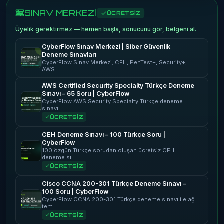
SINAV MERKEZİ
ÜCRETSİZ
Üyelik gerektirmez — hemen başla, sonucunu gör, belgeni al.
CyberFlow Sınav Merkezi | Siber Güvenlik
Deneme Sınavları
CyberFlow Sınav Merkezi; CEH, PenTest+, Security+,
AWS…
AWS Certified Security Specialty Türkçe Deneme
Sınavı – 65 Soru | CyberFlow
CyberFlow AWS Security Specialty Türkçe deneme
sınavı…
ÜCRETSİZ
CEH Deneme Sınavı – 100 Türkçe Soru |
CyberFlow
100 özgün Türkçe sorudan oluşan ücretsiz CEH
deneme sı…
ÜCRETSİZ
Cisco CCNA 200-301 Türkçe Deneme Sınavı –
100 Soru | CyberFlow
CyberFlow CCNA 200-301 Türkçe deneme sınavı ile ağ
tem…
ÜCRETSİZ