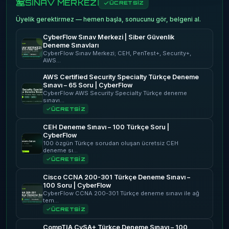
SINAV MERKEZİ
ÜCRETSİZ
Üyelik gerektirmez — hemen başla, sonucunu gör, belgeni al.
CyberFlow Sınav Merkezi | Siber Güvenlik
Deneme Sınavları
CyberFlow Sınav Merkezi; CEH, PenTest+, Security+,
AWS…
AWS Certified Security Specialty Türkçe Deneme
Sınavı – 65 Soru | CyberFlow
CyberFlow AWS Security Specialty Türkçe deneme
sınavı…
ÜCRETSİZ
CEH Deneme Sınavı – 100 Türkçe Soru |
CyberFlow
100 özgün Türkçe sorudan oluşan ücretsiz CEH
deneme sı…
ÜCRETSİZ
Cisco CCNA 200-301 Türkçe Deneme Sınavı –
100 Soru | CyberFlow
CyberFlow CCNA 200-301 Türkçe deneme sınavı ile ağ
tem…
ÜCRETSİZ
CompTIA CySA+ Türkçe Deneme Sınavı – 100