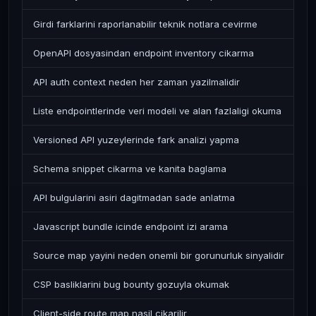
Girdi farklarini raporlanabilir teknik notlara cevirme
OpenAPI dosyasindan endpoint inventory cikarma
API auth context neden her zaman yazilmalidir
Liste endpointlerinde veri modeli ve alan fazlaligi okuma
Versioned API yuzeylerinde fark analizi yapma
Schema snippet cikarma ve kanita baglama
API bulgularini asiri dagitmadan sade anlatma
Javascript bundle icinde endpoint izi arama
Source map yayini neden onemli bir gorunurluk sinyalidir
CSP basliklarini bug bounty gozuyla okumak
Client-side route map nasil cikarilir