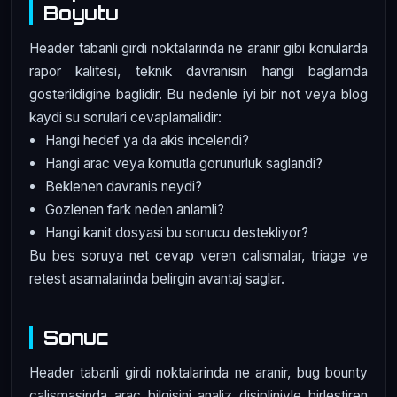
Boyutu
Header tabanli girdi noktalarinda ne aranir gibi konularda
rapor kalitesi, teknik davranisin hangi baglamda
gosterildigine baglidir. Bu nedenle iyi bir not veya blog
kaydi su sorulari cevaplamalidir:
Hangi hedef ya da akis incelendi?
Hangi arac veya komutla gorunurluk saglandi?
Beklenen davranis neydi?
Gozlenen fark neden anlamli?
Hangi kanit dosyasi bu sonucu destekliyor?
Bu bes soruya net cevap veren calismalar, triage ve
retest asamalarinda belirgin avantaj saglar.
Sonuc
Header tabanli girdi noktalarinda ne aranir, bug bounty
calismasinda arac bilgisini analiz disipliniyle birlestiren