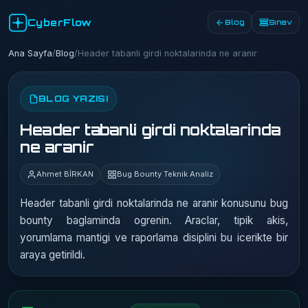
CyberFlow
Blog
Sınav
Ana Sayfa
/
Blog
/
Header tabanli girdi noktalarinda ne aranir
BLOG YAZISI
Header tabanli girdi noktalarinda
ne aranir
Ahmet BİRKAN
Bug Bounty Teknik Analiz
Header tabanli girdi noktalarinda ne aranir konusunu bug
bounty baglaminda ogrenin. Araclar, tipik akis,
yorumlama mantigi ve raporlama disiplini bu icerikte bir
araya getirildi.