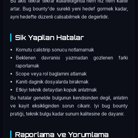
Bu akis tekrar tekrar kullanildiginda hem hiz hem kalite
artar. Bug bounty'de surekli yeni hedef gormek kadar,
ayni hedefte düzenli calisabilmek de degerlidir.
Sik Yapilan Hatalar
Komutu calistirip sonucu notlamamak
Beklenen davranisi yazmadan gozlenen farki
raporlamak
Scope veya rol baglamini atlamak
Kaniti daginik dosyalarda birakmak
Etkiyi teknik detaydan kopuk anlatmak
Bu hatalar genelde bulgunun kendisinden degil, anlatim
ve kayit eksikliginden sorun cikarir. Iyi bug bounty
pratiği, teknik bulgu kadar sunum kalitesine de dayanir.
Raporlama ve Yorumlama