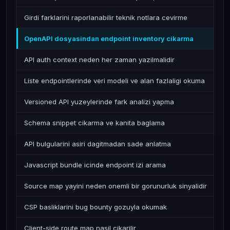
Girdi farklarini raporlanabilir teknik notlara cevirme
OpenAPI dosyasindan endpoint inventory cikarma
API auth context neden her zaman yazilmalidir
Liste endpointlerinde veri modeli ve alan fazlaligi okuma
Versioned API yuzeylerinde fark analizi yapma
Schema snippet cikarma ve kanita baglama
API bulgularini asiri dagitmadan sade anlatma
Javascript bundle icinde endpoint izi arama
Source map yayini neden onemli bir gorunurluk sinyalidir
CSP basliklarini bug bounty gozuyla okumak
Client-side route map nasil cikarilir