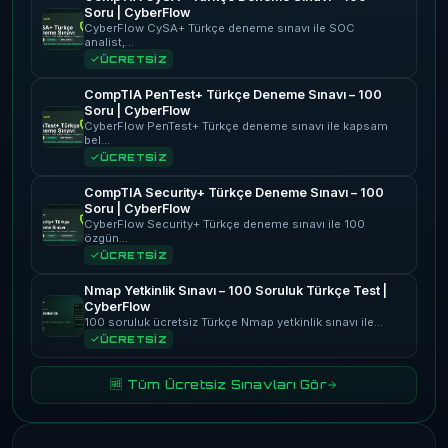
Soru | CyberFlow
CyberFlow CySA+ Türkçe deneme sınavı ile SOC
analist,…
ÜCRETSİZ
CompTIA PenTest+ Türkçe Deneme Sınavı – 100
Soru | CyberFlow
CyberFlow PenTest+ Türkçe deneme sınavı ile kapsam
bel…
ÜCRETSİZ
CompTIA Security+ Türkçe Deneme Sınavı – 100
Soru | CyberFlow
CyberFlow Security+ Türkçe deneme sınavı ile 100
özgün…
ÜCRETSİZ
Nmap Yetkinlik Sınavı – 100 Soruluk Türkçe Test |
CyberFlow
100 soruluk ücretsiz Türkçe Nmap yetkinlik sınavı ile…
ÜCRETSİZ
🆓 Tüm Ücretsiz Sınavları Gör