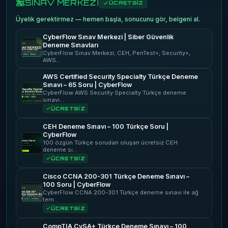
SINAV MERKEZİ
ÜCRETSİZ
Üyelik gerektirmez — hemen başla, sonucunu gör, belgeni al.
CyberFlow Sınav Merkezi | Siber Güvenlik
Deneme Sınavları
CyberFlow Sınav Merkezi; CEH, PenTest+, Security+,
AWS…
AWS Certified Security Specialty Türkçe Deneme
Sınavı – 65 Soru | CyberFlow
CyberFlow AWS Security Specialty Türkçe deneme
sınavı…
ÜCRETSİZ
CEH Deneme Sınavı – 100 Türkçe Soru |
CyberFlow
100 özgün Türkçe sorudan oluşan ücretsiz CEH
deneme sı…
ÜCRETSİZ
Cisco CCNA 200-301 Türkçe Deneme Sınavı –
100 Soru | CyberFlow
CyberFlow CCNA 200-301 Türkçe deneme sınavı ile ağ
tem…
ÜCRETSİZ
CompTIA CySA+ Türkçe Deneme Sınavı – 100