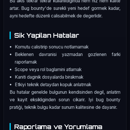
Bu akis tekrar tekrar kullanildiginda hem hiz hem kalite
artar. Bug bounty'de surekli yeni hedef gormek kadar,
ayni hedefte düzenli calisabilmek de degerlidir.
Sik Yapilan Hatalar
Komutu calistirip sonucu notlamamak
Beklenen davranisi yazmadan gozlenen farki
raporlamak
Scope veya rol baglamini atlamak
Kaniti daginik dosyalarda birakmak
Etkiyi teknik detaydan kopuk anlatmak
Bu hatalar genelde bulgunun kendisinden degil, anlatim
ve kayit eksikliginden sorun cikarir. Iyi bug bounty
pratiği, teknik bulgu kadar sunum kalitesine de dayanir.
Raporlama ve Yorumlama