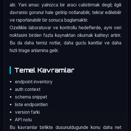
alir. Yani amac yalnizca bir araci calistirmak degil; ilgili
davranisi gorunur hale getirip notlanabilir, tekrar edilebilir
ve raporlanabilir bir sonuca baglamaktir.
Ozellikle laboratuvar ve kontrollu hedeflerde, ayni veri
noktasini birden fazla kaynaktan okumak kaliteyi artirir.
Bu da daha temiz notlar, daha guclu kanitlar ve daha
hizli triage anlamina gelir.
Temel Kavramlar
endpoint inventory
auth context
schema snippet
liste endpointleri
version farki
API notu
Bu kavramlar birlikte dusunuldugunde konu daha net