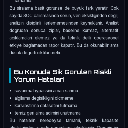
tamamla.
Bu siralama basit gorunse de buyuk fark yaratir. Cok
sayida SOC calismasinda sorun, veri eksikliginden degil;
analizin disiplinli ilerlememesinden kaynaklanir. Analist
dogrudan sonuca ziplar, baseline kurmaz, alternatif
aciklamalari elemez ya da teknik delili operasyonel
etkiye baglamadan rapor kapatir. Bu da okunabilir ama
dusuk degerli ciktilar uretir.
Bu Konuda Sik Gorulen Riskli
Yorum Hatalari
savunma bypassini amac sanma
algilama degisikligini olcmeme
karsilastirma datasetini tutmama
temiz geri alma adimini unutmama
Bu hatalarin neredeyse tamami, teknik kapasite
eksikliginden ziyade yorumlama eksikligidir. Ornegin bir