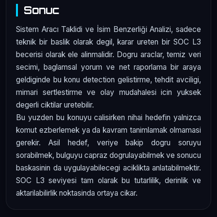
Sonuc
Sistem Aracı Taklidi ve İsim Benzerliği Analizi, sadece
teknik bir baslik olarak degil, karar ureten bir SOC L3
becerisi olarak ele alinmalidir. Dogru araclar, temiz veri
secimi, baglamsal yorum ve net raporlama bir araya
geldiginde bu konu detection gelistirme, tehdit avciligi,
mimari sertlestirme ve olay mudahalesi icin yuksek
degerli ciktilar uretebilir.
Bu yuzden bu konuyu calisirken nihai hedefin yalnizca
komut ezberlemek ya da kavram tanimlamak olmamasi
gerekir. Asil hedef, veriye bakip dogru soruyu
sorabilmek, bulguyu capraz dogrulayabilmek ve sonucu
baskasinin da uygulayabilecegi aciklikta anlatabilmektir.
SOC L3 seviyesi tam olarak bu tutarlilik, derinlik ve
aktarilabilirlik noktasinda ortaya cikar.