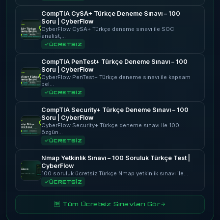
CompTIA CySA+ Türkçe Deneme Sınavı – 100
Soru | CyberFlow
CyberFlow CySA+ Türkçe deneme sınavı ile SOC
analist,…
ÜCRETSİZ
CompTIA PenTest+ Türkçe Deneme Sınavı – 100
Soru | CyberFlow
CyberFlow PenTest+ Türkçe deneme sınavı ile kapsam
bel…
ÜCRETSİZ
CompTIA Security+ Türkçe Deneme Sınavı – 100
Soru | CyberFlow
CyberFlow Security+ Türkçe deneme sınavı ile 100
özgün…
ÜCRETSİZ
Nmap Yetkinlik Sınavı – 100 Soruluk Türkçe Test |
CyberFlow
100 soruluk ücretsiz Türkçe Nmap yetkinlik sınavı ile…
ÜCRETSİZ
🆓 Tüm Ücretsiz Sınavları Gör