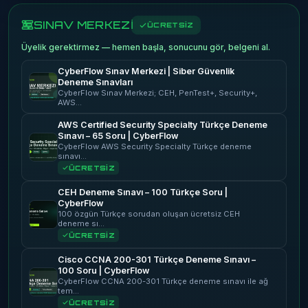
SINAV MERKEZİ
ÜCRETSİZ
Üyelik gerektirmez — hemen başla, sonucunu gör, belgeni al.
CyberFlow Sınav Merkezi | Siber Güvenlik
Deneme Sınavları
CyberFlow Sınav Merkezi; CEH, PenTest+, Security+,
AWS…
AWS Certified Security Specialty Türkçe Deneme
Sınavı – 65 Soru | CyberFlow
CyberFlow AWS Security Specialty Türkçe deneme
sınavı…
ÜCRETSİZ
CEH Deneme Sınavı – 100 Türkçe Soru |
CyberFlow
100 özgün Türkçe sorudan oluşan ücretsiz CEH
deneme sı…
ÜCRETSİZ
Cisco CCNA 200-301 Türkçe Deneme Sınavı –
100 Soru | CyberFlow
CyberFlow CCNA 200-301 Türkçe deneme sınavı ile ağ
tem…
ÜCRETSİZ