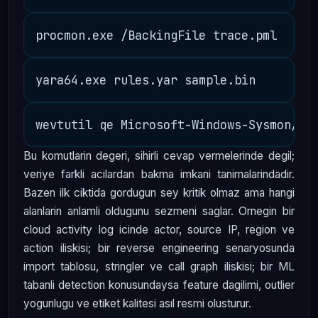
Bu komutlarin degeri, sihirli cevap vermelerinde degil;
veriye farkli acilardan bakma imkani tanimalarindadir.
Bazen ilk ciktida gordugun sey kritik olmaz ama hangi
alanlarin anlamli oldugunu sezmeni saglar. Ornegin bir
cloud activity log icinde actor, source IP, region ve
action iliskisi; bir reverse engineering senaryosunda
import tablosu, stringler ve call graph iliskisi; bir ML
tabanli detection konusundaysa feature dagilimi, outlier
yogunlugu ve etiket kalitesi asıl resmi olusturur.