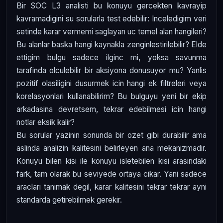
Bir SOC L3 analisti bu konuyu gercekten kavrayip
kavramadigini su sorularla test edebilir: Inceledigim veri
setinde karar vermemi saglayan uc temel alan hangileri?
Bu alanlar baska hangi kaynakla zenginlestirilebilir? Elde
ettigim bulgu sadece ilginc mi, yoksa savunma
tarafinda olculebilir bir aksiyona donusuyor mu? Yanlis
pozitif olasiligini dusurmek icin hangi ek filtreleri veya
korelasyonlari kullanabilirim? Bu bulguyu yeni bir ekip
arkadasina devretsem, tekrar edebilmesi icin hangi
notlar eksik kalir?
Bu sorular yazinin sonunda bir ozet gibi durabilir ama
aslinda analizin kalitesini belirleyen ana mekanizmadir.
Konuyu bilen kisi ile konuyu isletebilen kisi arasindaki
fark, tam olarak bu seviyede ortaya cikar. Yani sadece
araclari tanimak degil, karar kalitesini tekrar tekrar ayni
standarda getirebilmek gerekir.