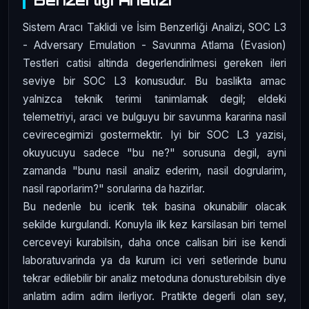
Sistem Aracı Taklidi ve İsim Benzerliği Analizi, SOC L3
- Adversary Emulation - Savunma Atlama (Evasion)
Testleri catisi altinda degerlendirilmesi gereken ileri
seviye bir SOC L3 konusudur. Bu baslikta amac
yalnizca teknik terimi tanimlamak degil; eldeki
telemetriyi, araci ve bulguyu bir savunma kararina nasil
cevirecegimizi gostermektir. Iyi bir SOC L3 yazisi,
okuyucuyu sadece "bu ne?" sorusuna degil, ayni
zamanda "bunu nasil analiz ederim, nasil dogrularim,
nasil raporlarim?" sorularina da hazirlar.
Bu nedenle bu icerik tek basina okunabilir olacak
sekilde kurgulandi. Konuyla ilk kez karsilasan biri temel
cerceveyi kurabilsin, daha once calisan biri ise kendi
laboratuvarinda ya da kurum ici veri setlerinde bunu
tekrar edilebilir bir analiz metoduna donusturebilsin diye
anlatim adim adim ilerliyor. Pratikte degerli olan sey,