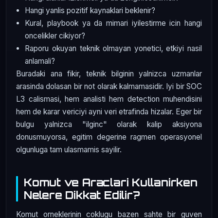
Hangi yanlis pozitif kaynaklari beklenir?
Kural, playbook ya da mimari iyilestirme icin hangi
oncelikler cikiyor?
Raporu okuyan teknik olmayan yonetici, etkiyi nasil
anlamali?
Buradaki ana fikir, teknik bilginin yalnizca uzmanlar
arasinda dolasan bir not olarak kalmamasidir. Iyi bir SOC
L3 calismasi, hem analisti hem detection muhendisini
hem de karar vericiyi ayni veri etrafinda hizalar. Eger bir
bulgu yalnizca "ilginc" olarak kalip aksiyona
donusmuyorsa, egitim degerine ragmen operasyonel
olgunluga tam ulasmamis sayilir.
Komut ve Araclari Kullanirken
Nelere Dikkat Edilir?
Komut orneklerinin coklugu bazen sahte bir guven