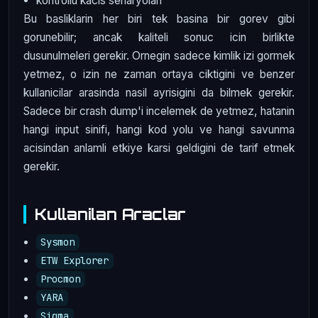
kontrollu kacis senaryolari
Bu basliklarin her biri tek basina bir gorev gibi
gorunebilir; ancak kaliteli sonuc icin birlikte
dusunulmeleri gerekir. Ornegin sadece kimlik izi gormek
yetmez, o izin ne zaman ortaya ciktigini ve benzer
kullanicilar arasinda nasil ayrisigini da bilmek gerekir.
Sadece bir crash dump'i incelemek de yetmez, hatanin
hangi input sinifi, hangi kod yolu ve hangi savunma
acisindan anlamli etkiye karsi geldigini de tarif etmek
gerekir.
Kullanilan Araclar
Sysmon
ETW Explorer
Procmon
YARA
Sigma