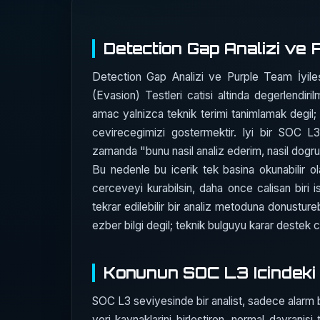
Detection Gap Analizi ve 
Detection Gap Analizi ve Purple Team İyil
(Evasion) Testleri catisi altinda degerlendir
amac yalnizca teknik terimi tanimlamak degil; 
cevirecegimizi gostermektir. Iyi bir SOC 
zamanda "bunu nasil analiz ederim, nasil dogrula
Bu nedenle bu icerik tek basina okunabilir ol
cerceveyi kurabilsin, daha once calisan biri 
tekrar edilebilir bir analiz metoduna donustureb
ezber bilgi degil; teknik bulguyu karar destek c
Konunun SOC L3 Icindeki 
SOC L3 seviyesinde bir analist, sadece alarm bak
veri kaynaklarini birlestiren, normal davrani