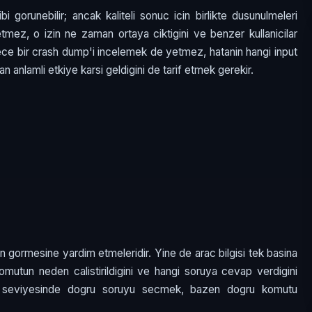
bi gorunebilir; ancak kaliteli sonuc icin birlikte dusunulmeleri
tmez, o izin ne zaman ortaya ciktigini ve benzer kullanicilar
adece bir crash dump'i incelemek de yetmez, hatanin hangi input
n anlamli etkiye karsi geldigini de tarif etmek gerekir.
dan gormesine yardim etmeleridir. Yine de arac bilgisi tek basina
 komutun neden calistirildigini ve hangi soruya cevap verdigini
L3 seviyesinde dogru soruyu secmek, bazen dogru komutu