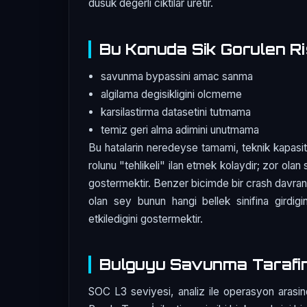
dusuk degerli ciktilar uretir.
Bu Konuda Sik Gorulen Ri
savunma bypassini amac sanma
algilama degisikligini olcmeme
karsilastirma datasetini tutmama
temiz geri alma adimini unutmama
Bu hatalarin neredeyse tamami, teknik kapasit
rolunu "tehlikeli" ilan etmek kolaydir; zor olan 
gostermektir. Benzer bicimde bir crash davranis
olan sey bunun hangi bellek sinifina girdigin
etkiledigini gostermektir.
Bulguyu Savunma Tarafi
SOC L3 seviyesi, analiz ile operasyon arasin