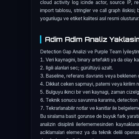
cloud activity log icinde actor, source IP, r
import tablosu, stringler ve call graph iliskisi
yogunlugu ve etiket kalitesi asıl resmi olusturur
Adim Adim Analiz Yaklasi
Detection Gap Analizi ve Purple Team İyileştirm
Veri kaynagini, binary artefakti ya da olay ka
Ilgili alanlari sec; gürültüyü azalt.
Baseline, referans davranis veya beklenen c
Dikkat ceken sapmayi, paterni veya kirilim n
Bulguyu ikinci bir veri kaynagi, zaman cizelg
Teknik sonucu savunma kararina, detection 
Tekrarlanabilir notlar ve kanitlar ile belgele
Bu siralama basit gorunse de buyuk fark yarati
analizin disiplinli ilerlememesinden kaynaklan
aciklamalari elemez ya da teknik delili oper