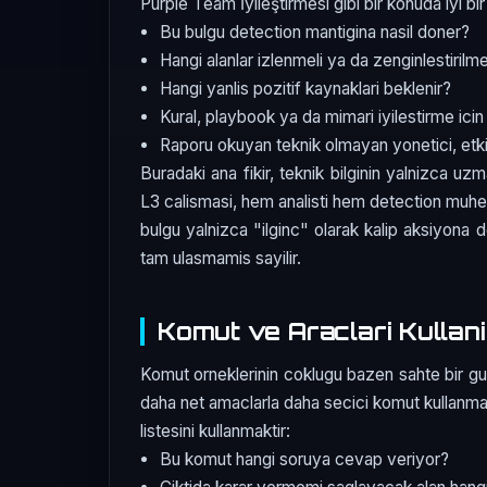
Purple Team İyileştirmesi gibi bir konuda iyi bir
Bu bulgu detection mantigina nasil doner?
Hangi alanlar izlenmeli ya da zenginlestirilme
Hangi yanlis pozitif kaynaklari beklenir?
Kural, playbook ya da mimari iyilestirme icin
Raporu okuyan teknik olmayan yonetici, etkiy
Buradaki ana fikir, teknik bilginin yalnizca uz
L3 calismasi, hem analisti hem detection muhend
bulgu yalnizca "ilginc" olarak kalip aksiyon
tam ulasmamis sayilir.
Komut ve Araclari Kullani
Komut orneklerinin coklugu bazen sahte bir guve
daha net amaclarla daha secici komut kullanmakt
listesini kullanmaktir:
Bu komut hangi soruya cevap veriyor?