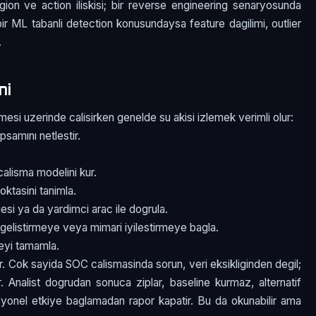
egion ve action iliskisi; bir reverse engineering senaryosunda
; bir ML tabanli detection konusundaysa feature dagilimi, outlier
.
mi
esi uzerinde calisirken genelde su akisi izlemek verimli olur:
psamını netlestir.
alisma modelini kur.
oktasini tanimla.
esi ya da yardimci arac ile dogrula.
gelistirmeye veya mimari iyilestirmeye bagla.
meyi tamamla.
r. Cok sayida SOC calismasinda sorun, veri eksikliginden degil;
ir. Analist dogrudan sonuca ziplar, baseline kurmaz, alternatif
asyonel etkiye baglamadan rapor kapatir. Bu da okunabilir ama