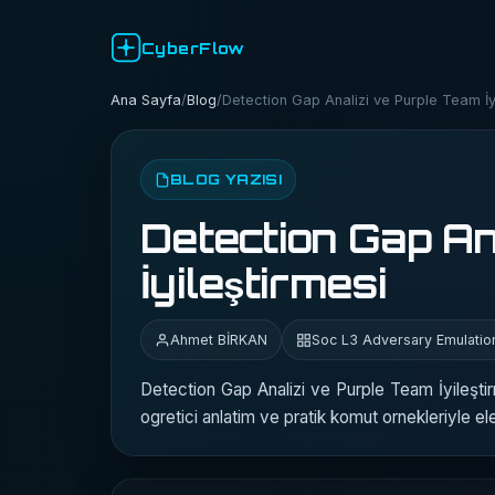
CyberFlow
Ana Sayfa
/
Blog
/
Detection Gap Analizi ve Purple Team İy
BLOG YAZISI
Detection Gap An
İyileştirmesi
Ahmet BİRKAN
Soc L3 Adversary Emulatio
Detection Gap Analizi ve Purple Team İyileşt
ogretici anlatim ve pratik komut ornekleriyle el