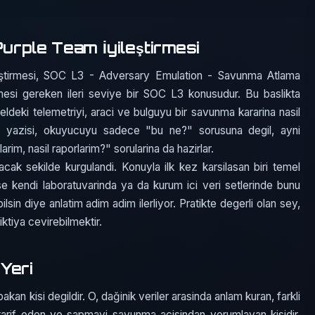
Purple Team İyileştirmesi
eştirmesi, SOC L3 - Adversary Emulation - Savunma Atlama
ilmesi gereken ileri seviye bir SOC L3 konusudur. Bu baslikta
eldeki telemetriyi, araci ve bulguyu bir savunma kararina nasil
L3 yazisi, okuyucuyu sadece "bu ne?" sorusuna degil, ayni
rim, nasil raporlarim?" sorularina da hazirlar.
acak sekilde kurgulandi. Konuyla ilk kez karsilasan biri temel
ise kendi laboratuvarinda ya da kurum ici veri setlerinde bunu
ilsin diye anlatim adim adim ilerliyor. Pratikte degerli olan sey,
iktiya cevirebilmektir.
Yeri
an kisi degildir. O, dağinik veriler arasinda anlam kuran, farkli
si tarif eden ve sapmayi savunma acisindan yorumlayan kisidir.