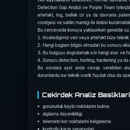
Detection Gap Analizi ve Purple Team İyileştir
artefakt, log, bellek izi ya da davranis patern
cizelgesi ve saldiri mantigi ile iliskisi kurulmalidi
Bu cercevede konuya yaklasirken genelde su dor
Inceledigimiz veri veya artefakt bize teknik 
Hangi baglam bilgisi olmadan bu sonucu eks
Bu bulguyu dogrulamak icin hangi arac ve 
Sonucu detection, hunting, hardening ya da r
Bu sorulara ayni anda cevap verebilen ana
durumlarda ise teknik icerik faydali olsa da opera
Cekirdek Analiz Basliklari
gorunurluk kaybi noktalarini bulma
algilama dayanikliligi
telemetri kor noktalarini belgeleme
kontrollu kacis senaryolari