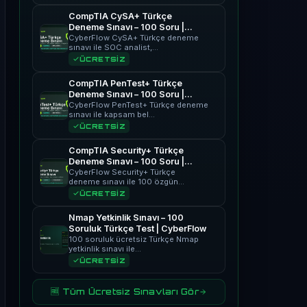
CompTIA CySA+ Türkçe
Deneme Sınavı – 100 Soru |
CyberFlow
CyberFlow CySA+ Türkçe deneme
sınavı ile SOC analist,…
ÜCRETSİZ
CompTIA PenTest+ Türkçe
Deneme Sınavı – 100 Soru |
CyberFlow
CyberFlow PenTest+ Türkçe deneme
sınavı ile kapsam bel…
ÜCRETSİZ
CompTIA Security+ Türkçe
Deneme Sınavı – 100 Soru |
CyberFlow
CyberFlow Security+ Türkçe
deneme sınavı ile 100 özgün…
ÜCRETSİZ
Nmap Yetkinlik Sınavı – 100
Soruluk Türkçe Test | CyberFlow
100 soruluk ücretsiz Türkçe Nmap
yetkinlik sınavı ile…
ÜCRETSİZ
🆓 Tüm Ücretsiz Sınavları Gör