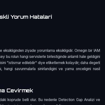
skli Yorum Hatalari
e eksikliginden ziyade yorumlama eksikligidir. Ornegin bir IAM
sey bu rolun hangi servislerle birlestiginde anlamli hale geldigini
ini "istismar edilebilir" diye etiketlemek kolaydir; daha degerli
i, hangi savunmalarla sinirlandigini ve yama onceligini nasil
na Cevirmek
daki koprude belli olur. Bu nedenle Detection Gap Analizi ve