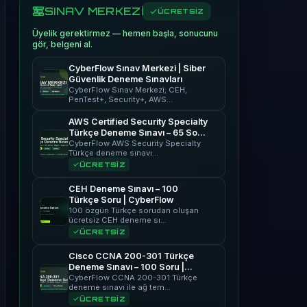
SINAV MERKEZİ
ÜCRETSİZ
Üyelik gerektirmez — hemen başla, sonucunu
gör, belgeni al.
CyberFlow Sınav Merkezi | Siber
Güvenlik Deneme Sınavları
CyberFlow Sınav Merkezi; CEH,
PenTest+, Security+, AWS…
AWS Certified Security Specialty
Türkçe Deneme Sınavı – 65 Soru
| CyberFlow
CyberFlow AWS Security Specialty
Türkçe deneme sınavı…
ÜCRETSİZ
CEH Deneme Sınavı – 100
Türkçe Soru | CyberFlow
100 özgün Türkçe sorudan oluşan
ücretsiz CEH deneme sı…
ÜCRETSİZ
Cisco CCNA 200-301 Türkçe
Deneme Sınavı – 100 Soru |
CyberFlow
CyberFlow CCNA 200-301 Türkçe
deneme sınavı ile ağ tem…
ÜCRETSİZ