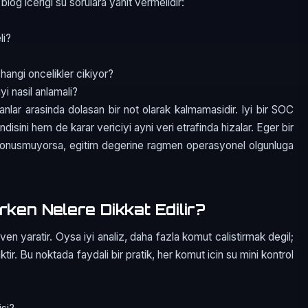
 blog icerigi su sorulara yanit vermelidir:
li?
 hangi oncelikler cikiyor?
i nasil anlamali?
manlar arasinda dolasan bir not olarak kalmamasidir. Iyi bir SOC
isini hem de karar vericiyi ayni veri etrafinda hizalar. Eger bir
a donusmuyorsa, egitim degerine ragmen operasyonel olgunluga
rken Nelere Dikkat Edilir?
n yaratir. Oysa iyi analiz, daha fazla komut calistirmak degil;
ir. Bu noktada faydali bir pratik, her komut icin su mini kontrol