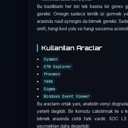
Bu basliklarin her biri tek basina bir gorev gi
gerekir. Ornegin sadece kimlik izi gormek ye
arasinda nasil ayrisigini da bilmek gerekir. S
sinifi, hangi kod yolu ve hangi savunma acisinda
Kullanilan Araclar
Sysmon
ETW Explorer
Procmon
YARA
Sigma
Windows Event Viewer
Bu araclarin ortak yani, analistin veriyi dogru
yeterli degildir. Bir komutu calistirmak ile o
bilmek arasinda ciddi fark vardir. SOC 
secmekten daha degerlidir.