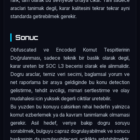
fark, tam olarak bu seviyede ortaya cikar. Yani sadece
araclari tanimak degil, karar kalitesini tekrar tekrar ayni
standarda getirebilmek gerekir.
Sonuc
Obfuscated ve Encoded Komut Tespitlerinin
Doğrulanması, sadece teknik bir baslik olarak degil,
karar ureten bir SOC L3 becerisi olarak ele alinmalidir.
Dogru araclar, temiz veri secimi, baglamsal yorum ve
net raporlama bir araya geldiginde bu konu detection
gelistirme, tehdit avciligi, mimari sertlestirme ve olay
mudahalesi icin yuksek degerli ciktilar uretebilir.
Bu yuzden bu konuyu calisirken nihai hedefin yalnizca
komut ezberlemek ya da kavram tanimlamak olmamasi
gerekir. Asil hedef, veriye bakip dogru soruyu
sorabilmek, bulguyu capraz dogrulayabilmek ve sonucu
baskasinin da uygulayabilecegi aciklikta anlatabilmektir.