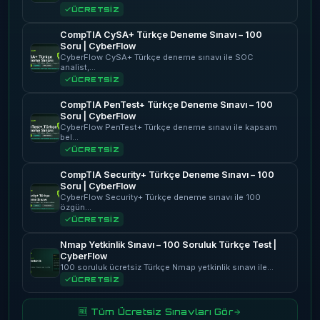
ÜCRETSİZ
CompTIA CySA+ Türkçe Deneme Sınavı – 100
Soru | CyberFlow
CyberFlow CySA+ Türkçe deneme sınavı ile SOC
analist,…
ÜCRETSİZ
CompTIA PenTest+ Türkçe Deneme Sınavı – 100
Soru | CyberFlow
CyberFlow PenTest+ Türkçe deneme sınavı ile kapsam
bel…
ÜCRETSİZ
CompTIA Security+ Türkçe Deneme Sınavı – 100
Soru | CyberFlow
CyberFlow Security+ Türkçe deneme sınavı ile 100
özgün…
ÜCRETSİZ
Nmap Yetkinlik Sınavı – 100 Soruluk Türkçe Test |
CyberFlow
100 soruluk ücretsiz Türkçe Nmap yetkinlik sınavı ile…
ÜCRETSİZ
🆓 Tüm Ücretsiz Sınavları Gör