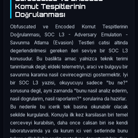
Komut Tespitlerinin
Doğrulanması
Obfuscated ve Encoded Komut Tespitlerinin
Doğrulanması, SOC L3 - Adversary Emulation -
Savunma Atlama (Evasion) Testleri catisi altinda
degerlendirilmesi gereken ileri seviye bir SOC L3
konusudur. Bu baslikta amac yalnizca teknik terimi
tanimlamak degil; eldeki telemetriyi, araci ve bulguyu bir
savunma kararina nasil cevirecegimizi gostermektir. Iyi
bir SOC L3 yazisi, okuyucuyu sadece "bu ne?"
sorusuna degil, ayni zamanda "bunu nasil analiz ederim,
nasil dogrularim, nasil raporlarim?" sorularina da hazirlar.
Bu nedenle bu icerik tek basina okunabilir olacak
sekilde kurgulandi. Konuyla ilk kez karsilasan biri temel
cerceveyi kurabilsin, daha once calisan biri ise kendi
laboratuvarinda ya da kurum ici veri setlerinde bunu