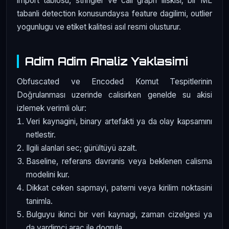
import tablosu, stringler ve call graph iliskisi; bir ML
tabanli detection konusundaysa feature dagilimi, outlier
yogunlugu ve etiket kalitesi asıl resmi olusturur.
Adim Adim Analiz Yaklasimi
Obfuscated ve Encoded Komut Tespitlerinin
Doğrulanması uzerinde calisirken genelde su akisi
izlemek verimli olur:
Veri kaynagini, binary artefakti ya da olay kapsamını
netlestir.
Ilgili alanlari sec; gürültüyü azalt.
Baseline, referans davranis veya beklenen calisma
modelini kur.
Dikkat ceken sapmayi, paterni veya kirilim noktasini
tanimla.
Bulguyu ikinci bir veri kaynagi, zaman cizelgesi ya
da yardimci arac ile dogrula.