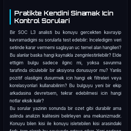
Pratikte Kendini Sinamak Icin
Kontrol Sorulari
Bir SOC L3 analisti bu konuyu gercekten kavrayip
kavramadigini su sorularla test edebilir: Inceledigim veri
setinde karar vermemi saglayan uc temel alan hangileri?
Bu alanlar baska hangi kaynakla zenginlestirilebilir? Elde
ettigim bulgu sadece ilginc mi, yoksa savunma
tarafinda olculebilir bir aksiyona donusuyor mu? Yanlis
pozitif olasiligini dusurmek icin hangi ek filtreleri veya
korelasyonlari kullanabilirim? Bu bulguyu yeni bir ekip
arkadasina devretsem, tekrar edebilmesi icin hangi
notlar eksik kalir?
Bu sorular yazinin sonunda bir ozet gibi durabilir ama
aslinda analizin kalitesini belirleyen ana mekanizmadir.
Konuyu bilen kisi ile konuyu isletebilen kisi arasindaki