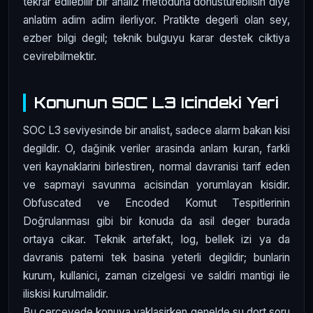
tekrar edilebilir bir analiz metoduna donusturebilsin diye
anlatim adim adim ilerliyor. Pratikte degerli olan sey,
ezber bilgi degil; teknik bulguyu karar destek ciktiya
cevirebilmektir.
Konunun SOC L3 Icindeki Yeri
SOC L3 seviyesinde bir analist, sadece alarm bakan kisi
degildir. O, dağinik veriler arasinda anlam kuran, farkli
veri kaynaklarini birlestiren, normal davranisi tarif eden
ve sapmayi savunma acisindan yorumlayan kisidir.
Obfuscated ve Encoded Komut Tespitlerinin
Doğrulanması gibi bir konuda da asil deger burada
ortaya cikar. Teknik artefakt, log, bellek izi ya da
davranis paterni tek basina yeterli degildir; bunlarin
kurum, kullanici, zaman cizelgesi ve saldiri mantigi ile
iliskisi kurulmalidir.
Bu cercevede konuya yaklasirken genelde su dort soru