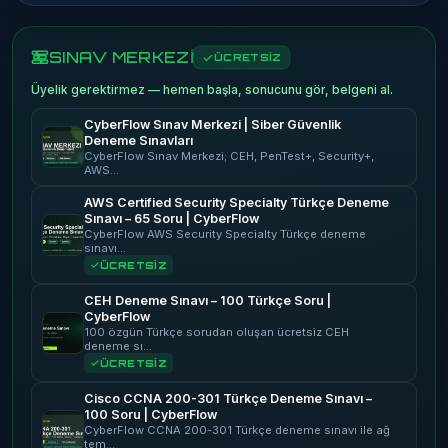
SINAV MERKEZİ
ÜCRETSİZ
Üyelik gerektirmez — hemen başla, sonucunu gör, belgeni al.
CyberFlow Sınav Merkezi | Siber Güvenlik
Deneme Sınavları
CyberFlow Sınav Merkezi; CEH, PenTest+, Security+,
AWS…
AWS Certified Security Specialty Türkçe Deneme
Sınavı – 65 Soru | CyberFlow
CyberFlow AWS Security Specialty Türkçe deneme
sınavı…
ÜCRETSİZ
CEH Deneme Sınavı – 100 Türkçe Soru |
CyberFlow
100 özgün Türkçe sorudan oluşan ücretsiz CEH
deneme sı…
ÜCRETSİZ
Cisco CCNA 200-301 Türkçe Deneme Sınavı –
100 Soru | CyberFlow
CyberFlow CCNA 200-301 Türkçe deneme sınavı ile ağ
tem…