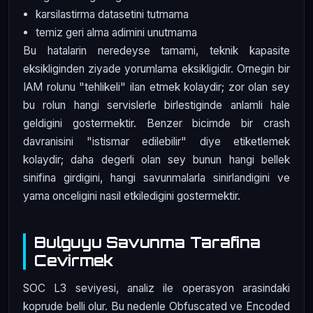
karsilastirma datasetini tutmama
temiz geri alma adimini unutmama
Bu hatalarin neredeyse tamami, teknik kapasite
eksikliginden ziyade yorumlama eksikligidir. Ornegin bir
IAM rolunu "tehlikeli" ilan etmek kolaydir; zor olan sey
bu rolun hangi servislerle birlestiginde anlamli hale
geldigini gostermektir. Benzer bicimde bir crash
davranisini "istismar edilebilir" diye etiketlemek
kolaydir; daha degerli olan sey bunun hangi bellek
sinifina girdigini, hangi savunmalarla sinirlandigini ve
yama onceligini nasil etkiledigini gostermektir.
Bulguyu Savunma Tarafina
Cevirmek
SOC L3 seviyesi, analiz ile operasyon arasindaki
koprude belli olur. Bu nedenle Obfuscated ve Encoded