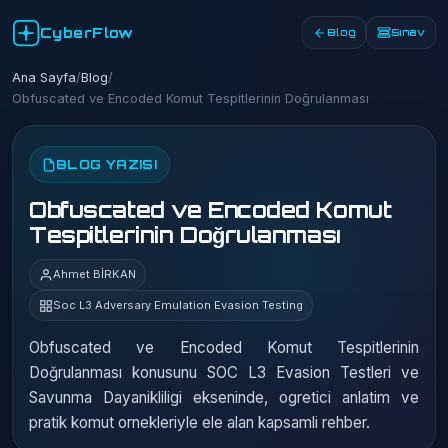
CyberFlow
Blog
Sınav
Ana Sayfa
/
Blog
/
Obfuscated ve Encoded Komut Tespitlerinin Doğrulanması
BLOG YAZISI
Obfuscated ve Encoded Komut
Tespitlerinin Doğrulanması
Ahmet BİRKAN
Soc L3 Adversary Emulation Evasion Testing
Obfuscated ve Encoded Komut Tespitlerinin
Doğrulanması konusunu SOC L3 Evasion Testleri ve
Savunma Dayanikliligi ekseninde, ogretici anlatim ve
pratik komut ornekleriyle ele alan kapsamli rehber.