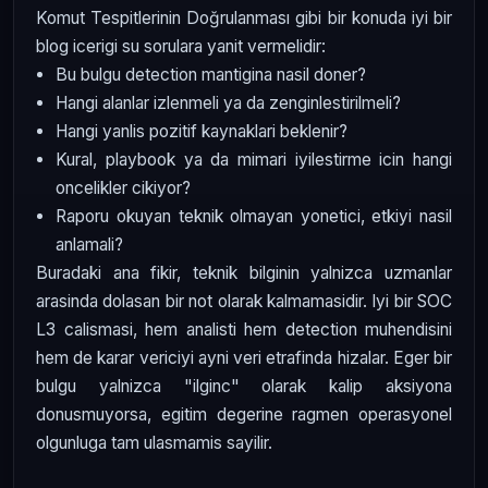
Komut Tespitlerinin Doğrulanması gibi bir konuda iyi bir
blog icerigi su sorulara yanit vermelidir:
Bu bulgu detection mantigina nasil doner?
Hangi alanlar izlenmeli ya da zenginlestirilmeli?
Hangi yanlis pozitif kaynaklari beklenir?
Kural, playbook ya da mimari iyilestirme icin hangi
oncelikler cikiyor?
Raporu okuyan teknik olmayan yonetici, etkiyi nasil
anlamali?
Buradaki ana fikir, teknik bilginin yalnizca uzmanlar
arasinda dolasan bir not olarak kalmamasidir. Iyi bir SOC
L3 calismasi, hem analisti hem detection muhendisini
hem de karar vericiyi ayni veri etrafinda hizalar. Eger bir
bulgu yalnizca "ilginc" olarak kalip aksiyona
donusmuyorsa, egitim degerine ragmen operasyonel
olgunluga tam ulasmamis sayilir.