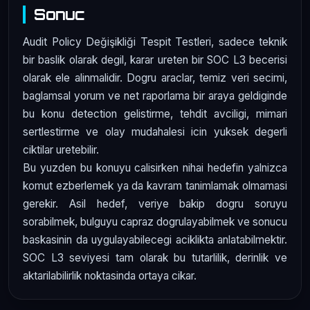
Sonuc
Audit Policy Değişikliği Tespit Testleri, sadece teknik
bir baslik olarak degil, karar ureten bir SOC L3 becerisi
olarak ele alinmalidir. Dogru araclar, temiz veri secimi,
baglamsal yorum ve net raporlama bir araya geldiginde
bu konu detection gelistirme, tehdit avciligi, mimari
sertlestirme ve olay mudahalesi icin yuksek degerli
ciktilar uretebilir.
Bu yuzden bu konuyu calisirken nihai hedefin yalnizca
komut ezberlemek ya da kavram tanimlamak olmamasi
gerekir. Asil hedef, veriye bakip dogru soruyu
sorabilmek, bulguyu capraz dogrulayabilmek ve sonucu
baskasinin da uygulayabilecegi aciklikta anlatabilmektir.
SOC L3 seviyesi tam olarak bu tutarlilik, derinlik ve
aktarilabilirlik noktasinda ortaya cikar.