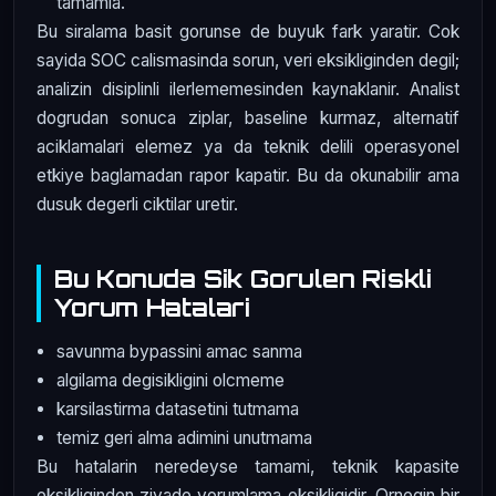
tamamla.
Bu siralama basit gorunse de buyuk fark yaratir. Cok
sayida SOC calismasinda sorun, veri eksikliginden degil;
analizin disiplinli ilerlememesinden kaynaklanir. Analist
dogrudan sonuca ziplar, baseline kurmaz, alternatif
aciklamalari elemez ya da teknik delili operasyonel
etkiye baglamadan rapor kapatir. Bu da okunabilir ama
dusuk degerli ciktilar uretir.
Bu Konuda Sik Gorulen Riskli
Yorum Hatalari
savunma bypassini amac sanma
algilama degisikligini olcmeme
karsilastirma datasetini tutmama
temiz geri alma adimini unutmama
Bu hatalarin neredeyse tamami, teknik kapasite
eksikliginden ziyade yorumlama eksikligidir. Ornegin bir