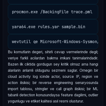
Bu komutlarin degeri, sihirli cevap vermelerinde degil;
veriye farkli acilardan bakma imkani tanimalarindadir.
Bazen ilk ciktida gordugun sey kritik olmaz ama hangi
alanlarin anlamli oldugunu sezmeni saglar. Ornegin bir
cloud activity log icinde actor, source IP, region ve
action iliskisi; bir reverse engineering senaryosunda
import tablosu, stringler ve call graph iliskisi; bir ML
tabanli detection konusundaysa feature dagilimi, outlier
yogunlugu ve etiket kalitesi asıl resmi olusturur.