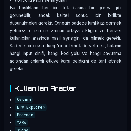
kontrollu kacis senaryolari
Bu basliklarin her biri tek basina bir gorev gibi
gorunebilir; ancak kaliteli sonuc icin birlikte
dusunulmeleri gerekir. Ornegin sadece kimlik izi gormek
yetmez, o izin ne zaman ortaya ciktigini ve benzer
kullanicilar arasinda nasil ayrisigini da bilmek gerekir.
Sadece bir crash dump'i incelemek de yetmez, hatanin
hangi input sinifi, hangi kod yolu ve hangi savunma
acisindan anlamli etkiye karsi geldigini de tarif etmek
gerekir.
Kullanilan Araclar
Sysmon
ETW Explorer
Procmon
YARA
Sigma