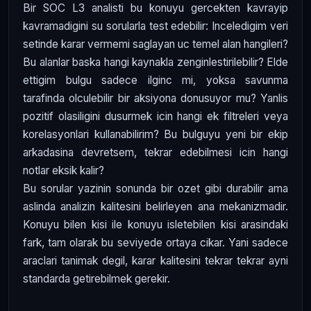
Bir SOC L3 analisti bu konuyu gercekten kavrayip
kavramadigini su sorularla test edebilir: Inceledigim veri
setinde karar vermemi saglayan uc temel alan hangileri?
Bu alanlar baska hangi kaynakla zenginlestirilebilir? Elde
ettigim bulgu sadece ilginc mi, yoksa savunma
tarafinda olculebilir bir aksiyona donusuyor mu? Yanlis
pozitif olasiligini dusurmek icin hangi ek filtreleri veya
korelasyonlari kullanabilirim? Bu bulguyu yeni bir ekip
arkadasina devretsem, tekrar edebilmesi icin hangi
notlar eksik kalir?
Bu sorular yazinin sonunda bir ozet gibi durabilir ama
aslinda analizin kalitesini belirleyen ana mekanizmadir.
Konuyu bilen kisi ile konuyu isletebilen kisi arasindaki
fark, tam olarak bu seviyede ortaya cikar. Yani sadece
araclari tanimak degil, karar kalitesini tekrar tekrar ayni
standarda getirebilmek gerekir.