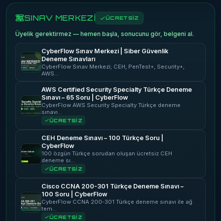
SINAV MERKEZİ
ÜCRETSİZ
Üyelik gerektirmez — hemen başla, sonucunu gör, belgeni al.
CyberFlow Sınav Merkezi | Siber Güvenlik
Deneme Sınavları
CyberFlow Sınav Merkezi; CEH, PenTest+, Security+,
AWS…
AWS Certified Security Specialty Türkçe Deneme
Sınavı – 65 Soru | CyberFlow
CyberFlow AWS Security Specialty Türkçe deneme
sınavı…
ÜCRETSİZ
CEH Deneme Sınavı – 100 Türkçe Soru |
CyberFlow
100 özgün Türkçe sorudan oluşan ücretsiz CEH
deneme sı…
ÜCRETSİZ
Cisco CCNA 200-301 Türkçe Deneme Sınavı –
100 Soru | CyberFlow
CyberFlow CCNA 200-301 Türkçe deneme sınavı ile ağ
tem…
ÜCRETSİZ