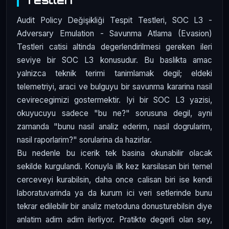
Audit Policy Değişikliği Tespit Testleri, SOC L3 -
Adversary Emulation - Savunma Atlama (Evasion)
Testleri catisi altinda degerlendirilmesi gereken ileri
seviye bir SOC L3 konusudur. Bu baslikta amac
yalnizca teknik terimi tanimlamak degil; eldeki
telemetriyi, araci ve bulguyu bir savunma kararina nasil
cevirecegimizi gostermektir. Iyi bir SOC L3 yazisi,
okuyucuyu sadece "bu ne?" sorusuna degil, ayni
zamanda "bunu nasil analiz ederim, nasil dogrularim,
nasil raporlarim?" sorularina da hazirlar.
Bu nedenle bu icerik tek basina okunabilir olacak
sekilde kurgulandi. Konuyla ilk kez karsilasan biri temel
cerceveyi kurabilsin, daha once calisan biri ise kendi
laboratuvarinda ya da kurum ici veri setlerinde bunu
tekrar edilebilir bir analiz metoduna donusturebilsin diye
anlatim adim adim ilerliyor. Pratikte degerli olan sey,