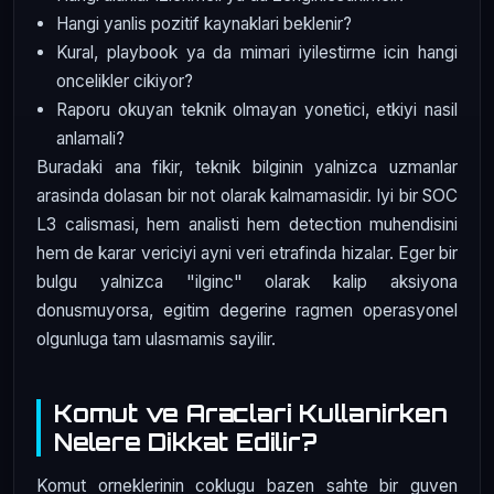
Hangi yanlis pozitif kaynaklari beklenir?
Kural, playbook ya da mimari iyilestirme icin hangi
oncelikler cikiyor?
Raporu okuyan teknik olmayan yonetici, etkiyi nasil
anlamali?
Buradaki ana fikir, teknik bilginin yalnizca uzmanlar
arasinda dolasan bir not olarak kalmamasidir. Iyi bir SOC
L3 calismasi, hem analisti hem detection muhendisini
hem de karar vericiyi ayni veri etrafinda hizalar. Eger bir
bulgu yalnizca "ilginc" olarak kalip aksiyona
donusmuyorsa, egitim degerine ragmen operasyonel
olgunluga tam ulasmamis sayilir.
Komut ve Araclari Kullanirken
Nelere Dikkat Edilir?
Komut orneklerinin coklugu bazen sahte bir guven