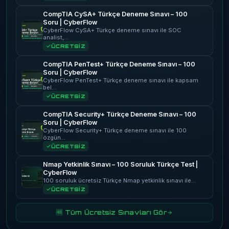
CompTIA CySA+ Türkçe Deneme Sınavı – 100
Soru | CyberFlow
CyberFlow CySA+ Türkçe deneme sınavı ile SOC
analist,…
ÜCRETSİZ
CompTIA PenTest+ Türkçe Deneme Sınavı – 100
Soru | CyberFlow
CyberFlow PenTest+ Türkçe deneme sınavı ile kapsam
bel…
ÜCRETSİZ
CompTIA Security+ Türkçe Deneme Sınavı – 100
Soru | CyberFlow
CyberFlow Security+ Türkçe deneme sınavı ile 100
özgün…
ÜCRETSİZ
Nmap Yetkinlik Sınavı – 100 Soruluk Türkçe Test |
CyberFlow
100 soruluk ücretsiz Türkçe Nmap yetkinlik sınavı ile…
ÜCRETSİZ
🆓 Tüm Ücretsiz Sınavları Gör