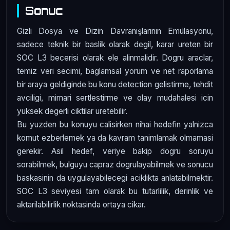
Sonuc
Gizli Dosya ve Dizin Davranışlarının Emülasyonu,
sadece teknik bir baslik olarak degil, karar ureten bir
SOC L3 becerisi olarak ele alinmalidir. Dogru araclar,
temiz veri secimi, baglamsal yorum ve net raporlama
bir araya geldiginde bu konu detection gelistirme, tehdit
avciligi, mimari sertlestirme ve olay mudahalesi icin
yuksek degerli ciktilar uretebilir.
Bu yuzden bu konuyu calisirken nihai hedefin yalnizca
komut ezberlemek ya da kavram tanimlamak olmamasi
gerekir. Asil hedef, veriye bakip dogru soruyu
sorabilmek, bulguyu capraz dogrulayabilmek ve sonucu
baskasinin da uygulayabilecegi aciklikta anlatabilmektir.
SOC L3 seviyesi tam olarak bu tutarlilik, derinlik ve
aktarilabilirlik noktasinda ortaya cikar.