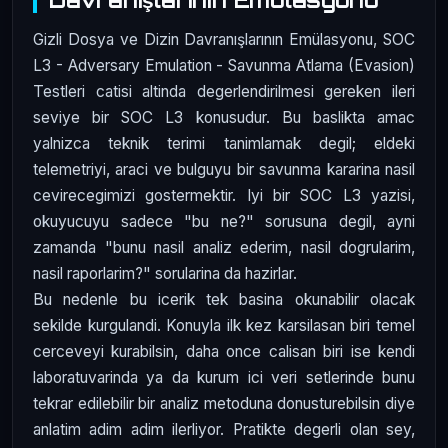
Gizli Dosya ve Dizin Davranışlarının Emülasyonu, SOC
L3 - Adversary Emulation - Savunma Atlama (Evasion)
Testleri catisi altinda degerlendirilmesi gereken ileri
seviye bir SOC L3 konusudur. Bu baslikta amac
yalnizca teknik terimi tanimlamak degil; eldeki
telemetriyi, araci ve bulguyu bir savunma kararina nasil
cevirecegimizi gostermektir. Iyi bir SOC L3 yazisi,
okuyucuyu sadece "bu ne?" sorusuna degil, ayni
zamanda "bunu nasil analiz ederim, nasil dogrularim,
nasil raporlarim?" sorularina da hazirlar.
Bu nedenle bu icerik tek basina okunabilir olacak
sekilde kurgulandi. Konuyla ilk kez karsilasan biri temel
cerceveyi kurabilsin, daha once calisan biri ise kendi
laboratuvarinda ya da kurum ici veri setlerinde bunu
tekrar edilebilir bir analiz metoduna donusturebilsin diye
anlatim adim adim ilerliyor. Pratikte degerli olan sey,