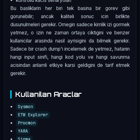
kontrollu kacis senaryolari
Bu basliklarin her biri tek basina bir gorev gibi
gorunebilir; ancak kaliteli sonuc icin birlikte
dusunulmeleri gerekir. Ornegin sadece kimlik izi gormek
yetmez, o izin ne zaman ortaya ciktigini ve benzer
kullanicilar arasinda nasil ayrisigini da bilmek gerekir.
Sadece bir crash dump'i incelemek de yetmez, hatanin
hangi input sinifi, hangi kod yolu ve hangi savunma
acisindan anlamli etkiye karsi geldigini de tarif etmek
gerekir.
Kullanilan Araclar
Sysmon
ETW Explorer
Procmon
YARA
Sigma