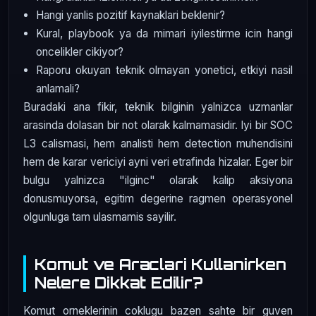
Hangi yanlis pozitif kaynaklari beklenir?
Kural, playbook ya da mimari iyilestirme icin hangi
oncelikler cikiyor?
Raporu okuyan teknik olmayan yonetici, etkiyi nasil
anlamali?
Buradaki ana fikir, teknik bilginin yalnizca uzmanlar
arasinda dolasan bir not olarak kalmamasidir. Iyi bir SOC
L3 calismasi, hem analisti hem detection muhendisini
hem de karar vericiyi ayni veri etrafinda hizalar. Eger bir
bulgu yalnizca "ilginc" olarak kalip aksiyona
donusmuyorsa, egitim degerine ragmen operasyonel
olgunluga tam ulasmamis sayilir.
Komut ve Araclari Kullanirken
Nelere Dikkat Edilir?
Komut orneklerinin coklugu bazen sahte bir guven