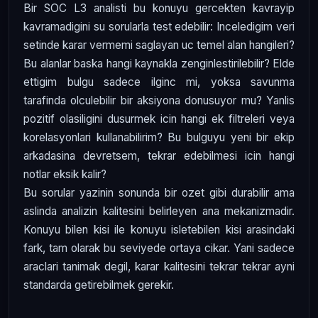
Bir SOC L3 analisti bu konuyu gercekten kavrayip
kavramadigini su sorularla test edebilir: Inceledigim veri
setinde karar vermemi saglayan uc temel alan hangileri?
Bu alanlar baska hangi kaynakla zenginlestirilebilir? Elde
ettigim bulgu sadece ilginc mi, yoksa savunma
tarafinda olculebilir bir aksiyona donusuyor mu? Yanlis
pozitif olasiligini dusurmek icin hangi ek filtreleri veya
korelasyonlari kullanabilirim? Bu bulguyu yeni bir ekip
arkadasina devretsem, tekrar edebilmesi icin hangi
notlar eksik kalir?
Bu sorular yazinin sonunda bir ozet gibi durabilir ama
aslinda analizin kalitesini belirleyen ana mekanizmadir.
Konuyu bilen kisi ile konuyu isletebilen kisi arasindaki
fark, tam olarak bu seviyede ortaya cikar. Yani sadece
araclari tanimak degil, karar kalitesini tekrar tekrar ayni
standarda getirebilmek gerekir.