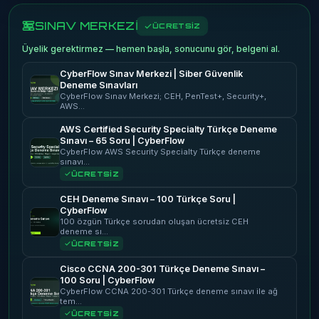
SINAV MERKEZİ
ÜCRETSİZ
Üyelik gerektirmez — hemen başla, sonucunu gör, belgeni al.
CyberFlow Sınav Merkezi | Siber Güvenlik
Deneme Sınavları
CyberFlow Sınav Merkezi; CEH, PenTest+, Security+,
AWS…
AWS Certified Security Specialty Türkçe Deneme
Sınavı – 65 Soru | CyberFlow
CyberFlow AWS Security Specialty Türkçe deneme
sınavı…
ÜCRETSİZ
CEH Deneme Sınavı – 100 Türkçe Soru |
CyberFlow
100 özgün Türkçe sorudan oluşan ücretsiz CEH
deneme sı…
ÜCRETSİZ
Cisco CCNA 200-301 Türkçe Deneme Sınavı –
100 Soru | CyberFlow
CyberFlow CCNA 200-301 Türkçe deneme sınavı ile ağ
tem…
ÜCRETSİZ