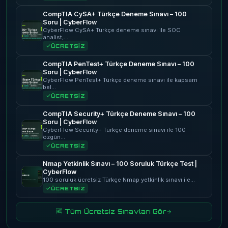
CompTIA CySA+ Türkçe Deneme Sınavı – 100
Soru | CyberFlow
CyberFlow CySA+ Türkçe deneme sınavı ile SOC
analist,…
ÜCRETSİZ
CompTIA PenTest+ Türkçe Deneme Sınavı – 100
Soru | CyberFlow
CyberFlow PenTest+ Türkçe deneme sınavı ile kapsam
bel…
ÜCRETSİZ
CompTIA Security+ Türkçe Deneme Sınavı – 100
Soru | CyberFlow
CyberFlow Security+ Türkçe deneme sınavı ile 100
özgün…
ÜCRETSİZ
Nmap Yetkinlik Sınavı – 100 Soruluk Türkçe Test |
CyberFlow
100 soruluk ücretsiz Türkçe Nmap yetkinlik sınavı ile…
ÜCRETSİZ
🆓 Tüm Ücretsiz Sınavları Gör