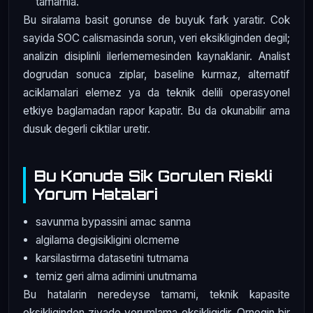
tamamla.
Bu siralama basit gorunse de buyuk fark yaratir. Cok
sayida SOC calismasinda sorun, veri eksikliginden degil;
analizin disiplinli ilerlememesinden kaynaklanir. Analist
dogrudan sonuca ziplar, baseline kurmaz, alternatif
aciklamalari elemez ya da teknik delili operasyonel
etkiye baglamadan rapor kapatir. Bu da okunabilir ama
dusuk degerli ciktilar uretir.
Bu Konuda Sik Gorulen Riskli
Yorum Hatalari
savunma bypassini amac sanma
algilama degisikligini olcmeme
karsilastirma datasetini tutmama
temiz geri alma adimini unutmama
Bu hatalarin neredeyse tamami, teknik kapasite
eksikliginden ziyade yorumlama eksikligidir. Ornegin bir