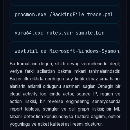
Bu komutlarin degeri, sihirli cevap vermelerinde degil;
veriye farkli acilardan bakma imkani tanimalarindadir.
Bazen ilk ciktida gordugun sey kritik olmaz ama hangi
alanlarin anlamli oldugunu sezmeni saglar. Ornegin bir
cloud activity log icinde actor, source IP, region ve
action iliskisi; bir reverse engineering senaryosunda
import tablosu, stringler ve call graph iliskisi; bir ML
tabanli detection konusundaysa feature dagilimi, outlier
yogunlugu ve etiket kalitesi asıl resmi olusturur.