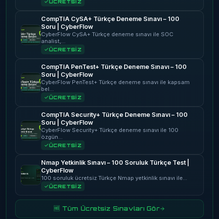
ÜCRETSİZ
CompTIA CySA+ Türkçe Deneme Sınavı – 100
Soru | CyberFlow
CyberFlow CySA+ Türkçe deneme sınavı ile SOC
analist,…
ÜCRETSİZ
CompTIA PenTest+ Türkçe Deneme Sınavı – 100
Soru | CyberFlow
CyberFlow PenTest+ Türkçe deneme sınavı ile kapsam
bel…
ÜCRETSİZ
CompTIA Security+ Türkçe Deneme Sınavı – 100
Soru | CyberFlow
CyberFlow Security+ Türkçe deneme sınavı ile 100
özgün…
ÜCRETSİZ
Nmap Yetkinlik Sınavı – 100 Soruluk Türkçe Test |
CyberFlow
100 soruluk ücretsiz Türkçe Nmap yetkinlik sınavı ile…
ÜCRETSİZ
🆓 Tüm Ücretsiz Sınavları Gör