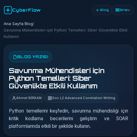
CyberFlow
Blog
Sınav
Ana Sayfa
/
Blog
/
Savunma Mühendisleri için Python Temelleri: Siber Güvenlikte Etkili
Kullanım
BLOG YAZISI
Savunma Mühendisleri için
Python Temelleri: Siber
Güvenlikte Etkili Kullanım
Ahmet BİRKAN
Soc L2 Advanced Correlation Writing
Python temellerini keşfedin, savunma mühendisliği için
kritik kodlama becerilerini geliştirin ve SOAR
platformlarında etkili bir şekilde kullanın.