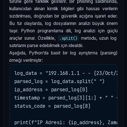
türüne göre farklılık gösterir. Bir phishing saldırısında,
kullanıcıdan alınan kimlik bilgileri gibi hassas verilerin
sızdırılması, doğrudan bir güvenlik açığına işaret eder.
Bu tür olaylarda, log dosyalarının analizi büyük önem
taşır. Python programlama dili, log analizi için güçlü
araçlar sunar. Özellikle,
metodu, uzun log
.split()
satırlarını parse edebilmek için idealdir.
Aşağıda, Python’da basit bir log ayrıştırma (parsing)
örneği verilmiştir:
log_data = "192.168.1.1 - - [23/Oct/2023
parsed_log = log_data.split(" ")

ip_address = parsed_log[0]

timestamp = parsed_log[3][1:] + " " + pa
status_code = parsed_log[8]
