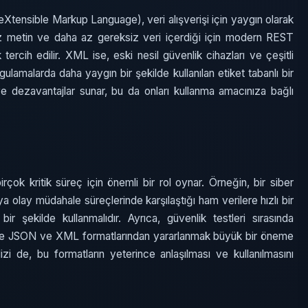
tensible Markup Language), veri alışverişi için yaygın olarak
 az metin ve daha az gereksiz veri içerdiği için modern REST
tercih edilir. XML ise, eski nesil güvenlik cihazları ve çeşitli
ulamalarda daha yaygın bir şekilde kullanılan etiket tabanlı bir
r ve dezavantajlar sunar, bu da onları kullanma amacınıza bağlı
rçok kritik süreç için önemli bir rol oynar. Örneğin, bir siber
ya olay müdahale süreçlerinde karşılaştığı ham verilere hızlı bir
bir şekilde kullanmalıdır. Ayrıca, güvenlik testleri sırasında
in de JSON ve XML formatlarından yararlanmak büyük bir öneme
alizi de, bu formatların yeterince anlaşılması ve kullanılmasını