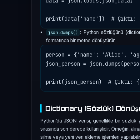
data = json.loads(json_data)

: Python sözlüğünü (dict
json.dumps()
formatında bir metne dönüştürür.
person = {'name': 'Alice', 'ag
json_person = json.dumps(person
Dictionary (Sözlük) Dönü
Python’da JSON verisi, genellikle bir sözlük
sırasında son derece kullanışlıdır. Örneğin, alı
silme veya yeni veri ekleme işlemleri yapılabilir