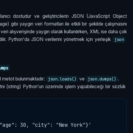
anıcı dostudur ve geliştiricilerin JSON (JavaScript Object
gibi yaygın veri formatları ile etkili bir şekilde çalışmasını
eri alışverişinde yaygın olarak kullanılırken, XML ise daha çok
edilir. Python'da JSON verilerini yönetmek için yerleşik
json
umps
el metot bulunmaktadır:
ve
.
json.loads()
json.dumps()
ni (string) Python'un üzerinde işlem yapabileceği bir sözlük
"age": 30, "city": "New York"}'
