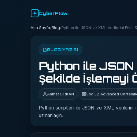
CyberFlow
Ana Sayfa
/
Blog
/
Python ile JSON ve XML Verilerini Etkili 
BLOG YAZISI
Python ile JSON v
Şekilde İşlemeyi 
Ahmet BİRKAN
Soc L2 Advanced Correlati
Python scriptleri ile JSON ve XML verilerini 
uzmanlaşın.