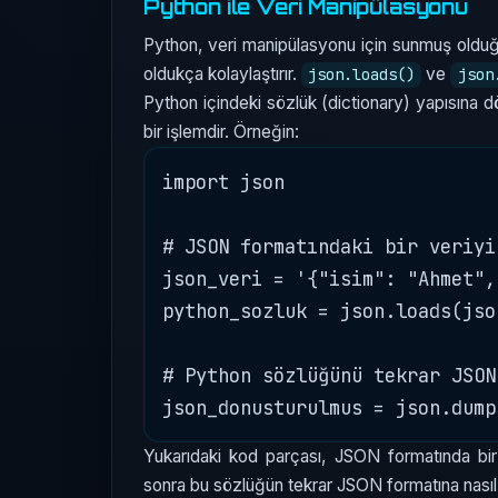
Python ile Veri Manipülasyonu
Python, veri manipülasyonu için sunmuş oldu
oldukça kolaylaştırır.
ve
json.loads()
json
Python içindeki sözlük (dictionary) yapısına
bir işlemdir. Örneğin:
import json

# JSON formatındaki bir veriyi
json_veri = '{"isim": "Ahmet",
python_sozluk = json.loads(json
# Python sözlüğünü tekrar JSON
Yukarıdaki kod parçası, JSON formatında bir
sonra bu sözlüğün tekrar JSON formatına nasıl ç