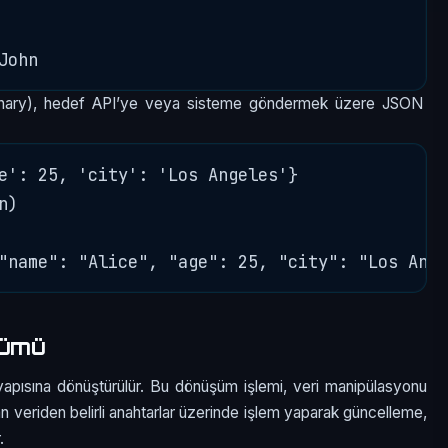
ionary), hedef API’ye veya sisteme göndermek üzere JSON
e': 25, 'city': 'Los Angeles'}

)

şümü
 yapısına dönüştürülür. Bu dönüşüm işlemi, veri manipülasyonu
nan veriden belirli anahtarlar üzerinde işlem yaparak güncelleme,
.