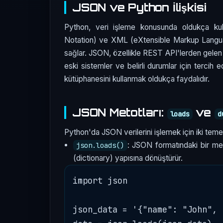
JSON ve Python İlişkisi
Python, veri işleme konusunda oldukça kull
Notation) ve XML (eXtensible Markup Language) 
sağlar. JSON, özellikle REST API'lerden gelen v
eski sistemler ve belirli durumlar için tercih 
kütüphanesini kullanmak oldukça faydalıdır.
JSON Metotları:
ve
loads
d
Python'da JSON verilerini işlemek için iki tem
: JSON formatındaki bir met
json.loads()
(dictionary) yapısına dönüştürür.
import json

json_data = '{"name": "John", 