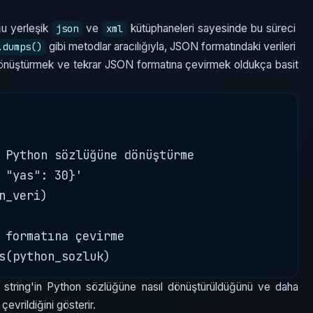
ğu yerleşik
ve
kütüphaneleri sayesinde bu süreci
json
xml
gibi metodlar aracılığıyla, JSON formatındaki verileri
.dumps()
 dönüştürmek ve tekrar JSON formatına çevirmek oldukça basit
 Python sözlüğüne dönüştürme

 "yas": 30}'

_veri)

 formatına çevirme

 string'in Python sözlüğüne nasıl dönüştürüldüğünü ve daha
evrildiğini gösterir.