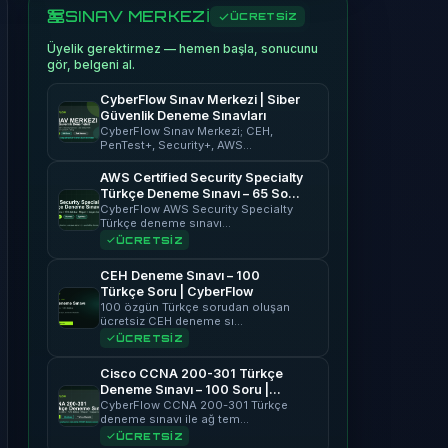
SINAV MERKEZİ
ÜCRETSİZ
Üyelik gerektirmez — hemen başla, sonucunu
gör, belgeni al.
CyberFlow Sınav Merkezi | Siber
Güvenlik Deneme Sınavları
CyberFlow Sınav Merkezi; CEH,
PenTest+, Security+, AWS…
AWS Certified Security Specialty
Türkçe Deneme Sınavı – 65 Soru
| CyberFlow
CyberFlow AWS Security Specialty
Türkçe deneme sınavı…
ÜCRETSİZ
CEH Deneme Sınavı – 100
Türkçe Soru | CyberFlow
100 özgün Türkçe sorudan oluşan
ücretsiz CEH deneme sı…
ÜCRETSİZ
Cisco CCNA 200-301 Türkçe
Deneme Sınavı – 100 Soru |
CyberFlow
CyberFlow CCNA 200-301 Türkçe
deneme sınavı ile ağ tem…
ÜCRETSİZ