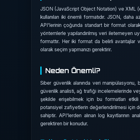
JSON (JavaScript Object Notation) ve XML (eX
kullanılan iki önemli formatıdır. JSON, daha
API'lerinin çoğunda standart bir format olarak 
yöntemlerle yapılandırılmış veri iletemeyen uyg
formattır. Her iki format da belirli avantajla
olarak seçim yapmanızı gerektirir.
Neden Önemli?
Siber güvenlik alanında veri manipülasyonu, bi
güvenlik analisti, ağ trafiği incelemelerinde ve
şekilde erişebilmek için bu formatları etkili 
potansiyel zafiyetlerin değerlendirilmesi iç
sahiptir. API'lerden alınan log kayıtlarının an
gerektiren bir konudur.