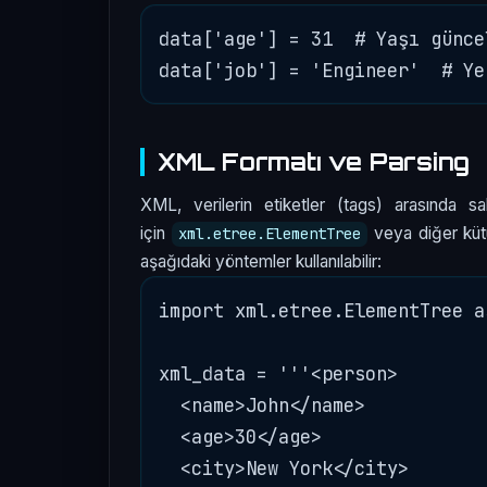
data['age'] = 31  # Yaşı güncel
XML Formatı ve Parsing
XML, verilerin etiketler (tags) arasında s
için
veya diğer kütüp
xml.etree.ElementTree
aşağıdaki yöntemler kullanılabilir:
import xml.etree.ElementTree as
xml_data = '''<person>

  <name>John</name>

  <age>30</age>

  <city>New York</city>
