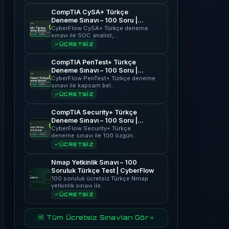
CompTIA CySA+ Türkçe
Deneme Sınavı – 100 Soru |
CyberFlow
CyberFlow CySA+ Türkçe deneme
sınavı ile SOC analist,…
ÜCRETSİZ
CompTIA PenTest+ Türkçe
Deneme Sınavı – 100 Soru |
CyberFlow
CyberFlow PenTest+ Türkçe deneme
sınavı ile kapsam bel…
ÜCRETSİZ
CompTIA Security+ Türkçe
Deneme Sınavı – 100 Soru |
CyberFlow
CyberFlow Security+ Türkçe
deneme sınavı ile 100 özgün…
ÜCRETSİZ
Nmap Yetkinlik Sınavı – 100
Soruluk Türkçe Test | CyberFlow
100 soruluk ücretsiz Türkçe Nmap
yetkinlik sınavı ile…
ÜCRETSİZ
🆓 Tüm Ücretsiz Sınavları Gör