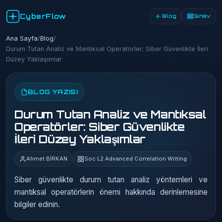
CyberFlow
Blog
Sınav
Ana Sayfa
/
Blog
/
Durum Tutan Analiz ve Mantıksal Operatörler: Siber Güvenlikte İleri
Düzey Yaklaşımlar
BLOG YAZISI
Durum Tutan Analiz ve Mantıksal
Operatörler: Siber Güvenlikte
İleri Düzey Yaklaşımlar
Ahmet BİRKAN
Soc L2 Advanced Correlation Writing
Siber güvenlikte durum tutan analiz yöntemleri ve
mantıksal operatörlerin önemi hakkında derinlemesine
bilgiler edinin.