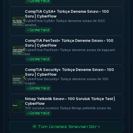
ÜCRETSİZ
CompTIA CySA+ Türkçe Deneme Sınavı – 100
Soru | CyberFlow
CyberFlow CySA+ Türkçe deneme sınavı ile SOC
analist,…
ÜCRETSİZ
CompTIA PenTest+ Türkçe Deneme Sınavı – 100
Soru | CyberFlow
CyberFlow PenTest+ Türkçe deneme sınavı ile kapsam
bel…
ÜCRETSİZ
CompTIA Security+ Türkçe Deneme Sınavı – 100
Soru | CyberFlow
CyberFlow Security+ Türkçe deneme sınavı ile 100
özgün…
ÜCRETSİZ
Nmap Yetkinlik Sınavı – 100 Soruluk Türkçe Test |
CyberFlow
100 soruluk ücretsiz Türkçe Nmap yetkinlik sınavı ile…
ÜCRETSİZ
🆓 Tüm Ücretsiz Sınavları Gör