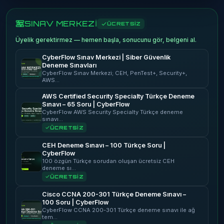
SINAV MERKEZİ
ÜCRETSİZ
Üyelik gerektirmez — hemen başla, sonucunu gör, belgeni al.
CyberFlow Sınav Merkezi | Siber Güvenlik
Deneme Sınavları
CyberFlow Sınav Merkezi; CEH, PenTest+, Security+,
AWS…
AWS Certified Security Specialty Türkçe Deneme
Sınavı – 65 Soru | CyberFlow
CyberFlow AWS Security Specialty Türkçe deneme
sınavı…
ÜCRETSİZ
CEH Deneme Sınavı – 100 Türkçe Soru |
CyberFlow
100 özgün Türkçe sorudan oluşan ücretsiz CEH
deneme sı…
ÜCRETSİZ
Cisco CCNA 200-301 Türkçe Deneme Sınavı –
100 Soru | CyberFlow
CyberFlow CCNA 200-301 Türkçe deneme sınavı ile ağ
tem…