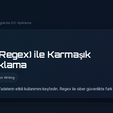
oglarda IOC Ayıklama
(Regex) ile Karmaşık
ıklama
on Writing
delerin etkili kullanımını keşfedin. Regex ile siber güvenlikte fark 