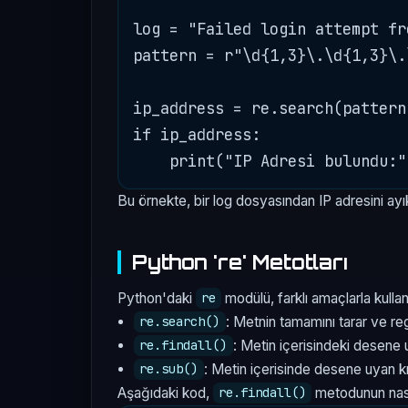
log = "Failed login attempt fr
pattern = r"\d{1,3}\.\d{1,3}\.
ip_address = re.search(pattern,
if ip_address:

Bu örnekte, bir log dosyasından IP adresini ayıkl
Python 're' Metotları
Python'daki
modülü, farklı amaçlarla kullan
re
: Metnin tamamını tarar ve r
re.search()
: Metin içerisindeki desene u
re.findall()
: Metin içerisinde desene uyan kıs
re.sub()
Aşağıdaki kod,
metodunun nasıl 
re.findall()