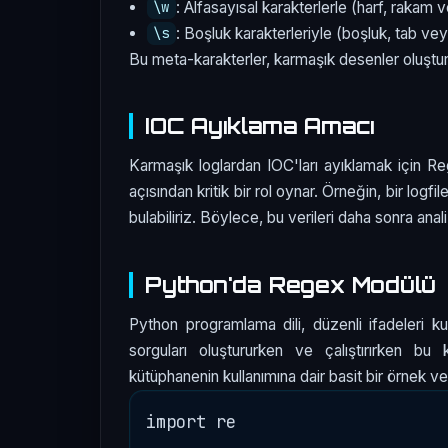
: Alfasayısal karakterlerle (harf, rakam ve 
\w
: Boşluk karakterleriyle (boşluk, tab veya
\s
Bu meta-karakterler, karmaşık desenler oluşturu
IOC Ayıklama Amacı
Karmaşık loglardan IOC'ları ayıklamak için Reg
açısından kritik bir rol oynar. Örneğin, bir logfil
bulabiliriz. Böylece, bu verileri daha sonra anal
Python'da Regex Modülü
Python programlama dili, düzenli ifadeleri ku
sorguları oluştururken ve çalıştırırken bu
kütüphanenin kullanımına dair basit bir örnek ver
import re
