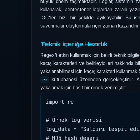
büyük önem taşımaktadır. Loglar, sistemin zayıf
kullanarak, pentesterler loglardan zararlı yazıl
IOC'leri hızlı bir şekilde ayıklayabilir. Bu i
savunmalar oluşturmaları için zaman kazandırır.
Teknik İçeriğe Hazırlık
Regex’i etkin kullanmak için belirli teknik bilg
kaçış karakterleri ve belirleyicileri hakkında b
yakalanabilmesi için kaçış karakteri kullanmak 
kütüphanesi üzerinden gerçekleştirilir. A
re
yakalamak için basit bir örnek verilmiştir:
import re

# Örnek log verisi

log_data = "Saldırı tespit edi
# MD5 hash deseni
