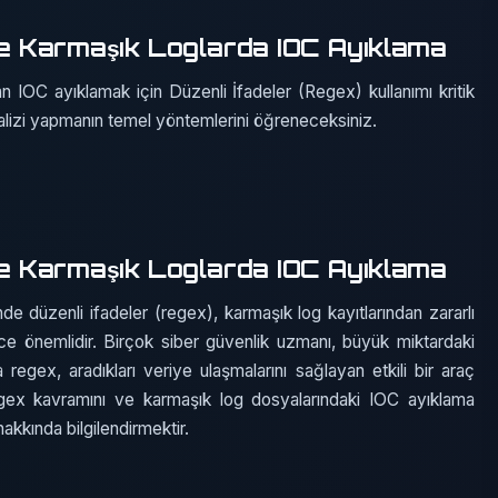
ile Karmaşık Loglarda IOC Ayıklama
an IOC ayıklamak için Düzenli İfadeler (Regex) kullanımı kritik
alizi yapmanın temel yöntemlerini öğreneceksiniz.
ile Karmaşık Loglarda IOC Ayıklama
nde düzenli ifadeler (regex), karmaşık log kayıtlarından zararlı
e önemlidir. Birçok siber güvenlik uzmanı, büyük miktardaki
regex, aradıkları veriye ulaşmalarını sağlayan etkili bir araç
egex kavramını ve karmaşık log dosyalarındaki IOC ayıklama
hakkında bilgilendirmektir.