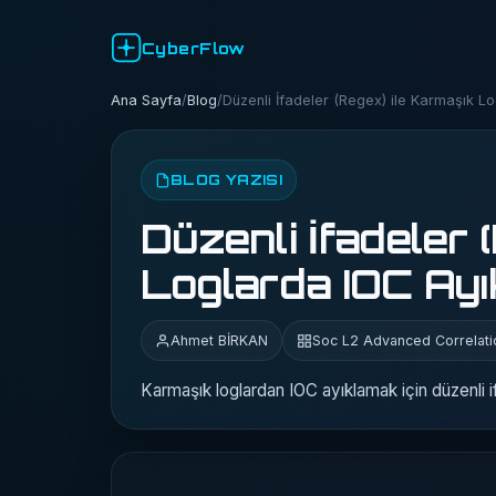
CyberFlow
Ana Sayfa
/
Blog
/
Düzenli İfadeler (Regex) ile Karmaşık L
BLOG YAZISI
Düzenli İfadeler 
Loglarda IOC Ay
Ahmet BİRKAN
Soc L2 Advanced Correlati
Karmaşık loglardan IOC ayıklamak için düzenli ifa