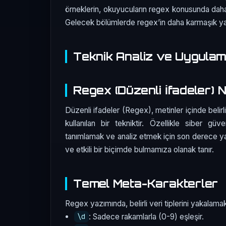
örneklerin, okuyucuların regex konusunda daha
Gelecek bölümlerde regex’in daha karmaşık yanl
Teknik Analiz ve Uygula
Regex (Düzenli İfadeler) 
Düzenli ifadeler (Regex), metinler içinde belir
kullanılan bir tekniktir. Özellikle siber gü
tanımlamak ve analiz etmek için son derece yarar
ve etkili bir biçimde bulmamıza olanak tanır.
Temel Meta-Karakterler
Regex yazımında, belirli veri tiplerini yakalamak
: Sadece rakamlarla (0-9) eşleşir.
\d