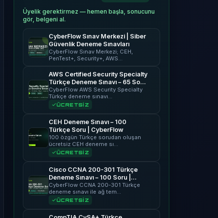
Üyelik gerektirmez — hemen başla, sonucunu
gör, belgeni al.
CyberFlow Sınav Merkezi | Siber
Güvenlik Deneme Sınavları
CyberFlow Sınav Merkezi; CEH,
PenTest+, Security+, AWS…
AWS Certified Security Specialty
Türkçe Deneme Sınavı – 65 Soru
| CyberFlow
CyberFlow AWS Security Specialty
Türkçe deneme sınavı…
ÜCRETSİZ
CEH Deneme Sınavı – 100
Türkçe Soru | CyberFlow
100 özgün Türkçe sorudan oluşan
ücretsiz CEH deneme sı…
ÜCRETSİZ
Cisco CCNA 200-301 Türkçe
Deneme Sınavı – 100 Soru |
CyberFlow
CyberFlow CCNA 200-301 Türkçe
deneme sınavı ile ağ tem…
ÜCRETSİZ
CompTIA CySA+ Türkçe