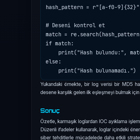
hash_pattern = r"[a-f0-9]{32}"

# Deseni kontrol et

match = re.search(hash_pattern
if match:

    print("Hash bulundu:", mat
else:

Yukarıdaki örnekte, bir log verisi bir MD5 h
desene karşılık gelen ilk eşleşmeyi bulmak için k
Sonuç
Özetle, karmaşık loglardan IOC ayıklama işlemi, si
Düzenli ifadeler kullanarak, loglar içindeki öne
siber tehditlerle mücadelede daha etkili stratej