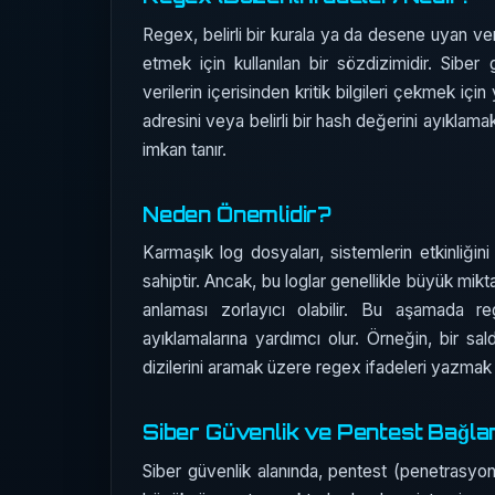
Regex, belirli bir kurala ya da desene uyan ver
etmek için kullanılan bir sözdizimidir. Sibe
verilerin içerisinden kritik bilgileri çekmek için
adresini veya belirli bir hash değerini ayıklamak 
imkan tanır.
Neden Önemlidir?
Karmaşık log dosyaları, sistemlerin etkinliğin
sahiptir. Ancak, bu loglar genellikle büyük miktar
anlaması zorlayıcı olabilir. Bu aşamada reg
ayıklamalarına yardımcı olur. Örneğin, bir saldı
dizilerini aramak üzere regex ifadeleri yazma
Siber Güvenlik ve Pentest Bağla
Siber güvenlik alanında, pentest (penetrasyon t