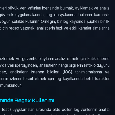
ileri büyük veri yığınları içerisinde bulmak, ayıklamak ve analiz
r güvenlik uygulamalarında, log dosyalarında bulunan karmaşık
 yoğun şekilde kullanılır. Örneğin, bir log kaydında şüpheli bir IP
için regex yazmak, analistlerin hızlı ve etkili kararlar almalarına
i izlemek ve güvenlik olaylarını analiz etmek için kritik öneme
da veri içerdiğinden, analistlerin hangi bilgilerin kritik olduğunu
ex, analistlerin istenen bilgileri (IOC) tanımlamalarına ve
rının izlerini tespit etmek için log kayıtlarında belirli karakter
k mümkündür.
mında Regex Kullanımı
esti) uygulamaları sırasında elde edilen log verilerinin analizi