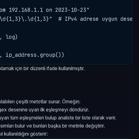
om 192.168.1.1 on 2023-10-23"

\d{1,3}\.\d{1,3}"  # IPv4 adrese uygun desen

 log)

amak için bir düzenli ifade kullanılmıştır.
ılabilen çeşitli metotlar sunar. Örneğin:
egex desenine uyan ilk eşleşmeyi döndürür.
yan tüm eşleşmeleri bulup analiste bir liste olarak verir.
ımları bulur ve bunları başka bir metinle değiştirir.
kullanıldığını gösterir: