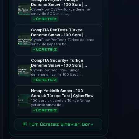
Deneme Sınavı – 100 Soru |
CyberFlow
CyberFlow CySA+ Türkçe deneme
sınavı ile SOC analist,…
ÜCRETSİZ
CompTIA PenTest+ Türkçe
Deneme Sınavı – 100 Soru |
CyberFlow
CyberFlow PenTest+ Türkçe deneme
sınavı ile kapsam bel…
ÜCRETSİZ
CompTIA Security+ Türkçe
Deneme Sınavı – 100 Soru |
CyberFlow
CyberFlow Security+ Türkçe
deneme sınavı ile 100 özgün…
ÜCRETSİZ
Nmap Yetkinlik Sınavı – 100
Soruluk Türkçe Test | CyberFlow
100 soruluk ücretsiz Türkçe Nmap
yetkinlik sınavı ile…
ÜCRETSİZ
🆓 Tüm Ücretsiz Sınavları Gör