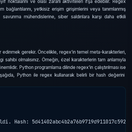
 noktalarını ve olası zararlı aktiviteleri ifşa edebilir. Regex
ım bağlantılarını, yetkisiz erişim girişimlerini veya tanımlanmış
se savunma mühendislerine, siber saldırılara karşı daha etkili
iler edinmek gerekir. Öncelikle, regex’in temel meta-karakterleri,
ilgi sahibi olmalısınız. Örneğin, özel karakterlerin tam anlamıyla
önemlidir. Python programlama dilinde regex’in çalıştırılması ise
şağıda, Python ile regex kullanarak belirli bir hash değerini
ldi. Hash: 5d41402abc4b2a76b9719d911017c592"
