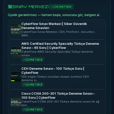
SINAV MERKEZİ
ÜCRETSİZ
Üyelik gerektirmez — hemen başla, sonucunu gör, belgeni al.
CyberFlow Sınav Merkezi | Siber Güvenlik
Deneme Sınavları
CyberFlow Sınav Merkezi; CEH, PenTest+, Security+,
AWS…
AWS Certified Security Specialty Türkçe Deneme
Sınavı – 65 Soru | CyberFlow
CyberFlow AWS Security Specialty Türkçe deneme
sınavı…
ÜCRETSİZ
CEH Deneme Sınavı – 100 Türkçe Soru |
CyberFlow
100 özgün Türkçe sorudan oluşan ücretsiz CEH
deneme sı…
ÜCRETSİZ
Cisco CCNA 200-301 Türkçe Deneme Sınavı –
100 Soru | CyberFlow
CyberFlow CCNA 200-301 Türkçe deneme sınavı ile ağ
tem…
ÜCRETSİZ