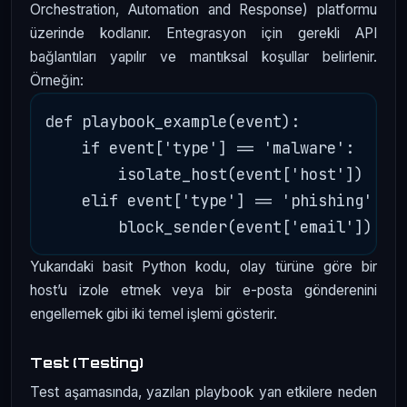
Orchestration, Automation and Response) platformu
üzerinde kodlanır. Entegrasyon için gerekli API
bağlantıları yapılır ve mantıksal koşullar belirlenir.
Örneğin:
def playbook_example(event):

    if event['type'] == 'malware':

        isolate_host(event['host'])

    elif event['type'] == 'phishing':

Yukarıdaki basit Python kodu, olay türüne göre bir
host’u izole etmek veya bir e-posta gönderenini
engellemek gibi iki temel işlemi gösterir.
Test (Testing)
Test aşamasında, yazılan playbook yan etkilere neden