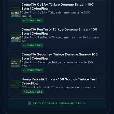
CompTIA CySA+ Türkçe Deneme Sınavı – 100
Soru | CyberFlow
CyberFlow CySA+ Türkçe deneme sınavı ile SOC
analist,…
ÜCRETSİZ
CompTIA PenTest+ Türkçe Deneme Sınavı – 100
Soru | CyberFlow
CyberFlow PenTest+ Türkçe deneme sınavı ile kapsam
bel…
ÜCRETSİZ
CompTIA Security+ Türkçe Deneme Sınavı – 100
Soru | CyberFlow
CyberFlow Security+ Türkçe deneme sınavı ile 100
özgün…
ÜCRETSİZ
Nmap Yetkinlik Sınavı – 100 Soruluk Türkçe Test |
CyberFlow
100 soruluk ücretsiz Türkçe Nmap yetkinlik sınavı ile…
ÜCRETSİZ
🆓 Tüm Ücretsiz Sınavları Gör