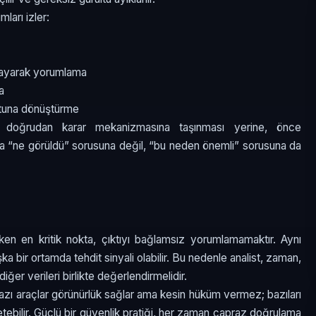
mları izler:
layarak yorumlama
a
otuna dönüştürme
n doğrudan karar mekanizmasına taşınması yerine, önce
zca “ne görüldü” sorusuna değil, “bu neden önemli” sorusuna da
rken en kritik nokta, çıktıyı bağlamsız yorumlamamaktır. Aynı
a bir ortamda tehdit sinyali olabilir. Bu nedenle analist, zaman,
ğer verileri birlikte değerlendirmelidir.
r. Bazı araçlar görünürlük sağlar ama kesin hüküm vermez; bazıları
etebilir. Güçlü bir güvenlik pratiği, her zaman çapraz doğrulama