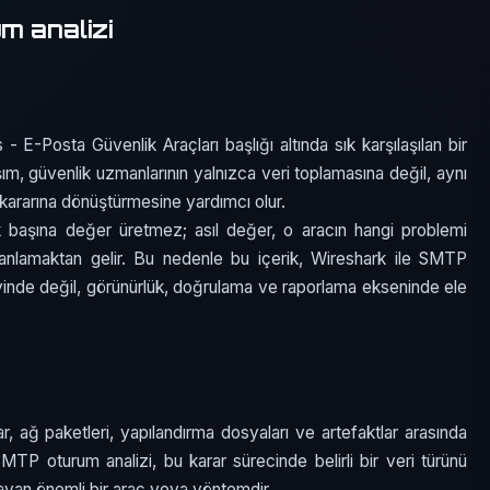
m analizi
 E-Posta Güvenlik Araçları başlığı altında sık karşılaşılan bir
ım, güvenlik uzmanlarının yalnızca veri toplamasına değil, aynı
k kararına dönüştürmesine yardımcı olur.
k başına değer üretmez; asıl değer, o aracın hangi problemi
anlamaktan gelir. Bu nedenle bu içerik, Wireshark ile SMTP
inde değil, görünürlük, doğrulama ve raporlama ekseninde ele
r, ağ paketleri, yapılandırma dosyaları ve artefaktlar arasında
MTP oturum analizi, bu karar sürecinde belirli bir veri türünü
layan önemli bir araç veya yöntemdir.