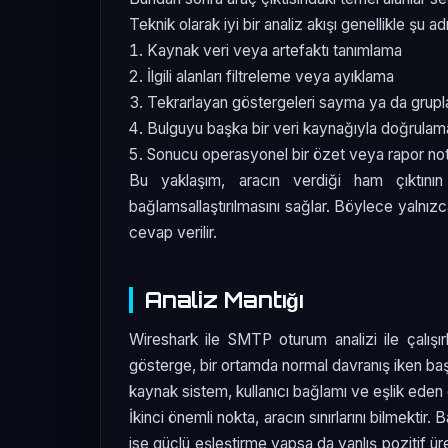
Teknik olarak iyi bir analiz akışı genellikle şu adı
Kaynak veri veya artefaktı tanımlama
İlgili alanları filtreleme veya ayıklama
Tekrarlayan göstergeleri sayma ya da grup
Bulguyu başka bir veri kaynağıyla doğrulam
Sonucu operasyonel bir özet veya rapor n
Bu yaklaşım, aracın verdiği ham çıktını
bağlamsallaştırılmasını sağlar. Böylece yalnı
cevap verilir.
Analiz Mantığı
Wireshark ile SMTP oturum analizi ile çalışı
gösterge, bir ortamda normal davranış iken başk
kaynak sistem, kullanıcı bağlamı ve eşlik eden di
İkinci önemli nokta, aracın sınırlarını bilmekti
ise güçlü eşleştirme yapsa da yanlış pozitif ür