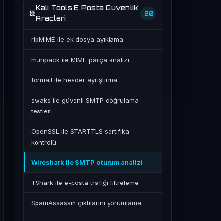
Kali Tools E Posta Guvenlik
20
Araclari
ripMIME ile ek dosya ayıklama
munpack ile MIME parça analizi
formail ile header ayrıştırma
swaks ile güvenli SMTP doğrulama
testleri
OpenSSL ile STARTTLS sertifika
kontrolü
Wireshark ile SMTP oturum analizi
TShark ile e-posta trafiği filtreleme
SpamAssassin çıktılarını yorumlama