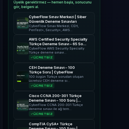
Üyelik gerektirmez — hemen başla, sonucunu
gör, belgeni al.
CyberFlow Sınav Merkezi | Siber
Güvenlik Deneme Sınavları
CyberFlow Sınav Merkezi; CEH,
PenTest+, Security+, AWS…
AWS Certified Security Specialty
Türkçe Deneme Sınavı – 65 Soru
| CyberFlow
CyberFlow AWS Security Specialty
Türkçe deneme sınavı…
ÜCRETSİZ
CEH Deneme Sınavı – 100
Türkçe Soru | CyberFlow
100 özgün Türkçe sorudan oluşan
ücretsiz CEH deneme sı…
ÜCRETSİZ
Cisco CCNA 200-301 Türkçe
Deneme Sınavı – 100 Soru |
CyberFlow
CyberFlow CCNA 200-301 Türkçe
deneme sınavı ile ağ tem…
ÜCRETSİZ
CompTIA CySA+ Türkçe
Deneme Sınavı – 100 Soru |