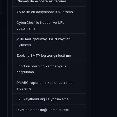
ClamAV ile e-posta eki tarama
YARA ile ek dosyalarda IOC arama
CyberChef ile header ve URL
çözümleme
jq ile mail gateway JSON kayıtları
ayıklama
Zeek ile SMTP log zenginleştirme
Snort ile phishing kampanya izi
doğrulama
DMARC raporlarını komut satırında
inceleme
SPF kayıtlarını dig ile yorumlama
DKIM selector doğrulama süreci