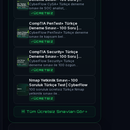
CyberFlow
CyberFlow CySA+ Türkçe deneme
sınavı ile SOC analist,…
ÜCRETSİZ
CompTIA PenTest+ Türkçe
Deneme Sınavı – 100 Soru |
CyberFlow
CyberFlow PenTest+ Türkçe deneme
sınavı ile kapsam bel…
ÜCRETSİZ
CompTIA Security+ Türkçe
Deneme Sınavı – 100 Soru |
CyberFlow
CyberFlow Security+ Türkçe
deneme sınavı ile 100 özgün…
ÜCRETSİZ
Nmap Yetkinlik Sınavı – 100
Soruluk Türkçe Test | CyberFlow
100 soruluk ücretsiz Türkçe Nmap
yetkinlik sınavı ile…
ÜCRETSİZ
🆓 Tüm Ücretsiz Sınavları Gör