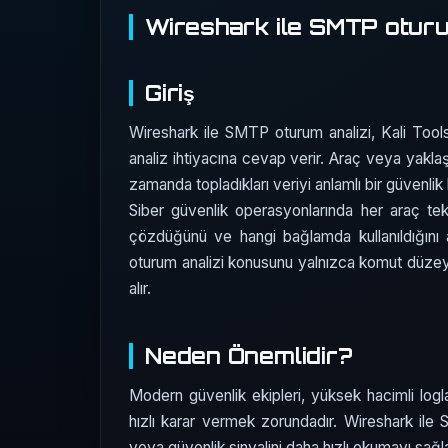
Wireshark ile SMTP oturu
Giriş
Wireshark ile SMTP oturum analizi, Kali Tools -
analiz ihtiyacına cevap verir. Araç veya yaklaş
zamanda topladıkları veriyi anlamlı bir güvenli
Siber güvenlik operasyonlarında her araç te
çözdüğünü ve hangi bağlamda kullanıldığını 
oturum analizi konusunu yalnızca komut düzey
alır.
Neden Önemlidir?
Modern güvenlik ekipleri, yüksek hacimli logla
hızlı karar vermek zorundadır. Wireshark ile S
veya güvenlik sinyalini daha hızlı okumayı sağ